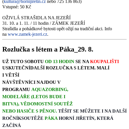
(
kultura@hornijiretin.cz
nebo 725 136 863)
Vstupné: 50 Kč
OŽIVLÁ STRAŠIDLA NA JEZEŘÍ
31. 10. a 1. 11. / 11 hodin / ZÁMEK JEZEŘÍ
Strašidla a pohádkové bytosti opět ožijí na tradiční akci. Info
na
www.zamek-jezeri.cz
.
Rozlučka s létem a Páka_29. 8.
UŽ TUTO SOBOTU
OD 13 HODIN
SE NA
KOUPALIŠTI
USKUTEČNÍ
DALŠÍ ROZLUČKA S LÉTEM. MALÍ
I
VĚTŠÍ
NÁVŠTĚVNÍCI
NAJDOU V
PROGRAMU
AQUAZORBING,
MODELÁŘE
(LETOS BUDE I
BITVA),
VĚDOMOSTNÍ
SOUTĚŽ
NEBO
HASIČE S PĚNOU.
TĚŠIT SE MŮŽETE I NA DALŠÍ
ROČNÍK
SOUTĚŽE
PÁKA
HORNÍ JIŘETÍN, KTERÁ
ZAČÍNÁ