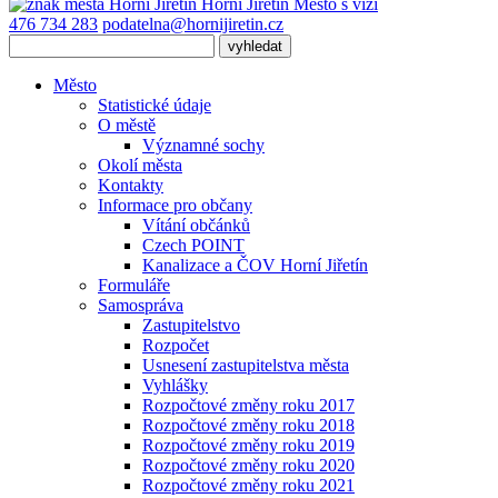
Horní Jiřetín
Město s vizí
476 734 283
podatelna@hornijiretin.cz
Město
Statistické údaje
O městě
Významné sochy
Okolí města
Kontakty
Informace pro občany
Vítání občánků
Czech POINT
Kanalizace a ČOV Horní Jiřetín
Formuláře
Samospráva
Zastupitelstvo
Rozpočet
Usnesení zastupitelstva města
Vyhlášky
Rozpočtové změny roku 2017
Rozpočtové změny roku 2018
Rozpočtové změny roku 2019
Rozpočtové změny roku 2020
Rozpočtové změny roku 2021