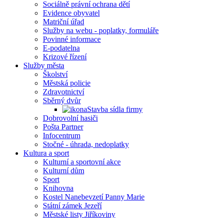
Sociálně právní ochrana dětí
Evidence obyvatel
Matriční úřad
Služby na webu - poplatky, formuláře
Povinné informace
E-podatelna
Krizové řízení
Služby města
Školství
Městská policie
Zdravotnictví
Sběrný dvůr
Stavba sídla firmy
Dobrovolní hasiči
Pošta Partner
Infocentrum
Stočné - úhrada, nedoplatky
Kultura a sport
Kulturní a sportovní akce
Kulturní dům
Sport
Knihovna
Kostel Nanebevzetí Panny Marie
Státní zámek Jezeří
Městské listy Jiříkoviny