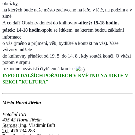
obrázky,
na kterých bude naše město zachyceno na jaře, v létě, na podzim a v
zimě.
A co dál? Obrázky donést do knihovny
-úterý: 15-18 hodin,
pátek: 14-18 hodin-
spolu se štítkem, na kterém budou základní
informace
o vás (jméno a příjmení, věk, bydliště a kontakt na vás). Vaše
výtvory můžete
do knihovny přinášet od 19. 5. do 14. 8., kdy soutěž končí. O vítězi
potom v srpnu
rozhodne nezávislá čtyřčlenná komise
INFO O DALŠÍCH POŘADECH V KVĚTNU NAJDETE V
SEKCI "KULTURA"
Město Horní Jiřetín
Potoční 15/1
435 43 Horní Jiřetín
Starosta:
Ing. Vladimír Buřt
Tel:
476 734 283