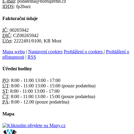
E-mail:
podatelna@hornijiretin.cz
IDDS:
fp2burz
Fakturační údaje
IČ:
00265942
DIČ:
CZ00265942
Účet:
2222491/0100, KB Most
Mapa webu
|
Nastavení cookies
Prohlášení o cookies
|
Prohlášení o
přístupnosti
|
RSS
Úřední hodiny
PO:
8:00 - 11:00 13:00 - 17:00
ÚT:
8:00 - 11:00 13:00 - 15:00 (pouze podatelna)
ST:
8:00 - 11:00 13:00 - 17:00
ČT:
8:00 - 11:00 13:00 - 15:00 (pouze podatelna)
PÁ:
8:00 - 12.00 (pouze podatelna)
Mapa