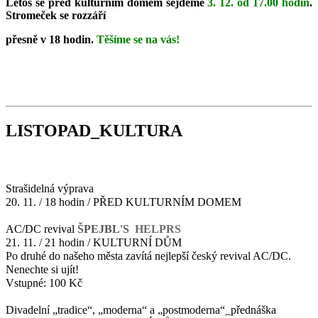
Letos se před kulturním domem
sejdeme
3. 12. od 17.00 hodin
.
Stromeček se rozzáří
přesně v 18 hodin.
Těšíme se na vás!
LISTOPAD_KULTURA
Strašidelná výprava
20. 11. / 18 hodin / PŘED KULTURNÍM DOMEM
AC/DC revival
ŠPEJBL'S
HELPRS
21. 11. / 21 hodin / KULTURNÍ DŮM
Po druhé do našeho města zavítá nejlepší český revival AC/DC.
Nenechte si ujít!
Vstupné: 100 Kč
Divadelní „tradice“, „moderna“ a „postmoderna“_přednáška