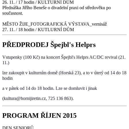
26. 11. / 17 hodin / KULTURNÍ DŮM
Přednáška Jiřího Beneše o divadelní praxi od středověku po
současnost.
MĚSTO ŽIJE_FOTOGRAFICKÁ VÝSTAVA_vernisáž
27. 11. / 18 hodin / KUTLURNÍ DŮM
PŘEDPRODEJ Špejbl's Helprs
Vstupenky (100 Kč) na koncert Špejbl's Helprs AC/DC revival (21.
11.)
lze zakoupit v kulturním domě (Horská 23), a to v úterý od 14 do 18
hodin
a v pátek od 14 do 18 hodin. Lze se domluvit i jinak
(kultura@hornijiretin.cz, 725 136 863).
PROGRAM ŘÍJEN 2015
DEN SENIORŮ