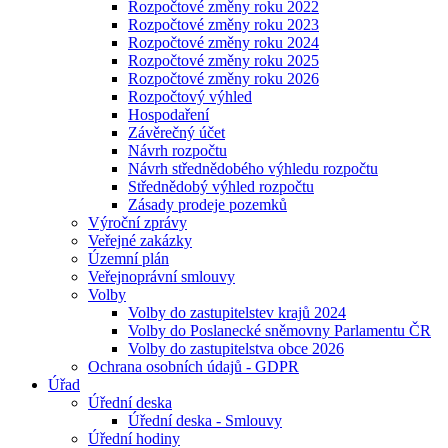
Rozpočtové změny roku 2022
Rozpočtové změny roku 2023
Rozpočtové změny roku 2024
Rozpočtové změny roku 2025
Rozpočtové změny roku 2026
Rozpočtový výhled
Hospodaření
Závěrečný účet
Návrh rozpočtu
Návrh střednědobého výhledu rozpočtu
Střednědobý výhled rozpočtu
Zásady prodeje pozemků
Výroční zprávy
Veřejné zakázky
Územní plán
Veřejnoprávní smlouvy
Volby
Volby do zastupitelstev krajů 2024
Volby do Poslanecké sněmovny Parlamentu ČR
Volby do zastupitelstva obce 2026
Ochrana osobních údajů - GDPR
Úřad
Úřední deska
Úřední deska - Smlouvy
Úřední hodiny