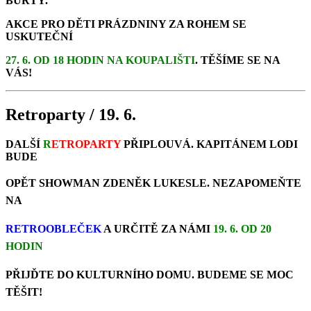
BUŘTY.
AKCE PRO DĚTI PRÁZDNINY ZA ROHEM SE
USKUTEČNÍ
27. 6. OD 18 HODIN NA KOUPALIŠTI
. TĚŠÍME SE NA
VÁS!
Retroparty / 19. 6.
DALŠÍ
R
ETROPARTY
PŘIPLOUVÁ. KAPITÁNEM LODI
BUDE
OPĚT SHOWMAN
ZDENĚK LUKESLE. NEZAPOMEŇTE
NA
RETROOBLEČEK
A URČITĚ ZA NÁMI
19. 6. OD 20
HODIN
PŘIJĎTE DO KULTURNÍHO DOMU. BUDEME SE MOC
TĚŠIT!