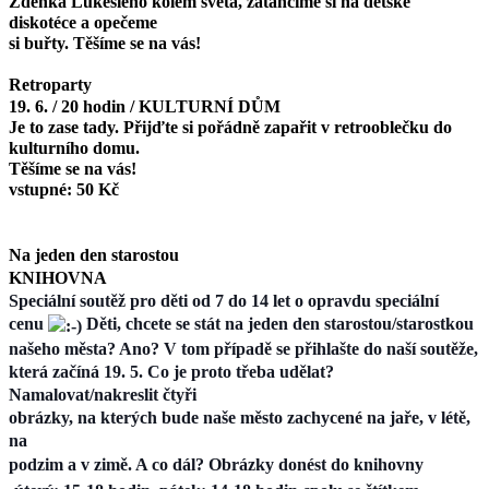
Zdeňka Lukesleho kolem světa, zatančíme si na dětské
diskotéce a opečeme
si buřty. Těšíme se na vás!
Retroparty
19. 6. / 20 hodin / KULTURNÍ DŮM
Je to zase tady. Přijďte si pořádně zapařit v retrooblečku do
kulturního domu.
Těšíme se na vás!
vstupné: 50 Kč
Na jeden den starostou
KNIHOVNA
Speciální soutěž pro děti od 7 do 14 let o opravdu speciální
cenu
Děti, chcete se stát na jeden den starostou/starostkou
našeho města? Ano? V tom případě se přihlašte do naší soutěže,
která začíná 19. 5. Co je proto třeba udělat?
Namalovat/nakreslit čtyři
obrázky, na kterých bude naše město zachycené na jaře, v létě,
na
podzim a v zimě. A co dál? Obrázky donést do knihovny