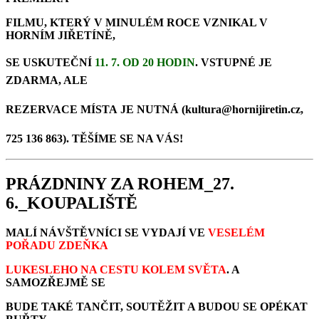
FILMU, KTERÝ V MINULÉM ROCE VZNIKAL V
HORNÍM JIŘETÍNĚ,
SE USKUTEČNÍ
11. 7. OD 20 HODIN
. VSTUPNÉ JE
ZDARMA, ALE
REZERVACE MÍSTA
JE
NUTNÁ (kultura@hornijiretin.cz,
725 136 863).
TĚŠÍME SE NA VÁS!
PRÁZDNINY ZA ROHEM_27.
6._KOUPALIŠTĚ
MALÍ NÁVŠTĚVNÍCI SE VYDAJÍ VE
VESELÉM
POŘADU ZDEŇKA
LUKESLEHO NA CESTU KOLEM SVĚTA
. A
SAMOZŘEJMĚ SE
BUDE TAKÉ TANČIT, SOUTĚŽIT A BUDOU SE OPÉKAT