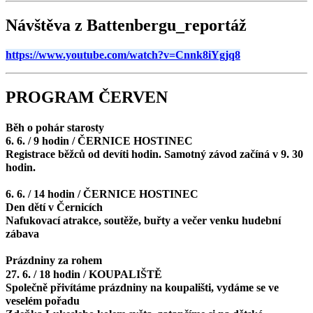
Návštěva z Battenbergu_reportáž
https://www.youtube.com/watch?v=Cnnk8iYgjq8
PROGRAM ČERVEN
Běh o pohár starosty
6. 6. / 9 hodin / ČERNICE HOSTINEC
Registrace běžců od devíti hodin. Samotný závod začíná v 9. 30
hodin.
6. 6. / 14 hodin / ČERNICE HOSTINEC
Den dětí v Černicích
Nafukovací atrakce, soutěže, buřty a večer venku hudební
zábava
Prázdniny za rohem
27. 6. / 18 hodin / KOUPALIŠTĚ
Společně přivítáme prázdniny na koupališti, vydáme se ve
veselém pořadu