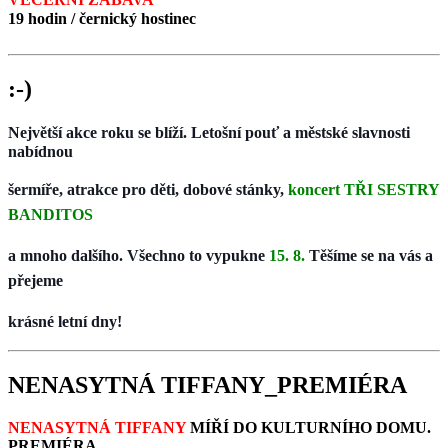
19 hodin / černický hostinec
:-)
Největší akce roku se blíží. Letošní pouť a městské slavnosti
nabídnou
šermíře,
atrakce pro děti, dobové stánky,
koncert TŘI SESTRY
BANDITOS
a mnoho dalšího.
Všechno to vypukne
15. 8.
Těšíme se na vás a
přejeme
krásné letní dny!
NENASYTNÁ TIFFANY_PREMIÉRA
NENASYTNÁ TIFFANY
MÍŘÍ DO KULTURNÍHO DOMU.
PREMIÉRA