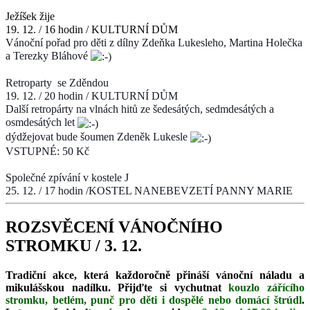
Ježíšek žije
19. 12. / 16 hodin / KULTURNÍ DŮM
Vánoční pořad pro děti z dílny Zdeňka Lukesleho, Martina Holečka
a Terezky Bláhové
Retroparty se Zděndou
19. 12. / 20 hodin / KULTURNÍ DŮM
Další retropárty na vlnách hitů ze šedesátých, sedmdesátých a
osmdesátých let
dýdžejovat bude šoumen Zdeněk Lukesle
VSTUPNÉ: 50 Kč
Společné zpívání v kostele
J
25. 12. / 17 hodin /KOSTEL NANEBEVZETÍ PANNY MARIE
ROZSVĚCENÍ VÁNOČNÍHO
STROMKU / 3. 12.
Tradiční akce, která každoročně přináší vánoční náladu
a
mikulášskou nadílku. Přijďte si vychutnat
kouzlo
zářícího
stromku, betlém, punč pro děti i dospělé
nebo domácí štrúdl
.