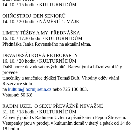
14. 10. / 15 hodin / KULTURNÍ DŮM
OHŇOSTROJ_DEN SENIORŮ
14. 10. / 20 hodin / NÁMĚSTÍ 1. MÁJE
LIMITY TĚŽBY A MY_PŘEDNÁŠKA
16. 10. / 17.30 hodin / KULTURNÍ DŮM
Přednáška Janka Rovenského na aktuální téma.
DEVADESÁTKOVÁ RETROPARTY
16. 10. / 20 hodin / KULTURNÍ DŮM
Další porce devadesátkových hitů. Barevnými a bláznivými léty
provede
tanečníky a tanečnice dýdžej Tomáš Buřt. Vhodný oděv vítán!
Rezervace stolu
na
kultura@hornijiretin.cz
nebo 725 136 863.
Vstupné: 50 Kč
RADIM UZEL O SEXU PŘEVÁŽNĚ NEVÁŽNĚ
31. 10. / 18 hodin / KULTURNÍ DŮM
Zábavný pořad s Radimem Uzlem a písničkářem Pepou Štrossem.
Vstupenky jsou v prodeji v kulturním domě v úterý a pátek od 14 do
18 hodin