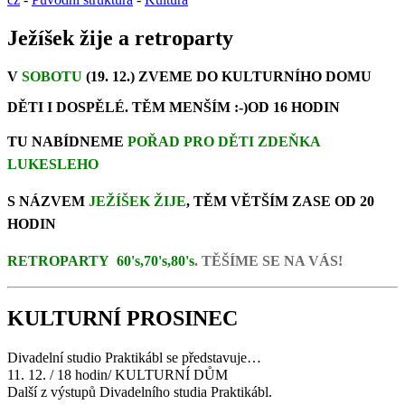
Ježíšek žije a retroparty
V
SOBOTU
(19. 12.) ZVEME DO KULTURNÍHO DOMU
DĚTI I DOSPĚLÉ. TĚM MENŠÍM :-)OD 16 HODIN
TU NABÍDNEME
POŘAD PRO DĚTI ZDEŇKA
LUKESLEHO
S NÁZVEM
JEŽÍŠEK ŽIJE
, TĚM VĚTŠÍM ZASE OD 20
HODIN
RETROPARTY
60's
,
70's
,
80's
. TĚŠÍME SE NA VÁS!
KULTURNÍ PROSINEC
Divadelní studio Praktikábl se představuje…
11. 12. / 18 hodin/ KULTURNÍ DŮM
Další z výstupů Divadelního studia Praktikábl.