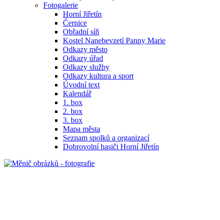
Fotogalerie
Horní Jiřetín
Černice
Obřadní síň
Kostel Nanebevzetí Panny Marie
Odkazy město
Odkazy úřad
Odkazy služby
Odkazy kultura a sport
Úvodní text
Kalendář
1. box
2. box
3. box
Mapa města
Seznam spolků a organizací
Dobrovolní hasiči Horní Jiřetín