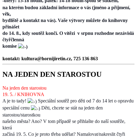
-úterý: 15-18 hodin, pátek: 14-18 hodin-
spolu se štítkem,
na kterém budou základní informace o vás (jméno a příjmení,
věk,
bydliště a kontakt na vás). Vaše výtvory můžete do knihovny
přinášet
do 14. 8., kdy soutěž končí. O vítězi v srpnu rozhodne nezávislá
čtyřčlenná
komise
kontakt: kultura@hornijiretin.cz, 725 136 863
NA JEDEN DEN STAROSTOU
Na jeden den starostou
19. 5. / KNIHOVNA
A je to tady!
Speciální soutěž pro děti od 7 do 14 let o opravdu
speciální cenu
Děti, chcete se stát na jeden den
starostou/starostkou
našeho města? Ano? V tom případě se přihlašte do naší soutěže,
která
začíná 19. 5. Co je proto třeba udělat? Namalovat/nakreslit čtyři