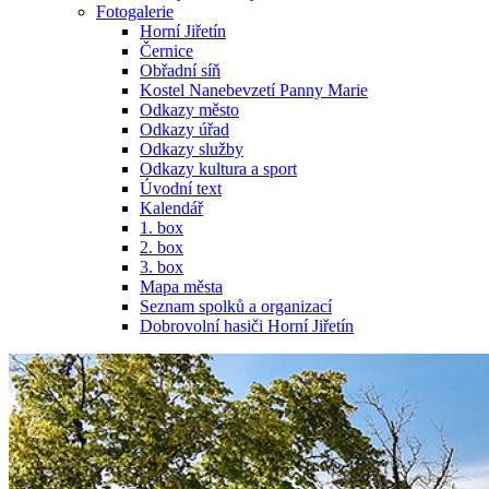
Fotogalerie
Horní Jiřetín
Černice
Obřadní síň
Kostel Nanebevzetí Panny Marie
Odkazy město
Odkazy úřad
Odkazy služby
Odkazy kultura a sport
Úvodní text
Kalendář
1. box
2. box
3. box
Mapa města
Seznam spolků a organizací
Dobrovolní hasiči Horní Jiřetín