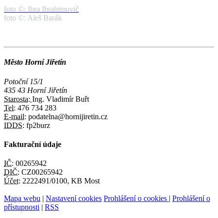
foto ©: Ibra Ibrahimovič
foto ©: Aleš Barák
Město Horní Jiřetín
Potoční 15/1
435 43 Horní Jiřetín
Starosta:
Ing. Vladimír Buřt
Tel:
476 734 283
E-mail:
podatelna@hornijiretin.cz
IDDS:
fp2burz
Fakturační údaje
IČ:
00265942
DIČ:
CZ00265942
Účet:
2222491/0100, KB Most
Mapa webu
|
Nastavení cookies
Prohlášení o cookies
|
Prohlášení o
přístupnosti
|
RSS