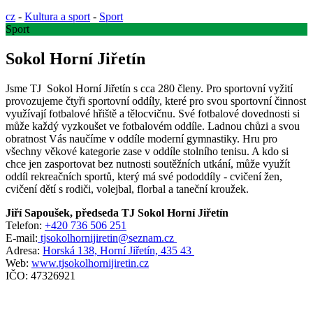
cz
-
Kultura a sport
-
Sport
Sport
Sokol Horní Jiřetín
Jsme TJ Sokol Horní Jiřetín s cca 280 členy. Pro sportovní vyžití
provozujeme čtyři sportovní oddíly, které pro svou sportovní činnost
využívají fotbalové hřiště a tělocvičnu. Své fotbalové dovednosti si
může každý vyzkoušet ve fotbalovém oddíle. Ladnou chůzi a svou
obratnost Vás naučíme v oddíle moderní gymnastiky. Hru pro
všechny věkové kategorie zase v oddíle stolního tenisu. A kdo si
chce jen zasportovat bez nutnosti soutěžních utkání, může využít
oddíl rekreačních sportů, který má své pododdíly - cvičení žen,
cvičení dětí s rodiči, volejbal, florbal a taneční kroužek.
Jiří Sapoušek, předseda TJ Sokol Horní Jiřetín
Telefon:
+420 736 506 251
E-mail:
tjsokolhornijiretin@seznam.cz
Adresa:
Horská 138, Horní Jiřetín, 435 43
Web:
www.tjsokolhornijiretin.cz
IČO: 47326921