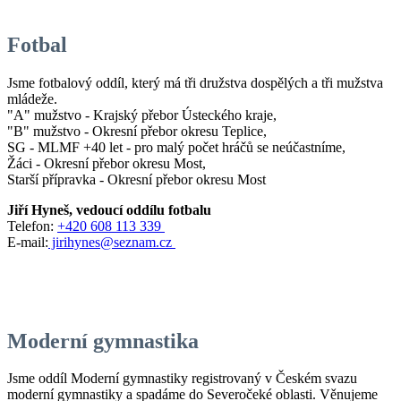
Fotbal
Jsme fotbalový oddíl, který má tři družstva dospělých a tři mužstva
mládeže.
"A" mužstvo - Krajský přebor Ústeckého kraje,
"B" mužstvo - Okresní přebor okresu Teplice,
SG - MLMF +40 let - pro malý počet hráčů se neúčastníme,
Žáci - Okresní přebor okresu Most,
Starší přípravka - Okresní přebor okresu Most
Jiří Hyneš, vedoucí oddílu fotbalu
Telefon:
+420 608 113 339
E-mail:
jirihynes@seznam.cz
Moderní gymnastika
Jsme oddíl Moderní gymnastiky registrovaný v Českém svazu
moderní gymnastiky a spadáme do Severočeké oblasti. Věnujeme