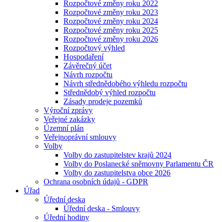
Rozpočtové změny roku 2022
Rozpočtové změny roku 2023
Rozpočtové změny roku 2024
Rozpočtové změny roku 2025
Rozpočtové změny roku 2026
Rozpočtový výhled
Hospodaření
Závěrečný účet
Návrh rozpočtu
Návrh střednědobého výhledu rozpočtu
Střednědobý výhled rozpočtu
Zásady prodeje pozemků
Výroční zprávy
Veřejné zakázky
Územní plán
Veřejnoprávní smlouvy
Volby
Volby do zastupitelstev krajů 2024
Volby do Poslanecké sněmovny Parlamentu ČR
Volby do zastupitelstva obce 2026
Ochrana osobních údajů - GDPR
Úřad
Úřední deska
Úřední deska - Smlouvy
Úřední hodiny