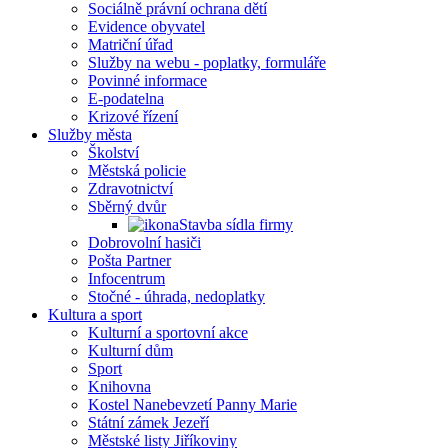
Sociálně právní ochrana dětí
Evidence obyvatel
Matriční úřad
Služby na webu - poplatky, formuláře
Povinné informace
E-podatelna
Krizové řízení
Služby města
Školství
Městská policie
Zdravotnictví
Sběrný dvůr
Stavba sídla firmy
Dobrovolní hasiči
Pošta Partner
Infocentrum
Stočné - úhrada, nedoplatky
Kultura a sport
Kulturní a sportovní akce
Kulturní dům
Sport
Knihovna
Kostel Nanebevzetí Panny Marie
Státní zámek Jezeří
Městské listy Jiříkoviny