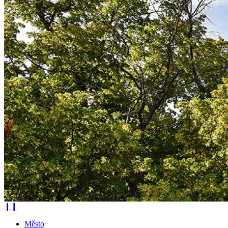
❙❙
Město