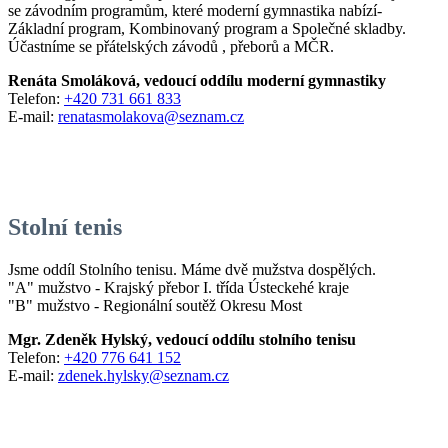
se závodním programům, které moderní gymnastika nabízí-
Základní program, Kombinovaný program a Společné skladby.
Účastníme se přátelských závodů , přeborů a MČR.
Renáta Smoláková, vedoucí oddílu moderní gymnastiky
Telefon:
+420 731 661 833
E-mail:
renatasmolakova@seznam.cz
Stolní tenis
Jsme oddíl Stolního tenisu. Máme dvě mužstva dospělých.
"A" mužstvo - Krajský přebor I. třída Ústeckehé kraje
"B" mužstvo - Regionální soutěž Okresu Most
Mgr. Zdeněk Hylský, vedoucí oddílu stolního tenisu
Telefon:
+420 776 641 152
E-mail:
zdenek.hylsky@seznam.cz