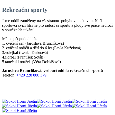
Rekreační sporty
Jsme oddíl zaměřený na všestranou pohybovou aktivitu. Naši
sportovci cvičí hlavně pro radost ze sportu a plody své práce neúročí
v soutěžních utkání.
Máme pět pododdílů.
1. cvičení žen (Jaroslava Brunclíková)
2. cvičení rodičů a dětí do 6 let (Pavla Kuželová)
3.volejbal (Lenka Dubnová)
4.florbal (František Soták)
5.taneční kroužek (Věra Dobiášová)
Jaroslava Brunclíková, vedoucí oddílu rekreačních sportů
Telefon:
+420 228 880 379