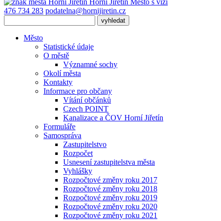
Horní Jiřetín
Město s vizí
476 734 283
podatelna@hornijiretin.cz
Město
Statistické údaje
O městě
Významné sochy
Okolí města
Kontakty
Informace pro občany
Vítání občánků
Czech POINT
Kanalizace a ČOV Horní Jiřetín
Formuláře
Samospráva
Zastupitelstvo
Rozpočet
Usnesení zastupitelstva města
Vyhlášky
Rozpočtové změny roku 2017
Rozpočtové změny roku 2018
Rozpočtové změny roku 2019
Rozpočtové změny roku 2020
Rozpočtové změny roku 2021