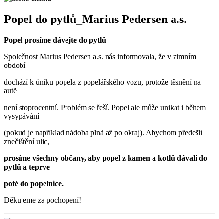
Popel do pytlů_Marius Pedersen a.s.
Popel prosíme dávejte do pytlů
Společnost Marius Pedersen a.s. nás informovala, že v zimním
období
dochází k úniku popela z popelářského vozu, protože těsnění na
autě
není stoprocentní. Problém se řeší. Popel ale může unikat i během
vysypávání
(pokud je například nádoba plná až po okraj).
Abychom předešli
znečištění ulic,
prosíme všechny občany, aby popel z kamen a kotlů dávali do
pytlů a teprve
poté do popelnice.
Děkujeme za pochopení!