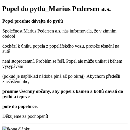
Popel do pytlů_Marius Pedersen a.s.
Popel prosíme dávejte do pytlů
Společnost Marius Pedersen a.s. nás informovala, že v zimním
období
dochází k úniku popela z popelářského vozu, protože těsnění na
autě
není stoprocentní. Problém se řeší. Popel ale může unikat i během
vysypávání
(pokud je například nádoba plná až po okraj).
Abychom předešli
znečištění ulic,
prosíme všechny občany, aby popel z kamen a kotlů dávali do
pytlů a teprve
poté do popelnice.
Děkujeme za pochopení!