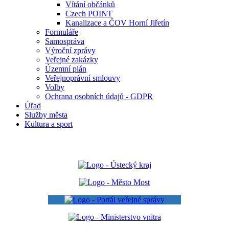
Vítání občánků
Czech POINT
Kanalizace a ČOV Horní Jiřetín
Formuláře
Samospráva
Výroční zprávy
Veřejné zakázky
Územní plán
Veřejnoprávní smlouvy
Volby
Ochrana osobních údajů - GDPR
Úřad
Služby města
Kultura a sport