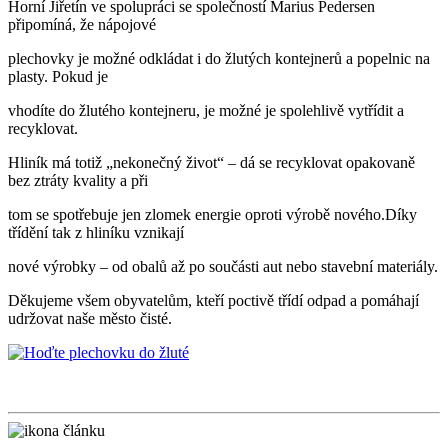
Horní Jiřetín ve spolupráci se společností Marius Pedersen
připomíná, že nápojové
plechovky je možné odkládat i do žlutých kontejnerů a popelnic na
plasty. Pokud je
vhodíte do žlutého kontejneru, je možné je spolehlivě vytřídit a
recyklovat.
Hliník má totiž „nekonečný život“ – dá se recyklovat opakovaně
bez ztráty kvality a při
tom se spotřebuje jen zlomek energie oproti výrobě nového.Díky
třídění tak z hliníku vznikají
nové výrobky – od obalů až po součásti aut nebo stavební materiály.
Děkujeme všem obyvatelům, kteří poctivě třídí odpad a pomáhají
udržovat naše město čisté.