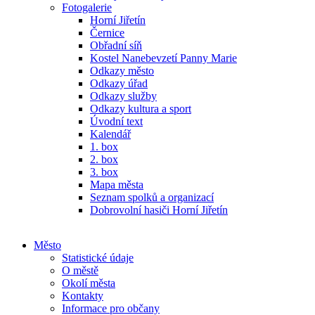
Fotogalerie
Horní Jiřetín
Černice
Obřadní síň
Kostel Nanebevzetí Panny Marie
Odkazy město
Odkazy úřad
Odkazy služby
Odkazy kultura a sport
Úvodní text
Kalendář
1. box
2. box
3. box
Mapa města
Seznam spolků a organizací
Dobrovolní hasiči Horní Jiřetín
Město
Statistické údaje
O městě
Okolí města
Kontakty
Informace pro občany