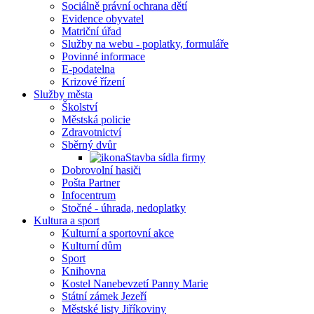
Sociálně právní ochrana dětí
Evidence obyvatel
Matriční úřad
Služby na webu - poplatky, formuláře
Povinné informace
E-podatelna
Krizové řízení
Služby města
Školství
Městská policie
Zdravotnictví
Sběrný dvůr
Stavba sídla firmy
Dobrovolní hasiči
Pošta Partner
Infocentrum
Stočné - úhrada, nedoplatky
Kultura a sport
Kulturní a sportovní akce
Kulturní dům
Sport
Knihovna
Kostel Nanebevzetí Panny Marie
Státní zámek Jezeří
Městské listy Jiříkoviny