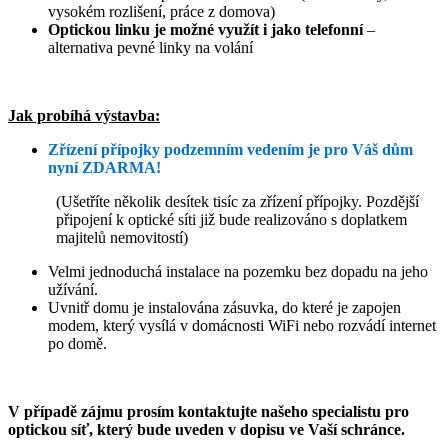
vysokém rozlišení, práce z domova)
Optickou linku je možné využít i jako telefonní
–
alternativa pevné linky na volání
Jak probíhá výstavba:
Zřízení přípojky podzemním vedením je pro Váš dům
nyní ZDARMA!
(Ušetříte několik desítek tisíc za zřízení přípojky.
Pozdější
připojení k optické síti již bude realizováno s doplatkem
majitelů nemovitostí)
Velmi jednoduchá instalace na pozemku bez dopadu na jeho
užívání.
Uvnitř domu je instalována zásuvka, do které je zapojen
modem, který vysílá v domácnosti WiFi nebo rozvádí internet
po domě.
V případě zájmu prosím kontaktujte našeho specialistu pro
optickou síť, který bude uveden v dopisu ve Vaší schránce.