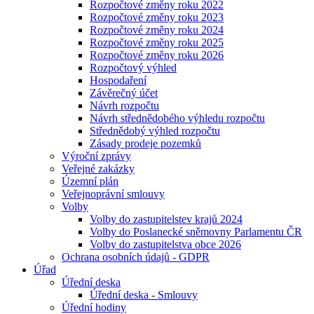
Rozpočtové změny roku 2022
Rozpočtové změny roku 2023
Rozpočtové změny roku 2024
Rozpočtové změny roku 2025
Rozpočtové změny roku 2026
Rozpočtový výhled
Hospodaření
Závěrečný účet
Návrh rozpočtu
Návrh střednědobého výhledu rozpočtu
Střednědobý výhled rozpočtu
Zásady prodeje pozemků
Výroční zprávy
Veřejné zakázky
Územní plán
Veřejnoprávní smlouvy
Volby
Volby do zastupitelstev krajů 2024
Volby do Poslanecké sněmovny Parlamentu ČR
Volby do zastupitelstva obce 2026
Ochrana osobních údajů - GDPR
Úřad
Úřední deska
Úřední deska - Smlouvy
Úřední hodiny