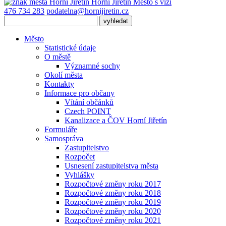
Horní Jiřetín
Město s vizí
476 734 283
podatelna@hornijiretin.cz
Město
Statistické údaje
O městě
Významné sochy
Okolí města
Kontakty
Informace pro občany
Vítání občánků
Czech POINT
Kanalizace a ČOV Horní Jiřetín
Formuláře
Samospráva
Zastupitelstvo
Rozpočet
Usnesení zastupitelstva města
Vyhlášky
Rozpočtové změny roku 2017
Rozpočtové změny roku 2018
Rozpočtové změny roku 2019
Rozpočtové změny roku 2020
Rozpočtové změny roku 2021