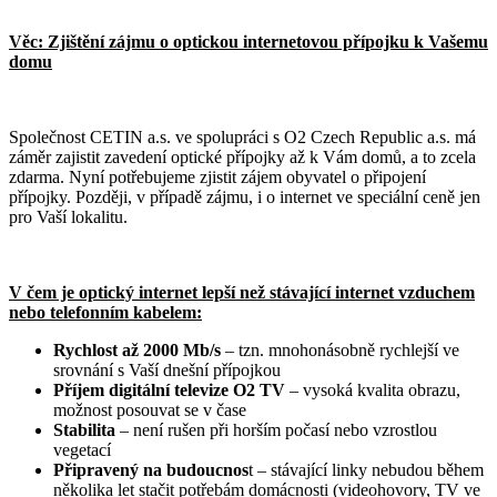
Věc: Zjištění zájmu o optickou internetovou přípojku k Vašemu
domu
Společnost CETIN a.s. ve spolupráci s O2 Czech Republic a.s. má
záměr zajistit zavedení optické přípojky až k Vám domů, a to zcela
zdarma. Nyní potřebujeme zjistit zájem obyvatel o připojení
přípojky. Později, v případě zájmu, i o internet ve speciální ceně jen
pro Vaší lokalitu.
V čem je optický internet lepší než stávající internet vzduchem
nebo telefonním kabelem:
Rychlost až 2000 Mb/s
– tzn. mnohonásobně rychlejší ve
srovnání s Vaší dnešní přípojkou
Příjem digitální televize O2 TV
– vysoká kvalita obrazu,
možnost posouvat se v čase
Stabilita
– není rušen při horším počasí nebo vzrostlou
vegetací
Připravený na budoucnos
t – stávající linky nebudou během
několika let stačit potřebám domácnosti (videohovory, TV ve