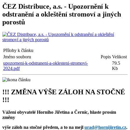
ČEZ Distribuce, a.s. - Upozornění k
odstranění a okleštění stromoví a jiných
porostů
Přílohy k článku
Jméno souboru
Popis
Velikost
upozorneni-k-odstraneni-a-oklesteni-stromovi-
79.5
2024.pdf
Kb
!!! ZMĚNA VÝŠE ZÁLOH NA STOČNÉ
!!!
Vážení obyvatelé Horního Jiřetína a Černic, hlaste prosím
změny
výše záloh na stočné předem, a to na mejl
urad@hornijiretin.cz
.