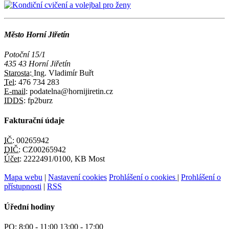
Město Horní Jiřetín
Potoční 15/1
435 43 Horní Jiřetín
Starosta:
Ing. Vladimír Buřt
Tel:
476 734 283
E-mail:
podatelna@hornijiretin.cz
IDDS:
fp2burz
Fakturační údaje
IČ:
00265942
DIČ:
CZ00265942
Účet:
2222491/0100, KB Most
Mapa webu
|
Nastavení cookies
Prohlášení o cookies
|
Prohlášení o
přístupnosti
|
RSS
Úřední hodiny
PO:
8:00 - 11:00 13:00 - 17:00