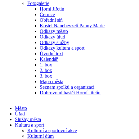
Fotogalerie
Horní Jiřetín
Černice
Obřadní síň
Kostel Nanebevzetí Panny Marie
Odkazy město
Odkazy úřad
Odkazy služby
Odkazy kultura a sport
Úvodní text
Kalendář
1. box
2. box
3. box
Mapa města
Seznam spolků a organizací
Dobrovolní hasiči Horní Jiřetín
Město
Úřad
Služby města
Kultura a sport
Kulturní a sportovní akce
Kulturní dům