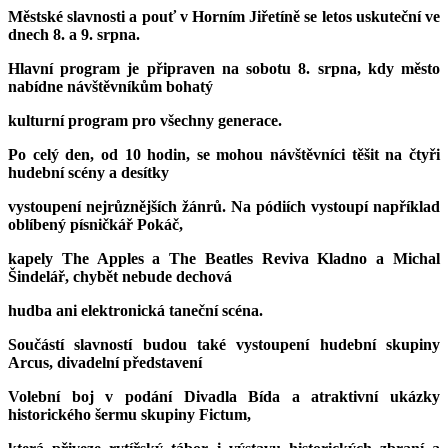
Městské slavnosti a pouť v Horním Jiřetíně se letos uskuteční ve
dnech 8. a 9. srpna.
Hlavní program je připraven na sobotu 8. srpna, kdy město
nabídne návštěvníkům bohatý
kulturní program pro všechny generace.
Po celý den, od 10 hodin, se mohou návštěvníci těšit na čtyři
hudební scény a desítky
vystoupení nejrůznějších žánrů. Na pódiích vystoupí například
oblíbený písničkář Pokáč,
kapely The Apples a The Beatles Reviva Kladno a Michal
Šindelář, chybět nebude dechová
hudba ani elektronická taneční scéna.
Součástí slavností budou také vystoupení hudební skupiny
Arcus, divadelní představení
Volební boj v podání Divadla Bída a atraktivní ukázky
historického šermu skupiny Fictum,