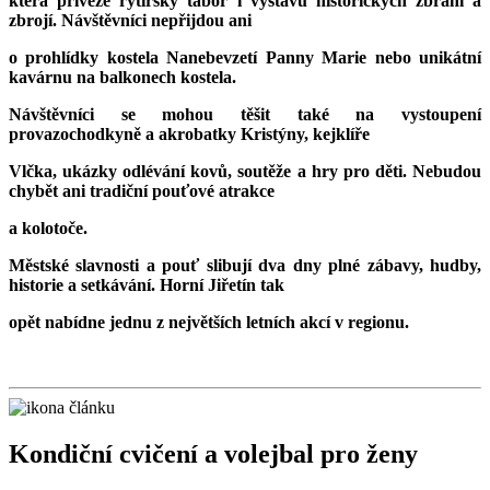
která přiveze rytířský tábor i výstavu historických zbraní a
zbrojí. Návštěvníci nepřijdou ani
o prohlídky kostela Nanebevzetí Panny Marie nebo unikátní
kavárnu na balkonech kostela.
Návštěvníci se mohou těšit také na vystoupení
provazochodkyně a akrobatky Kristýny, kejklíře
Vlčka, ukázky odlévání kovů, soutěže a hry pro děti. Nebudou
chybět ani tradiční pouťové atrakce
a kolotoče.
Městské slavnosti a pouť slibují dva dny plné zábavy, hudby,
historie a setkávání. Horní Jiřetín tak
opět nabídne jednu z největších letních akcí v regionu.
Kondiční cvičení a volejbal pro ženy