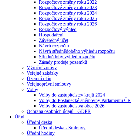
Rozpočtové změny roku 2022
Rozpočtové změny roku 2023
Rozpočtové změny roku 2024
Rozpočtové změny roku 2025
Rozpočtové změny roku 2026
Rozpočtový výhled
Hospodaření
Závěrečný účet
Návrh rozpočtu
Návrh střednědobého výhledu rozpočtu
Střednědobý výhled rozpočtu
Zásady prodeje pozemků
Výroční zprávy
Veřejné zakázky
Územní plán
Veřejnoprávní smlouvy
Volby
Volby do zastupitelstev krajů 2024
Volby do Poslanecké sněmovny Parlamentu ČR
Volby do zastupitelstva obce 2026
Ochrana osobních údajů - GDPR
Úřad
Úřední deska
Úřední deska - Smlouvy
Úřední hodiny