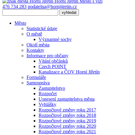
Horní Jiřetín
Město s vizí
476 734 283
podatelna@hornijiretin.cz
Město
Statistické údaje
O městě
Významné sochy
Okolí města
Kontakty
Informace pro občany
Vítání občánků
Czech POINT
Kanalizace a ČOV Horní Jiřetín
Formuláře
Samospráva
Zastupitelstvo
Rozpočet
Usnesení zastupitelstva města
Vyhlášky
Rozpočtové změny roku 2017
Rozpočtové změny roku 2018
Rozpočtové změny roku 2019
Rozpočtové změny roku 2020
Rozpočtové změny roku 2021