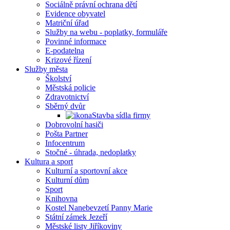
Sociálně právní ochrana dětí
Evidence obyvatel
Matriční úřad
Služby na webu - poplatky, formuláře
Povinné informace
E-podatelna
Krizové řízení
Služby města
Školství
Městská policie
Zdravotnictví
Sběrný dvůr
Stavba sídla firmy
Dobrovolní hasiči
Pošta Partner
Infocentrum
Stočné - úhrada, nedoplatky
Kultura a sport
Kulturní a sportovní akce
Kulturní dům
Sport
Knihovna
Kostel Nanebevzetí Panny Marie
Státní zámek Jezeří
Městské listy Jiříkoviny