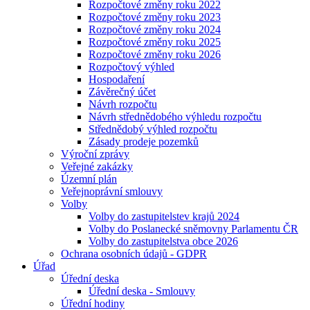
Rozpočtové změny roku 2022
Rozpočtové změny roku 2023
Rozpočtové změny roku 2024
Rozpočtové změny roku 2025
Rozpočtové změny roku 2026
Rozpočtový výhled
Hospodaření
Závěrečný účet
Návrh rozpočtu
Návrh střednědobého výhledu rozpočtu
Střednědobý výhled rozpočtu
Zásady prodeje pozemků
Výroční zprávy
Veřejné zakázky
Územní plán
Veřejnoprávní smlouvy
Volby
Volby do zastupitelstev krajů 2024
Volby do Poslanecké sněmovny Parlamentu ČR
Volby do zastupitelstva obce 2026
Ochrana osobních údajů - GDPR
Úřad
Úřední deska
Úřední deska - Smlouvy
Úřední hodiny