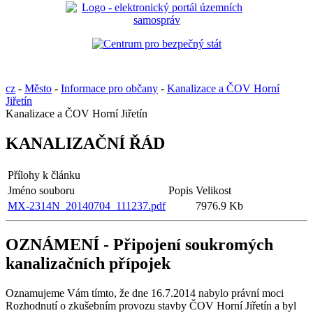
cz
-
Město
-
Informace pro občany
-
Kanalizace a ČOV Horní
Jiřetín
Kanalizace a ČOV Horní Jiřetín
KANALIZAČNÍ ŘÁD
Přílohy k článku
Jméno souboru
Popis
Velikost
MX-2314N_20140704_111237.pdf
7976.9 Kb
OZNÁMENÍ - Připojení soukromých
kanalizačních přípojek
Oznamujeme Vám tímto, že dne 16.7.2014 nabylo právní moci
Rozhodnutí o zkušebním provozu stavby ČOV Horní Jiřetín a byl