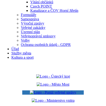
Vítání občánků
Czech POINT
Kanalizace a ČOV Horní Jiřetín
Formuláře
Samospráva
Výroční zprávy
Veřejné zakázky
Územní plán
Veřejnoprávní smlouvy
Volby
Ochrana osobních údajů - GDPR
Úřad
Služby města
Kultura a sport