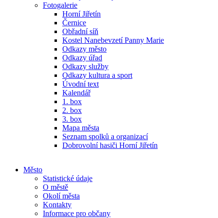
Fotogalerie
Horní Jiřetín
Černice
Obřadní síň
Kostel Nanebevzetí Panny Marie
Odkazy město
Odkazy úřad
Odkazy služby
Odkazy kultura a sport
Úvodní text
Kalendář
1. box
2. box
3. box
Mapa města
Seznam spolků a organizací
Dobrovolní hasiči Horní Jiřetín
Město
Statistické údaje
O městě
Okolí města
Kontakty
Informace pro občany