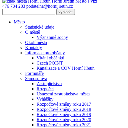
Horní Jiřetín
Město s vizí
476 734 283
podatelna@hornijiretin.cz
Město
Statistické údaje
O městě
Významné sochy
Okolí města
Kontakty
Informace pro občany
Vítání občánků
Czech POINT
Kanalizace a ČOV Horní Jiřetín
Formuláře
Samospráva
Zastupitelstvo
Rozpočet
Usnesení zastupitelstva města
Vyhlášky
Rozpočtové změny roku 2017
Rozpočtové změny roku 2018
Rozpočtové změny roku 2019
Rozpočtové změny roku 2020
Rozpočtové změny roku 2021