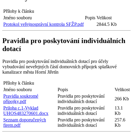
Přílohy k článku
Jméno souboru
Popis
Velikost
Protokol veřejnosprávní kontrola SFŽP.pdf
2844.5 Kb
Pravidla pro poskytování individuálních
dotací
Pravidla pro poskytování individuálních dotací pro účely
vybudování neveřejných částí domovních přípojek splaškové
kanalizace města Horní Jiřetín
Přílohy k článku
Jméno souboru
Popis
Velikost
Pravidla soukromé
Pravidla pro poskytování
266 Kb
přípojky.pdf
individuálních dotací
Priloha c.1-Vyklad
Pravidla pro poskytování
13.1
UHOS483270601.docx
individuálních dotací
Kb
Seznam doporučených
Pravidla pro poskytování
257.6
firem.pdf
individuálních dotací
Kb