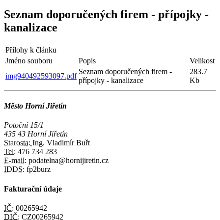
Seznam doporučených firem - přípojky -
kanalizace
Přílohy k článku
Jméno souboru
Popis
Velikost
Seznam doporučených firem -
283.7
img940492593097.pdf
přípojky - kanalizace
Kb
Město Horní Jiřetín
Potoční 15/1
435 43 Horní Jiřetín
Starosta:
Ing. Vladimír Buřt
Tel:
476 734 283
E-mail:
podatelna@hornijiretin.cz
IDDS:
fp2burz
Fakturační údaje
IČ:
00265942
DIČ:
CZ00265942