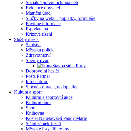
Sociálně právní ochrana dětí
Evidence obyvatel
Matriční úřad
Služby na webu - poplatky, formuláře
Povinné informace
E-podatelna
Krizové řízení
Služby města
Školství
Městská policie
Zdravotnictví
Sběrný dvůr
Stavba sídla firmy
Dobrovolní hasiči
Pošta Partner
Infocentrum
Stočné - úhrada, nedoplatky
Kultura a sport
Kulturní a sportovní akce
Kulturní dům
Sport
Knihovna
Kostel Nanebevzetí Panny Marie
Státní zámek Jezeří
Městské listy Jiříkoviny