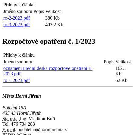
Přílohy k článku
Jméno souboru
Popis
Velikost
ro-2-2023.pdf
380 Kb
ro-3-2023.pdf
403.2 Kb
Rozpočtové opatření č. 1/2023
Přílohy k článku
Jméno souboru
Popis
Velikost
oznameni-uredni-deska-rozpoctove-opatreni-1-
162.1
2023.pdf
Kb
ro-1-2023.pdf
62 Kb
Město Horní Jiřetín
Potoční 15/1
435 43 Horní Jiřetín
Starosta:
Ing. Vladimír Buřt
Tel:
476 734 283
E-mail:
podatelna@hornijiretin.cz
IDDS:
fp2burz