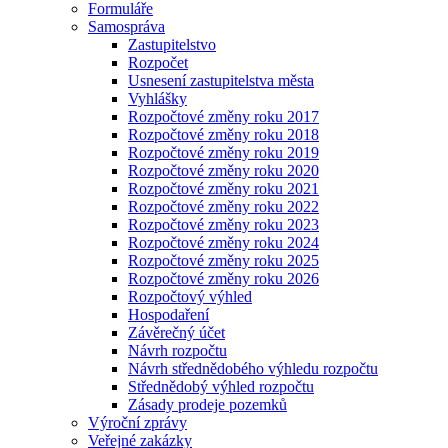
Formuláře
Samospráva
Zastupitelstvo
Rozpočet
Usnesení zastupitelstva města
Vyhlášky
Rozpočtové změny roku 2017
Rozpočtové změny roku 2018
Rozpočtové změny roku 2019
Rozpočtové změny roku 2020
Rozpočtové změny roku 2021
Rozpočtové změny roku 2022
Rozpočtové změny roku 2023
Rozpočtové změny roku 2024
Rozpočtové změny roku 2025
Rozpočtové změny roku 2026
Rozpočtový výhled
Hospodaření
Závěrečný účet
Návrh rozpočtu
Návrh střednědobého výhledu rozpočtu
Střednědobý výhled rozpočtu
Zásady prodeje pozemků
Výroční zprávy
Veřejné zakázky