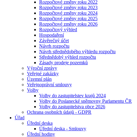
Rozpočtové změny roku 2022
Rozpočtové změny roku 2023
Rozpočtové změny roku 2024
Rozpočtové změny roku 2025
Rozpočtové změny roku 2026
Rozpočtový výhled
Hospodaření
Závěrečný účet
Návrh rozpočtu
Návrh střednědobého výhledu rozpočtu
Střednědobý výhled rozpočtu
Zásady prodeje pozemků
Výroční zprávy
Veřejné zakázky
Územní plán
Veřejnoprávní smlouvy
Volby
Volby do zastupitelstev krajů 2024
Volby do Poslanecké sněmovny Parlamentu ČR
Volby do zastupitelstva obce 2026
Ochrana osobních údajů - GDPR
Úřad
Úřední deska
Úřední deska - Smlouvy
Úřední hodiny