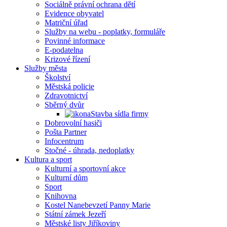
Sociálně právní ochrana dětí
Evidence obyvatel
Matriční úřad
Služby na webu - poplatky, formuláře
Povinné informace
E-podatelna
Krizové řízení
Služby města
Školství
Městská policie
Zdravotnictví
Sběrný dvůr
Stavba sídla firmy
Dobrovolní hasiči
Pošta Partner
Infocentrum
Stočné - úhrada, nedoplatky
Kultura a sport
Kulturní a sportovní akce
Kulturní dům
Sport
Knihovna
Kostel Nanebevzetí Panny Marie
Státní zámek Jezeří
Městské listy Jiříkoviny