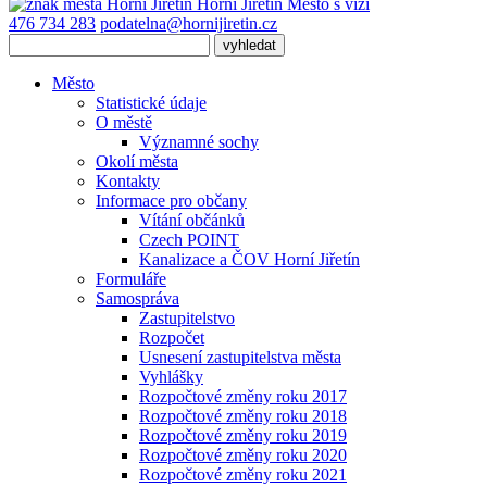
Horní Jiřetín
Město s vizí
476 734 283
podatelna@hornijiretin.cz
Město
Statistické údaje
O městě
Významné sochy
Okolí města
Kontakty
Informace pro občany
Vítání občánků
Czech POINT
Kanalizace a ČOV Horní Jiřetín
Formuláře
Samospráva
Zastupitelstvo
Rozpočet
Usnesení zastupitelstva města
Vyhlášky
Rozpočtové změny roku 2017
Rozpočtové změny roku 2018
Rozpočtové změny roku 2019
Rozpočtové změny roku 2020
Rozpočtové změny roku 2021