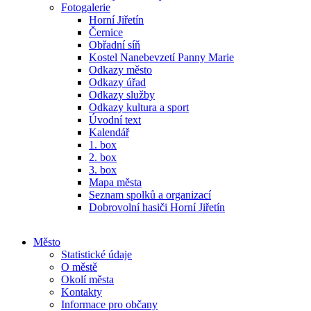
Fotogalerie
Horní Jiřetín
Černice
Obřadní síň
Kostel Nanebevzetí Panny Marie
Odkazy město
Odkazy úřad
Odkazy služby
Odkazy kultura a sport
Úvodní text
Kalendář
1. box
2. box
3. box
Mapa města
Seznam spolků a organizací
Dobrovolní hasiči Horní Jiřetín
Město
Statistické údaje
O městě
Okolí města
Kontakty
Informace pro občany