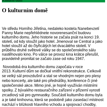
Kulturní dům
O kulturním domě
Ve středu Horního Jiřetína, nedaleko kostela Nanebevzetí
Panny Marie nepřehlédnete novorenesanční budovu
kulturního domu. Jeho historie se začala psát na konci 19.
století, od kdy sloužil jako hotel. Jmenoval se Central a jako
hotel sloužil až do čtyřicátých let dvacátého století. V
průběhu druhé světové války se do společenského sálu
nastěhovalo kino. Po válce se provoz kina krátce přerušil,
pravidelně promítat se začalo zase od roku 1947.
Novodobá éra kulturního domu započala v roce
2013.
Kulturní dům se dočkal vnitřní rekonstrukce. Celkově
se velký sál provzdušnil a stal se vhodným nejen pro plesy
nebo koncerty, ale také pro přednášky, konference či jiné
společenské akce. Mimo jiné, je hojně využíván místními
spolky. Z bývalého restauračního zařízení v přízemí vyrostl
zrcadlový sál pro gymnastky. Součástí kulturního domu byla
a je také knihovna, která se podobně jako zasedací místnost
nachází v blízkosti hlavního vchodu a spojovací chodby,