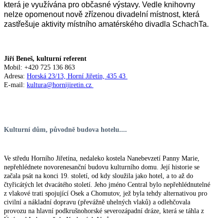
která je využívána pro občasné výstavy. Vedle knihovny
nelze opomenout nově zřízenou divadelní místnost, která
zastřešuje aktivity místního amatérského divadla SchachTa.
Jiří Beneš, kulturní referent
Mobil: +420 725 136 863
Adresa:
Horská 23/13, Horní Jiřetín, 435 43
E-mail:
kultura@hornijiretin.cz
Kulturní dům, původně budova hotelu....
Ve středu Horního Jiřetína, nedaleko kostela Nanebevzetí Panny Marie,
nepřehlédnete novorenesanční budovu kulturního domu. Její historie se
začala psát na konci 19. století, od kdy sloužila jako hotel, a to až do
čtyřicátých let dvacátého století. Jeho jméno Central bylo nepřehlédnutelné
z vlakové trati spojující Osek a Chomutov, jež byla tehdy alternativou pro
civilní a nákladní dopravu (převážně uhelných vlaků) a odlehčovala
provozu na hlavní podkrušnohorské severozápadní dráze, která se táhla z