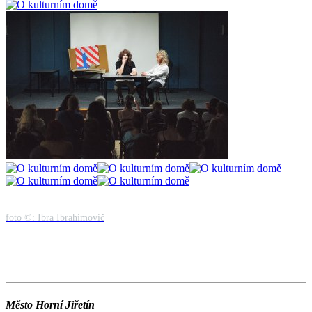
foto ©: Ibra Ibrahimovič
Město Horní Jiřetín