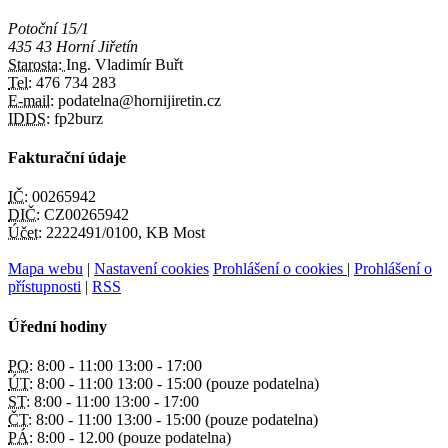
Potoční 15/1
435 43 Horní Jiřetín
Starosta:
Ing. Vladimír Buřt
Tel:
476 734 283
E-mail:
podatelna@hornijiretin.cz
IDDS:
fp2burz
Fakturační údaje
IČ:
00265942
DIČ:
CZ00265942
Účet:
2222491/0100, KB Most
Mapa webu
|
Nastavení cookies
Prohlášení o cookies
|
Prohlášení o
přístupnosti
|
RSS
Úřední hodiny
PO:
8:00 - 11:00 13:00 - 17:00
ÚT:
8:00 - 11:00 13:00 - 15:00 (pouze podatelna)
ST:
8:00 - 11:00 13:00 - 17:00
ČT:
8:00 - 11:00 13:00 - 15:00 (pouze podatelna)
PÁ:
8:00 - 12.00 (pouze podatelna)