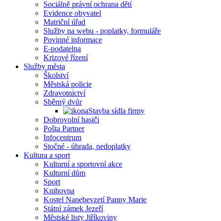
Sociálně právní ochrana dětí
Evidence obyvatel
Matriční úřad
Služby na webu - poplatky, formuláře
Povinné informace
E-podatelna
Krizové řízení
Služby města
Školství
Městská policie
Zdravotnictví
Sběrný dvůr
Stavba sídla firmy
Dobrovolní hasiči
Pošta Partner
Infocentrum
Stočné - úhrada, nedoplatky
Kultura a sport
Kulturní a sportovní akce
Kulturní dům
Sport
Knihovna
Kostel Nanebevzetí Panny Marie
Státní zámek Jezeří
Městské listy Jiříkoviny