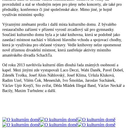
provzdušnil a stal se vhodným nejen pro plesy nebo koncerty, ale také pro
přednášky, konference či jiné společenské akce. Mimo jiné, je hojně
využíván místními spolky.
Výraznými změnami prošla i další místa kulturního domu. Z bývalého
restauračního zařízení v přízemí vyrostl zrcadlový sál pro gymnastky.
Součástí kulturního domu byla a je také knihovna, která se podobně jako
zasedací místnost nachází v blízkosti hlavního vchodu a spojovací chodby,
která je využívána pro občasné výstavy. Vedle knihovny nelze opomenout
nově zřízenou divadelní místnost, která zastřešuje aktivity místního
amatérského divadla SchachTa.
Od roku 2013 navštívila kulturní dům dlouhá řada známých osobností a
kapel. Mezi jinými zde vystupovali Laco Deczi, Wabi Daněk, Pavel Dobeš,
Zdeněk Troška, Josef Alois Náhlovský, Josef Klíma, Uršula Kluková,
Radim Uzel, Vilém Čok, MessenJah, Ivo Šmoldas, Jaroslav Suchánek,
Václav Upír Krejčí, Sto zvířat, Děda Mládek Illegal Band, Václav Neckář a
Bacily, Maxim Turbulenc a další.