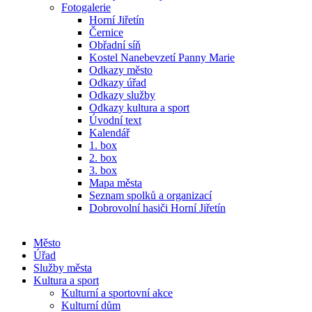
Fotogalerie
Horní Jiřetín
Černice
Obřadní síň
Kostel Nanebevzetí Panny Marie
Odkazy město
Odkazy úřad
Odkazy služby
Odkazy kultura a sport
Úvodní text
Kalendář
1. box
2. box
3. box
Mapa města
Seznam spolků a organizací
Dobrovolní hasiči Horní Jiřetín
Město
Úřad
Služby města
Kultura a sport
Kulturní a sportovní akce
Kulturní dům