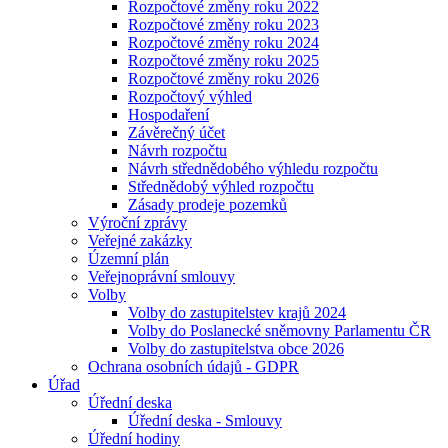
Rozpočtové změny roku 2022
Rozpočtové změny roku 2023
Rozpočtové změny roku 2024
Rozpočtové změny roku 2025
Rozpočtové změny roku 2026
Rozpočtový výhled
Hospodaření
Závěrečný účet
Návrh rozpočtu
Návrh střednědobého výhledu rozpočtu
Střednědobý výhled rozpočtu
Zásady prodeje pozemků
Výroční zprávy
Veřejné zakázky
Územní plán
Veřejnoprávní smlouvy
Volby
Volby do zastupitelstev krajů 2024
Volby do Poslanecké sněmovny Parlamentu ČR
Volby do zastupitelstva obce 2026
Ochrana osobních údajů - GDPR
Úřad
Úřední deska
Úřední deska - Smlouvy
Úřední hodiny