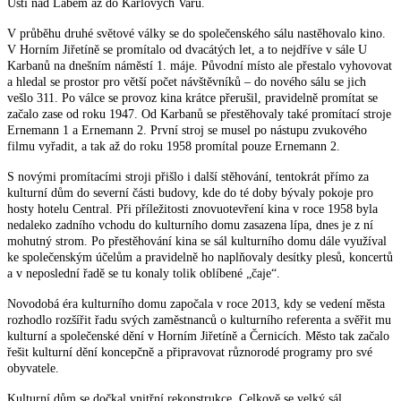
Ústí nad Labem až do Karlových Varů.
V průběhu druhé světové války se do společenského sálu nastěhovalo kino.
V Horním Jiřetíně se promítalo od dvacátých let, a to nejdříve v sále U
Karbanů na dnešním náměstí 1. máje. Původní místo ale přestalo vyhovovat
a hledal se prostor pro větší počet návštěvníků – do nového sálu se jich
vešlo 311. Po válce se provoz kina krátce přerušil, pravidelně promítat se
začalo zase od roku 1947. Od Karbanů se přestěhovaly také promítací stroje
Ernemann 1 a Ernemann 2. První stroj se musel po nástupu zvukového
filmu vyřadit, a tak až do roku 1958 promítal pouze Ernemann 2.
S novými promítacími stroji přišlo i další stěhování, tentokrát přímo za
kulturní dům do severní části budovy, kde do té doby bývaly pokoje pro
hosty hotelu Central. Při příležitosti znovuotevření kina v roce 1958 byla
nedaleko zadního vchodu do kulturního domu zasazena lípa, dnes je z ní
mohutný strom. Po přestěhování kina se sál kulturního domu dále využíval
ke společenským účelům a pravidelně ho naplňovaly desítky plesů, koncertů
a v neposlední řadě se tu konaly tolik oblíbené „čaje“.
Novodobá éra kulturního domu započala v roce 2013, kdy se vedení města
rozhodlo rozšířit řadu svých zaměstnanců o kulturního referenta a svěřit mu
kulturní a společenské dění v Horním Jiřetíně a Černicích. Město tak začalo
řešit kulturní dění koncepčně a připravovat různorodé programy pro své
obyvatele.
Kulturní dům se dočkal vnitřní rekonstrukce. Celkově se velký sál