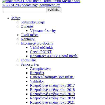
Horní Jiřetín
Město s vizí
476 734 283
podatelna@hornijiretin.cz
Město
Statistické údaje
O městě
Významné sochy
Okolí města
Kontakty
Informace pro občany
Vítání občánků
Czech POINT
Kanalizace a ČOV Horní Jiřetín
Formuláře
Samospráva
Zastupitelstvo
Rozpočet
Usnesení zastupitelstva města
Vyhlášky
Rozpočtové změny roku 2017
Rozpočtové změny roku 2018
Rozpočtové změny roku 2019
Rozpočtové změny roku 2020
Rozpočtové změny roku 2021