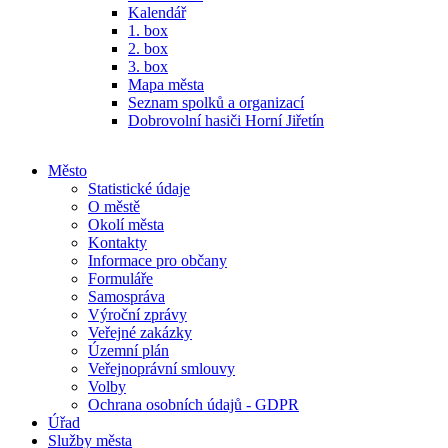
Kalendář
1. box
2. box
3. box
Mapa města
Seznam spolků a organizací
Dobrovolní hasiči Horní Jiřetín
Město
Statistické údaje
O městě
Okolí města
Kontakty
Informace pro občany
Formuláře
Samospráva
Výroční zprávy
Veřejné zakázky
Územní plán
Veřejnoprávní smlouvy
Volby
Ochrana osobních údajů - GDPR
Úřad
Služby města