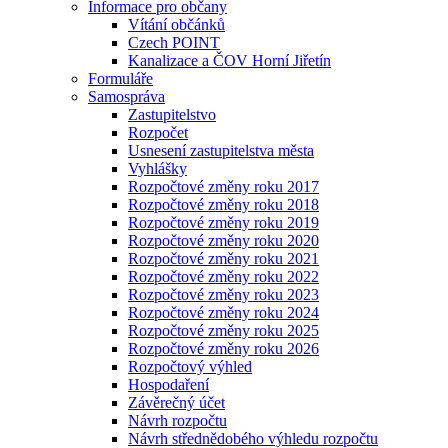
Informace pro občany
Vítání občánků
Czech POINT
Kanalizace a ČOV Horní Jiřetín
Formuláře
Samospráva
Zastupitelstvo
Rozpočet
Usnesení zastupitelstva města
Vyhlášky
Rozpočtové změny roku 2017
Rozpočtové změny roku 2018
Rozpočtové změny roku 2019
Rozpočtové změny roku 2020
Rozpočtové změny roku 2021
Rozpočtové změny roku 2022
Rozpočtové změny roku 2023
Rozpočtové změny roku 2024
Rozpočtové změny roku 2025
Rozpočtové změny roku 2026
Rozpočtový výhled
Hospodaření
Závěrečný účet
Návrh rozpočtu
Návrh střednědobého výhledu rozpočtu