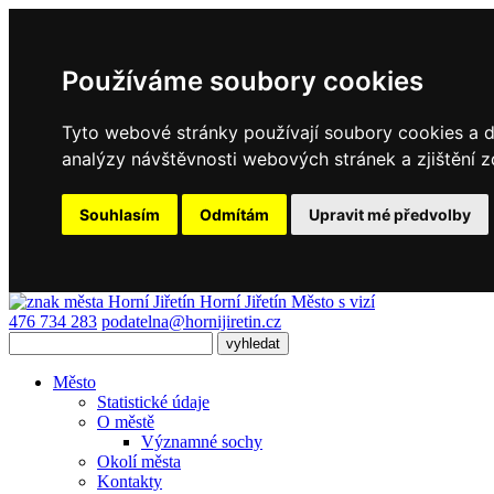
Používáme soubory cookies
Tyto webové stránky používají soubory cookies a da
analýzy návštěvnosti webových stránek a zjištění z
Souhlasím
Odmítám
Upravit mé předvolby
Horní Jiřetín
Město s vizí
476 734 283
podatelna@hornijiretin.cz
Město
Statistické údaje
O městě
Významné sochy
Okolí města
Kontakty