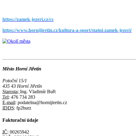
https://zamek-jezeri.cz/cs
https://www.hornijiretin.cz/kultura-a-sport/statni-zamek-jezeri/
Město Horní Jiřetín
Potoční 15/1
435 43 Horní Jiřetín
Starosta:
Ing. Vladimír Buřt
Tel:
476 734 283
E-mail:
podatelna@hornijiretin.cz
IDDS:
fp2burz
Fakturační údaje
IČ:
00265942