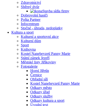
Zdravotnictví
Sběrný dvůr
Stavba sídla firmy
Dobrovolní hasiči
Pošta Partner
Infocentrum
Stočné - úhrada, nedoplatky
Kultura a sport
Kulturní a sportovní akce
Kulturní dům
Sport
Knihovna
Kostel Nanebevzetí Panny Marie
Státní zámek Jezeří
Městské listy Jiříkoviny
Fotogalerie
Horní Jiřetín
Černice
Obřadní síň
Kostel Nanebevzetí Panny Marie
Odkazy město
Odkazy úřad
Odkazy služby
Odkazy kultura a sport
Úvodní text