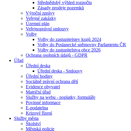
Střednědobý výhled rozpočtu
Zásady prodeje pozemků
Výroční zprávy
Veřejné zakázky
Územní plán
Veřejnoprávní smlouvy
Volby
Volby do zastupitelstev krajů 2024
Volby do Poslanecké sněmovny Parlamentu ČR
Volby do zastupitelstva obce 2026
Ochrana osobních údajů - GDPR
Úřad
Úřední deska
Úřední deska - Smlouvy
Úřední hodiny
Sociálně právní ochrana dětí
Evidence obyvatel
Matriční úřad
Služby na webu - poplatky, formuláře
Povinné informace
E-podatelna
Krizové řízení
Služby města
Školství
Městská policie