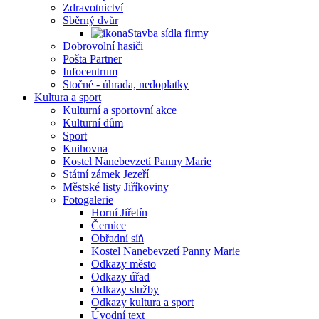
Zdravotnictví
Sběrný dvůr
Stavba sídla firmy
Dobrovolní hasiči
Pošta Partner
Infocentrum
Stočné - úhrada, nedoplatky
Kultura a sport
Kulturní a sportovní akce
Kulturní dům
Sport
Knihovna
Kostel Nanebevzetí Panny Marie
Státní zámek Jezeří
Městské listy Jiříkoviny
Fotogalerie
Horní Jiřetín
Černice
Obřadní síň
Kostel Nanebevzetí Panny Marie
Odkazy město
Odkazy úřad
Odkazy služby
Odkazy kultura a sport
Úvodní text