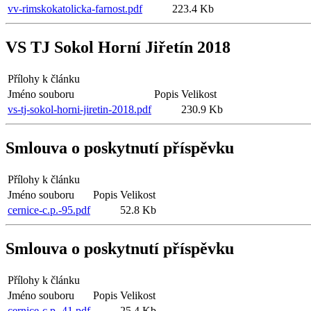
vv-rimskokatolicka-farnost.pdf
223.4 Kb
VS TJ Sokol Horní Jiřetín 2018
Přílohy k článku
Jméno souboru
Popis
Velikost
vs-tj-sokol-horni-jiretin-2018.pdf
230.9 Kb
Smlouva o poskytnutí příspěvku
Přílohy k článku
Jméno souboru
Popis
Velikost
cernice-c.p.-95.pdf
52.8 Kb
Smlouva o poskytnutí příspěvku
Přílohy k článku
Jméno souboru
Popis
Velikost
cernice-c.p.-41.pdf
25.4 Kb