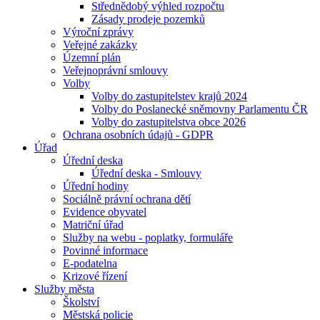
Střednědobý výhled rozpočtu
Zásady prodeje pozemků
Výroční zprávy
Veřejné zakázky
Územní plán
Veřejnoprávní smlouvy
Volby
Volby do zastupitelstev krajů 2024
Volby do Poslanecké sněmovny Parlamentu ČR
Volby do zastupitelstva obce 2026
Ochrana osobních údajů - GDPR
Úřad
Úřední deska
Úřední deska - Smlouvy
Úřední hodiny
Sociálně právní ochrana dětí
Evidence obyvatel
Matriční úřad
Služby na webu - poplatky, formuláře
Povinné informace
E-podatelna
Krizové řízení
Služby města
Školství
Městská policie