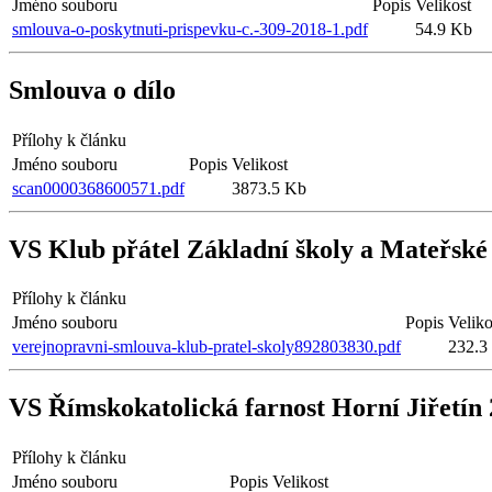
Jméno souboru
Popis
Velikost
smlouva-o-poskytnuti-prispevku-c.-309-2018-1.pdf
54.9 Kb
Smlouva o dílo
Přílohy k článku
Jméno souboru
Popis
Velikost
scan0000368600571.pdf
3873.5 Kb
VS Klub přátel Základní školy a Mateřské 
Přílohy k článku
Jméno souboru
Popis
Veliko
verejnopravni-smlouva-klub-pratel-skoly892803830.pdf
232.3
VS Římskokatolická farnost Horní Jiřetín
Přílohy k článku
Jméno souboru
Popis
Velikost