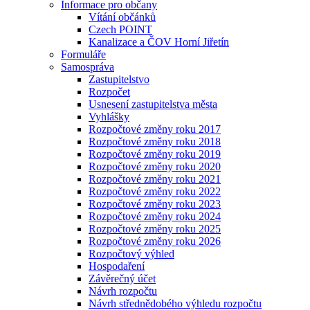
Informace pro občany
Vítání občánků
Czech POINT
Kanalizace a ČOV Horní Jiřetín
Formuláře
Samospráva
Zastupitelstvo
Rozpočet
Usnesení zastupitelstva města
Vyhlášky
Rozpočtové změny roku 2017
Rozpočtové změny roku 2018
Rozpočtové změny roku 2019
Rozpočtové změny roku 2020
Rozpočtové změny roku 2021
Rozpočtové změny roku 2022
Rozpočtové změny roku 2023
Rozpočtové změny roku 2024
Rozpočtové změny roku 2025
Rozpočtové změny roku 2026
Rozpočtový výhled
Hospodaření
Závěrečný účet
Návrh rozpočtu
Návrh střednědobého výhledu rozpočtu