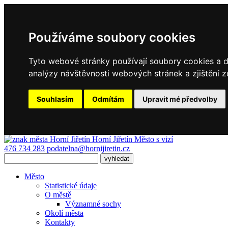
Používáme soubory cookies
Tyto webové stránky používají soubory cookies a da
analýzy návštěvnosti webových stránek a zjištění z
Souhlasím
Odmítám
Upravit mé předvolby
Horní Jiřetín
Město s vizí
476 734 283
podatelna@hornijiretin.cz
Město
Statistické údaje
O městě
Významné sochy
Okolí města
Kontakty