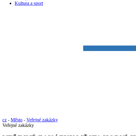
Kultura a sport
cz
-
Město
-
Veřejné zakázky
Veřejné zakázky