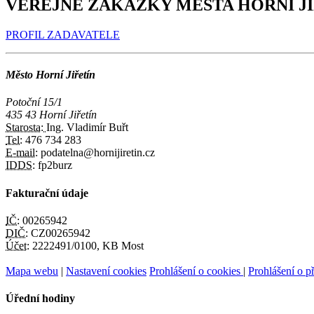
VEŘEJNÉ ZAKÁZKY MĚSTA HORNÍ J
PROFIL ZADAVATELE
Město Horní Jiřetín
Potoční 15/1
435 43 Horní Jiřetín
Starosta:
Ing. Vladimír Buřt
Tel:
476 734 283
E-mail:
podatelna@hornijiretin.cz
IDDS:
fp2burz
Fakturační údaje
IČ:
00265942
DIČ:
CZ00265942
Účet:
2222491/0100, KB Most
Mapa webu
|
Nastavení cookies
Prohlášení o cookies
|
Prohlášení o př
Úřední hodiny