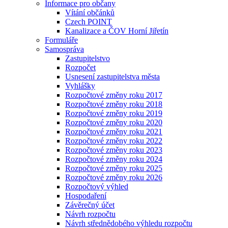
Informace pro občany
Vítání občánků
Czech POINT
Kanalizace a ČOV Horní Jiřetín
Formuláře
Samospráva
Zastupitelstvo
Rozpočet
Usnesení zastupitelstva města
Vyhlášky
Rozpočtové změny roku 2017
Rozpočtové změny roku 2018
Rozpočtové změny roku 2019
Rozpočtové změny roku 2020
Rozpočtové změny roku 2021
Rozpočtové změny roku 2022
Rozpočtové změny roku 2023
Rozpočtové změny roku 2024
Rozpočtové změny roku 2025
Rozpočtové změny roku 2026
Rozpočtový výhled
Hospodaření
Závěrečný účet
Návrh rozpočtu
Návrh střednědobého výhledu rozpočtu