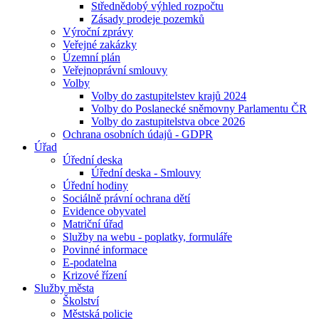
Střednědobý výhled rozpočtu
Zásady prodeje pozemků
Výroční zprávy
Veřejné zakázky
Územní plán
Veřejnoprávní smlouvy
Volby
Volby do zastupitelstev krajů 2024
Volby do Poslanecké sněmovny Parlamentu ČR
Volby do zastupitelstva obce 2026
Ochrana osobních údajů - GDPR
Úřad
Úřední deska
Úřední deska - Smlouvy
Úřední hodiny
Sociálně právní ochrana dětí
Evidence obyvatel
Matriční úřad
Služby na webu - poplatky, formuláře
Povinné informace
E-podatelna
Krizové řízení
Služby města
Školství
Městská policie