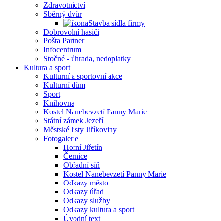
Zdravotnictví
Sběrný dvůr
Stavba sídla firmy
Dobrovolní hasiči
Pošta Partner
Infocentrum
Stočné - úhrada, nedoplatky
Kultura a sport
Kulturní a sportovní akce
Kulturní dům
Sport
Knihovna
Kostel Nanebevzetí Panny Marie
Státní zámek Jezeří
Městské listy Jiříkoviny
Fotogalerie
Horní Jiřetín
Černice
Obřadní síň
Kostel Nanebevzetí Panny Marie
Odkazy město
Odkazy úřad
Odkazy služby
Odkazy kultura a sport
Úvodní text