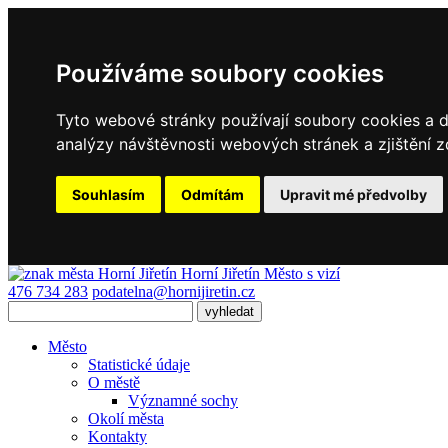
Používáme soubory cookies
Tyto webové stránky používají soubory cookies a da
analýzy návštěvnosti webových stránek a zjištění z
Souhlasím
Odmítám
Upravit mé předvolby
Horní Jiřetín
Město s vizí
476 734 283
podatelna@hornijiretin.cz
Město
Statistické údaje
O městě
Významné sochy
Okolí města
Kontakty