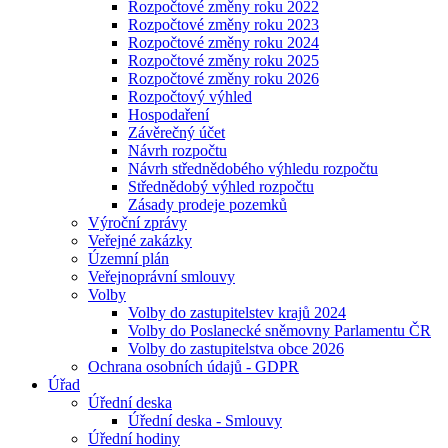
Rozpočtové změny roku 2022
Rozpočtové změny roku 2023
Rozpočtové změny roku 2024
Rozpočtové změny roku 2025
Rozpočtové změny roku 2026
Rozpočtový výhled
Hospodaření
Závěrečný účet
Návrh rozpočtu
Návrh střednědobého výhledu rozpočtu
Střednědobý výhled rozpočtu
Zásady prodeje pozemků
Výroční zprávy
Veřejné zakázky
Územní plán
Veřejnoprávní smlouvy
Volby
Volby do zastupitelstev krajů 2024
Volby do Poslanecké sněmovny Parlamentu ČR
Volby do zastupitelstva obce 2026
Ochrana osobních údajů - GDPR
Úřad
Úřední deska
Úřední deska - Smlouvy
Úřední hodiny