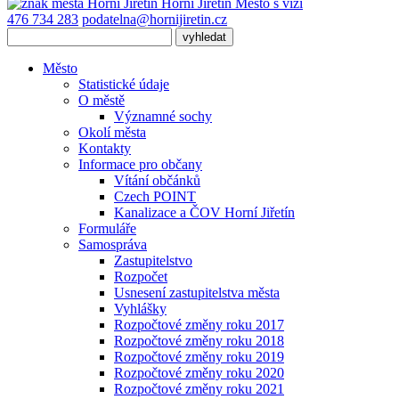
Horní Jiřetín
Město s vizí
476 734 283
podatelna@hornijiretin.cz
Město
Statistické údaje
O městě
Významné sochy
Okolí města
Kontakty
Informace pro občany
Vítání občánků
Czech POINT
Kanalizace a ČOV Horní Jiřetín
Formuláře
Samospráva
Zastupitelstvo
Rozpočet
Usnesení zastupitelstva města
Vyhlášky
Rozpočtové změny roku 2017
Rozpočtové změny roku 2018
Rozpočtové změny roku 2019
Rozpočtové změny roku 2020
Rozpočtové změny roku 2021