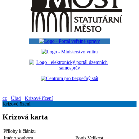
cz
-
Úřad
-
Krizové řízení
Krizové řízení
Krizová karta
Přílohy k článku
Jméno souboru
Popis
Velikost