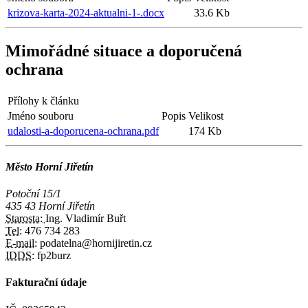
krizova-karta-2024-aktualni-1-.docx
33.6 Kb
Mimořádné situace a doporučená
ochrana
Přílohy k článku
Jméno souboru
Popis
Velikost
udalosti-a-doporucena-ochrana.pdf
174 Kb
Město Horní Jiřetín
Potoční 15/1
435 43 Horní Jiřetín
Starosta:
Ing. Vladimír Buřt
Tel:
476 734 283
E-mail:
podatelna@hornijiretin.cz
IDDS:
fp2burz
Fakturační údaje