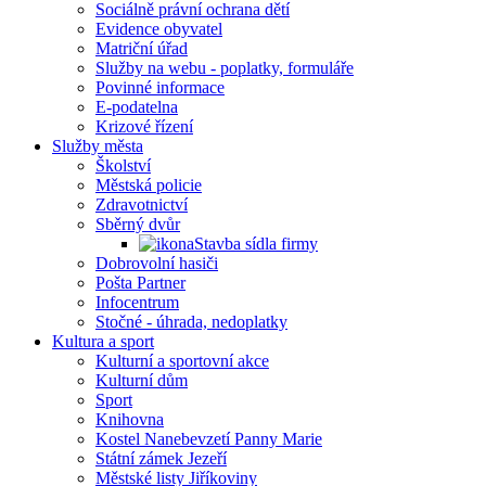
Sociálně právní ochrana dětí
Evidence obyvatel
Matriční úřad
Služby na webu - poplatky, formuláře
Povinné informace
E-podatelna
Krizové řízení
Služby města
Školství
Městská policie
Zdravotnictví
Sběrný dvůr
Stavba sídla firmy
Dobrovolní hasiči
Pošta Partner
Infocentrum
Stočné - úhrada, nedoplatky
Kultura a sport
Kulturní a sportovní akce
Kulturní dům
Sport
Knihovna
Kostel Nanebevzetí Panny Marie
Státní zámek Jezeří
Městské listy Jiříkoviny