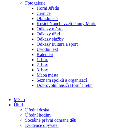
Fotogalerie
Horní Jiřetín
Černice
Obřadní síň
Kostel Nanebevzetí Panny Marie
Odkazy město
Odkazy úřad
Odkazy služby
Odkazy kultura a sport
Úvodní text
Kalendář
1. box
2. box
3. box
Mapa města
Seznam spolků a organizací
Dobrovolní hasiči Horní Jiřetín
Město
Úřad
Úřední deska
Úřední hodiny
Sociálně právní ochrana dětí
Evidence obyvatel