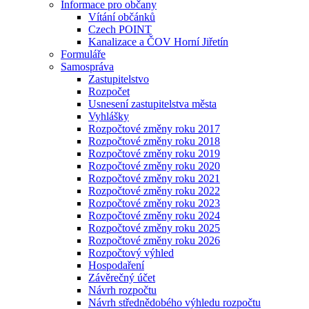
Informace pro občany
Vítání občánků
Czech POINT
Kanalizace a ČOV Horní Jiřetín
Formuláře
Samospráva
Zastupitelstvo
Rozpočet
Usnesení zastupitelstva města
Vyhlášky
Rozpočtové změny roku 2017
Rozpočtové změny roku 2018
Rozpočtové změny roku 2019
Rozpočtové změny roku 2020
Rozpočtové změny roku 2021
Rozpočtové změny roku 2022
Rozpočtové změny roku 2023
Rozpočtové změny roku 2024
Rozpočtové změny roku 2025
Rozpočtové změny roku 2026
Rozpočtový výhled
Hospodaření
Závěrečný účet
Návrh rozpočtu
Návrh střednědobého výhledu rozpočtu