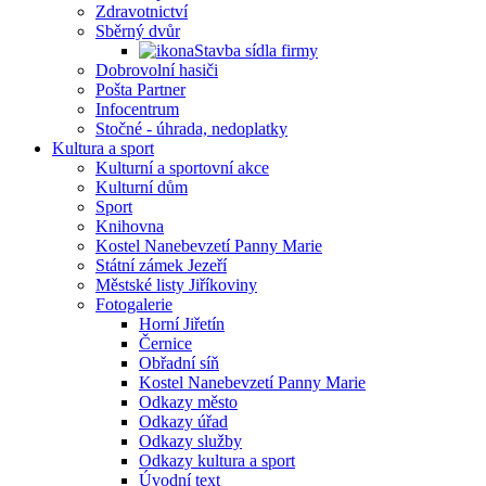
Zdravotnictví
Sběrný dvůr
Stavba sídla firmy
Dobrovolní hasiči
Pošta Partner
Infocentrum
Stočné - úhrada, nedoplatky
Kultura a sport
Kulturní a sportovní akce
Kulturní dům
Sport
Knihovna
Kostel Nanebevzetí Panny Marie
Státní zámek Jezeří
Městské listy Jiříkoviny
Fotogalerie
Horní Jiřetín
Černice
Obřadní síň
Kostel Nanebevzetí Panny Marie
Odkazy město
Odkazy úřad
Odkazy služby
Odkazy kultura a sport
Úvodní text