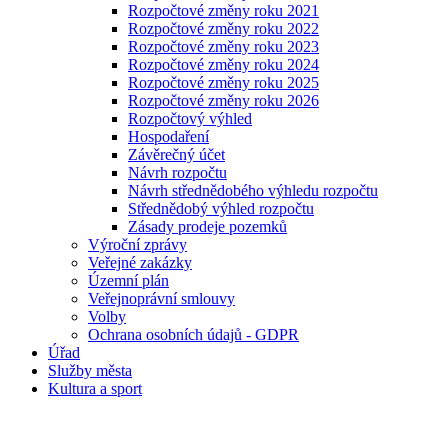
Rozpočtové změny roku 2021
Rozpočtové změny roku 2022
Rozpočtové změny roku 2023
Rozpočtové změny roku 2024
Rozpočtové změny roku 2025
Rozpočtové změny roku 2026
Rozpočtový výhled
Hospodaření
Závěrečný účet
Návrh rozpočtu
Návrh střednědobého výhledu rozpočtu
Střednědobý výhled rozpočtu
Zásady prodeje pozemků
Výroční zprávy
Veřejné zakázky
Územní plán
Veřejnoprávní smlouvy
Volby
Ochrana osobních údajů - GDPR
Úřad
Služby města
Kultura a sport