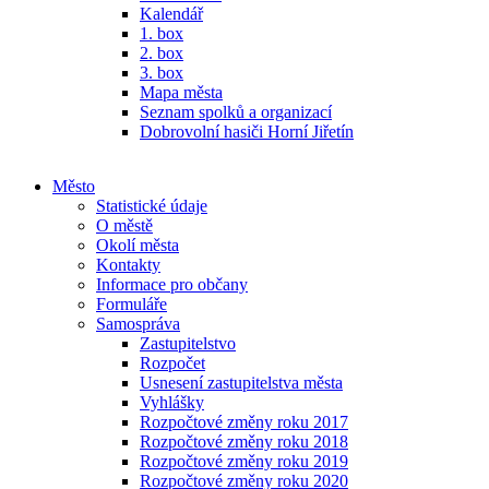
Kalendář
1. box
2. box
3. box
Mapa města
Seznam spolků a organizací
Dobrovolní hasiči Horní Jiřetín
Město
Statistické údaje
O městě
Okolí města
Kontakty
Informace pro občany
Formuláře
Samospráva
Zastupitelstvo
Rozpočet
Usnesení zastupitelstva města
Vyhlášky
Rozpočtové změny roku 2017
Rozpočtové změny roku 2018
Rozpočtové změny roku 2019
Rozpočtové změny roku 2020