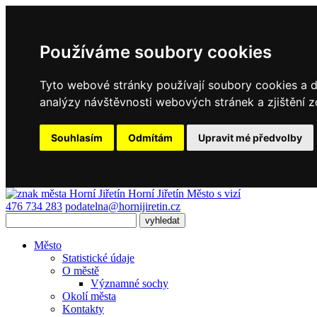
Používáme soubory cookies
Tyto webové stránky používají soubory cookies a da
analýzy návštěvnosti webových stránek a zjištění z
Souhlasím
Odmítám
Upravit mé předvolby
Horní Jiřetín
Město s vizí
476 734 283
podatelna@hornijiretin.cz
Město
Statistické údaje
O městě
Významné sochy
Okolí města
Kontakty