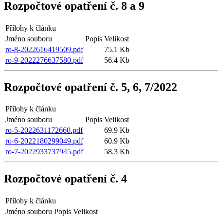
Rozpočtové opatření č. 8 a 9
Přílohy k článku
Jméno souboru
Popis
Velikost
ro-8-2022616419509.pdf
75.1 Kb
ro-9-2022276637580.pdf
56.4 Kb
Rozpočtové opatření č. 5, 6, 7/2022
Přílohy k článku
Jméno souboru
Popis
Velikost
ro-5-2022631172660.pdf
69.9 Kb
ro-6-2022180299049.pdf
60.9 Kb
ro-7-2022933737945.pdf
58.3 Kb
Rozpočtové opatření č. 4
Přílohy k článku
Jméno souboru
Popis
Velikost