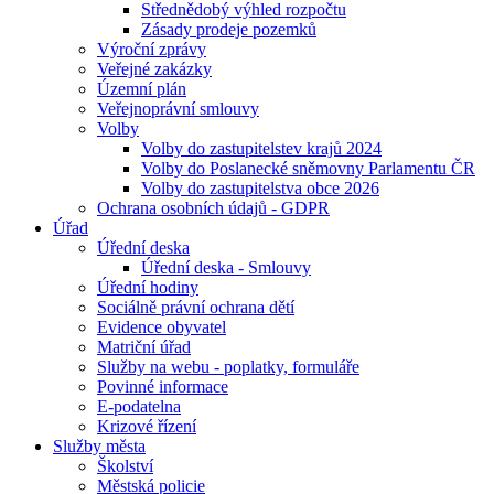
Střednědobý výhled rozpočtu
Zásady prodeje pozemků
Výroční zprávy
Veřejné zakázky
Územní plán
Veřejnoprávní smlouvy
Volby
Volby do zastupitelstev krajů 2024
Volby do Poslanecké sněmovny Parlamentu ČR
Volby do zastupitelstva obce 2026
Ochrana osobních údajů - GDPR
Úřad
Úřední deska
Úřední deska - Smlouvy
Úřední hodiny
Sociálně právní ochrana dětí
Evidence obyvatel
Matriční úřad
Služby na webu - poplatky, formuláře
Povinné informace
E-podatelna
Krizové řízení
Služby města
Školství
Městská policie