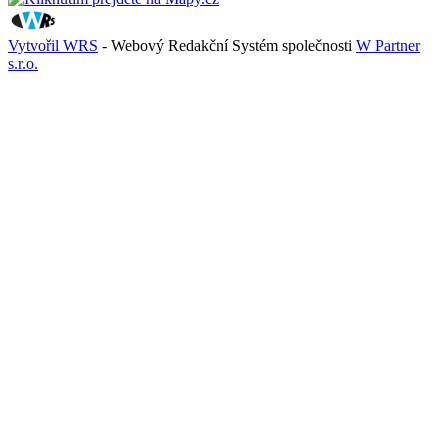
Vytvořil WRS
- Webový Redakční Systém společnosti
W Partner
s.r.o.