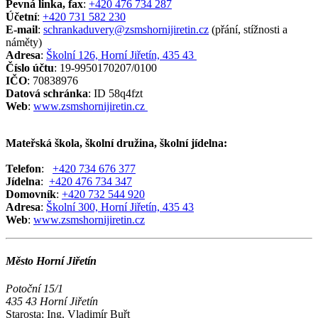
Pevná linka, fax
:
+420 476 734 287
Účetní
:
+420 731 582 230
E-mail
:
schrankaduvery@zsmshornijiretin.cz
(přání, stížnosti a
náměty)
Adresa
:
Školní 126, Horní Jiřetín, 435 43
Číslo účtu
: 19-9950170207/0100
IČO
: 70838976
Datová schránka
: ID 58q4fzt
Web
:
www.zsmshornijiretin.cz
Mateřská škola, školní družina, školní jídelna:
Telefon
:
+420 734 676 377
Jídelna
:
+420 476 734 347
Domovník
:
+420 732 544 920
Adresa
:
Školní 300, Horní Jiřetín, 435 43
Web
:
www.zsmshornijiretin.cz
Město Horní Jiřetín
Potoční 15/1
435 43 Horní Jiřetín
Starosta:
Ing. Vladimír Buřt