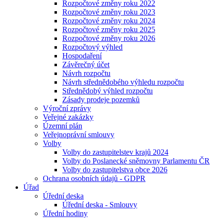
Rozpočtové změny roku 2022
Rozpočtové změny roku 2023
Rozpočtové změny roku 2024
Rozpočtové změny roku 2025
Rozpočtové změny roku 2026
Rozpočtový výhled
Hospodaření
Závěrečný účet
Návrh rozpočtu
Návrh střednědobého výhledu rozpočtu
Střednědobý výhled rozpočtu
Zásady prodeje pozemků
Výroční zprávy
Veřejné zakázky
Územní plán
Veřejnoprávní smlouvy
Volby
Volby do zastupitelstev krajů 2024
Volby do Poslanecké sněmovny Parlamentu ČR
Volby do zastupitelstva obce 2026
Ochrana osobních údajů - GDPR
Úřad
Úřední deska
Úřední deska - Smlouvy
Úřední hodiny