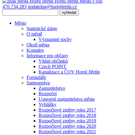
Horní Jiřetín
Město s vizí
476 734 283
podatelna@hornijiretin.cz
Město
Statistické údaje
O městě
Významné sochy
Okolí města
Kontakty
Informace pro občany
Vítání občánků
Czech POINT
Kanalizace a ČOV Horní Jiřetín
Formuláře
Samospráva
Zastupitelstvo
Rozpočet
Usnesení zastupitelstva města
Vyhlášky
Rozpočtové změny roku 2017
Rozpočtové změny roku 2018
Rozpočtové změny roku 2019
Rozpočtové změny roku 2020
Rozpočtové změny roku 2021