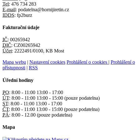
Tel:
476 734 283
E-mail:
podatelna@hornijiretin.cz
IDDS:
fp2burz
Fakturační údaje
IČ:
00265942
DIČ:
CZ00265942
Účet:
2222491/0100, KB Most
Mapa webu
|
Nastavení cookies
Prohlášení o cookies
|
Prohlášení o
přístupnosti
|
RSS
Úřední hodiny
PO:
8:00 - 11:00 13:00 - 17:00
ÚT:
8:00 - 11:00 13:00 - 15:00 (pouze podatelna)
ST:
8:00 - 11:00 13:00 - 17:00
ČT:
8:00 - 11:00 13:00 - 15:00 (pouze podatelna)
PÁ:
8:00 - 12.00 (pouze podatelna)
Mapa