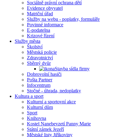
Sociálně právní ochrana dětí
Evidence obyvatel
Matriční úřad
Služby na webu - poplatky, formuláře
Povinné informace
E-podatelna
Krizové řízení
Služby města
Školství
Městská policie
Zdravotnictví
Sběrný dvůr
Stavba sídla firmy
Dobrovolní hasiči
Pošta Partner
Infocentrum
Stočné - úhrada, nedoplatky
Kultura a sport
Kulturní a sportovní akce
Kulturní dům
Sport
Knihovna
Kostel Nanebevzetí Panny Marie
Státní zámek Jezeří
Městské listy Jiříkoviny