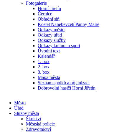
Fotogalerie
Horní Jiřetín
Černice
Obřadní síň
Kostel Nanebevzetí Panny Marie
Odkazy město
Odkazy úřad
Odkazy služby
Odkazy kultura a sport
Úvodní text
Kalendář
1. box
2. box
3. box
Mapa města
Seznam spolků a organizací
Dobrovolní hasiči Horní Jiřetín
Město
Úřad
Služby města
Školství
Městská policie
Zdravotnictví