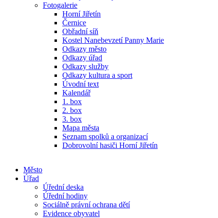
Fotogalerie
Horní Jiřetín
Černice
Obřadní síň
Kostel Nanebevzetí Panny Marie
Odkazy město
Odkazy úřad
Odkazy služby
Odkazy kultura a sport
Úvodní text
Kalendář
1. box
2. box
3. box
Mapa města
Seznam spolků a organizací
Dobrovolní hasiči Horní Jiřetín
Město
Úřad
Úřední deska
Úřední hodiny
Sociálně právní ochrana dětí
Evidence obyvatel