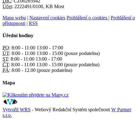
DIČ:
CZ00265942
Účet:
2222491/0100, KB Most
Mapa webu
|
Nastavení cookies
Prohlášení o cookies
|
Prohlášení o
přístupnosti
|
RSS
Úřední hodiny
PO:
8:00 - 11:00 13:00 - 17:00
ÚT:
8:00 - 11:00 13:00 - 15:00 (pouze podatelna)
ST:
8:00 - 11:00 13:00 - 17:00
ČT:
8:00 - 11:00 13:00 - 15:00 (pouze podatelna)
PÁ:
8:00 - 12.00 (pouze podatelna)
Mapa
Vytvořil WRS
- Webový Redakční Systém společnosti
W Partner
s.r.o.