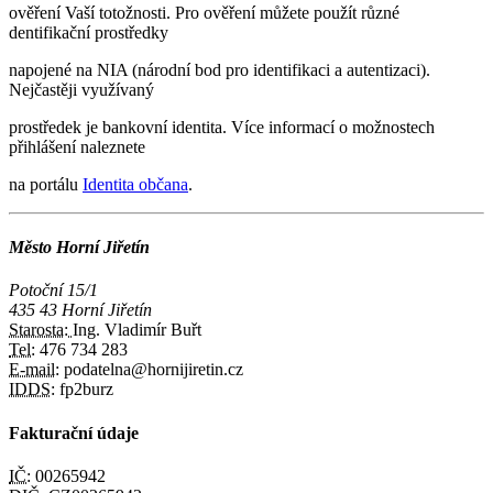
ověření Vaší totožnosti. Pro ověření můžete použít různé
dentifikační prostředky
napojené na NIA (národní bod pro identifikaci a autentizaci).
Nejčastěji využívaný
prostředek je bankovní identita. Více informací o možnostech
přihlášení naleznete
na portálu
Identita občana
.
Město Horní Jiřetín
Potoční 15/1
435 43 Horní Jiřetín
Starosta:
Ing. Vladimír Buřt
Tel:
476 734 283
E-mail:
podatelna@hornijiretin.cz
IDDS:
fp2burz
Fakturační údaje
IČ:
00265942