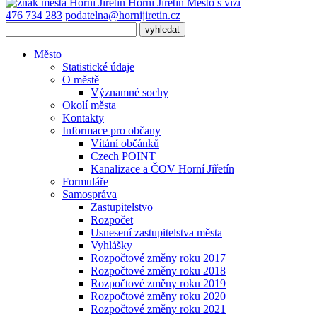
Horní Jiřetín
Město s vizí
476 734 283
podatelna@hornijiretin.cz
Město
Statistické údaje
O městě
Významné sochy
Okolí města
Kontakty
Informace pro občany
Vítání občánků
Czech POINT
Kanalizace a ČOV Horní Jiřetín
Formuláře
Samospráva
Zastupitelstvo
Rozpočet
Usnesení zastupitelstva města
Vyhlášky
Rozpočtové změny roku 2017
Rozpočtové změny roku 2018
Rozpočtové změny roku 2019
Rozpočtové změny roku 2020
Rozpočtové změny roku 2021