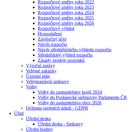
Rozpočtové změny roku 2022
Rozpočtové změny roku 2023
Rozpočtové změny roku 2024
Rozpočtové změny roku 2025
Rozpočtové změny roku 2026
Rozpočtový výhled
Hospodaření
Závěrečný účet
Návrh rozpočtu
Návrh střednědobého výhledu rozpočtu
Střednědobý výhled rozpočtu
Zásady prodeje pozemků
Výroční zprávy
Veřejné zakázky
Územní plán
Veřejnoprávní smlouvy
Volby
Volby do zastupitelstev krajů 2024
Volby do Poslanecké sněmovny Parlamentu ČR
Volby do zastupitelstva obce 2026
Ochrana osobních údajů - GDPR
Úřad
Úřední deska
Úřední deska - Smlouvy
Úřední hodiny