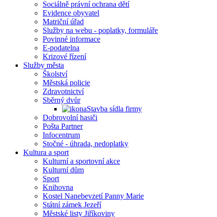
Sociálně právní ochrana dětí
Evidence obyvatel
Matriční úřad
Služby na webu - poplatky, formuláře
Povinné informace
E-podatelna
Krizové řízení
Služby města
Školství
Městská policie
Zdravotnictví
Sběrný dvůr
Stavba sídla firmy
Dobrovolní hasiči
Pošta Partner
Infocentrum
Stočné - úhrada, nedoplatky
Kultura a sport
Kulturní a sportovní akce
Kulturní dům
Sport
Knihovna
Kostel Nanebevzetí Panny Marie
Státní zámek Jezeří
Městské listy Jiříkoviny