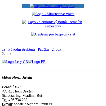
cz
-
Původní struktura
-
Patička
-
2. box
2. box
Město Horní Jiřetín
Potoční 15/1
435 43 Horní Jiřetín
Starosta:
Ing. Vladimír Buřt
Tel:
476 734 283
E-mail:
podatelna@hornijiretin.cz