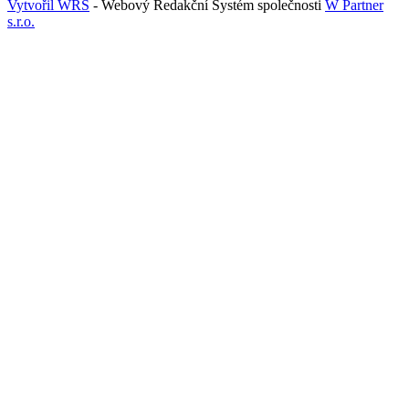
Vytvořil WRS
- Webový Redakční Systém společnosti
W Partner
s.r.o.