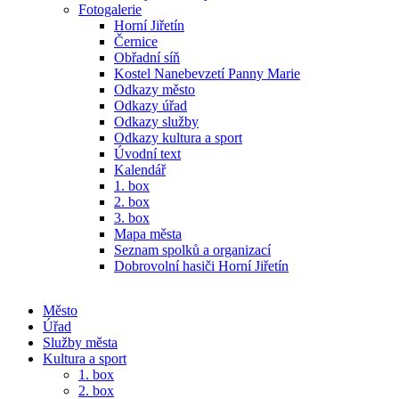
Fotogalerie
Horní Jiřetín
Černice
Obřadní síň
Kostel Nanebevzetí Panny Marie
Odkazy město
Odkazy úřad
Odkazy služby
Odkazy kultura a sport
Úvodní text
Kalendář
1. box
2. box
3. box
Mapa města
Seznam spolků a organizací
Dobrovolní hasiči Horní Jiřetín
Město
Úřad
Služby města
Kultura a sport
1. box
2. box