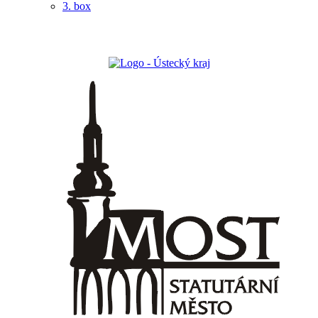
3. box