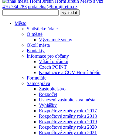
Horní Jiřetín
Město s vizí
476 734 283
podatelna@hornijiretin.cz
Město
Statistické údaje
O městě
Významné sochy
Okolí města
Kontakty
Informace pro občany
Vítání občánků
Czech POINT
Kanalizace a ČOV Horní Jiřetín
Formuláře
Samospráva
Zastupitelstvo
Rozpočet
Usnesení zastupitelstva města
Vyhlášky
Rozpočtové změny roku 2017
Rozpočtové změny roku 2018
Rozpočtové změny roku 2019
Rozpočtové změny roku 2020
Rozpočtové změny roku 2021