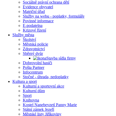
Sociálně právní ochrana dětí
Evidence obyvatel
Matriční úřad
Služby na webu - poplatky, formuláře
Povinné informace
E-podatelna
Krizové řízení
Služby města
Školství
Městská policie
Zdravotnictví
Sběrný dvůr
Stavba sídla firmy
Dobrovolní hasiči
Pošta Partner
Infocentrum
Stočné - úhrada, nedoplatky
Kultura a sport
Kulturní a sportovní akce
Kulturní dům
Sport
Knihovna
Kostel Nanebevzetí Panny Marie
Státní zámek Jezeří
Městské listy Jiříkoviny