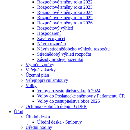
Rozpočtové změny roku 2022
Rozpočtové změny roku 2023
Rozpočtové změny roku 2024
Rozpočtové změny roku 2025
Rozpočtové změny roku 2026
Rozpočtový výhled
Hospodaření
Závěrečný účet
Návrh rozpočtu
Návrh střednědobého výhledu rozpočtu
Střednědobý výhled rozpočtu
Zásady prodeje pozemků
Výroční zprávy
Veřejné zakázky
Územní plán
Veřejnoprávní smlouvy
Volby
Volby do zastupitelstev krajů 2024
Volby do Poslanecké sněmovny Parlamentu ČR
Volby do zastupitelstva obce 2026
Ochrana osobních údajů - GDPR
Úřad
Úřední deska
Úřední deska - Smlouvy
Úřední hodiny