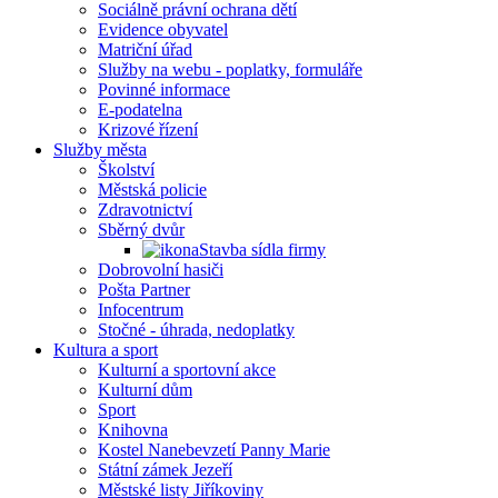
Sociálně právní ochrana dětí
Evidence obyvatel
Matriční úřad
Služby na webu - poplatky, formuláře
Povinné informace
E-podatelna
Krizové řízení
Služby města
Školství
Městská policie
Zdravotnictví
Sběrný dvůr
Stavba sídla firmy
Dobrovolní hasiči
Pošta Partner
Infocentrum
Stočné - úhrada, nedoplatky
Kultura a sport
Kulturní a sportovní akce
Kulturní dům
Sport
Knihovna
Kostel Nanebevzetí Panny Marie
Státní zámek Jezeří
Městské listy Jiříkoviny