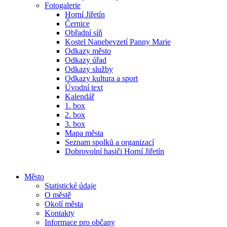
Fotogalerie
Horní Jiřetín
Černice
Obřadní síň
Kostel Nanebevzetí Panny Marie
Odkazy město
Odkazy úřad
Odkazy služby
Odkazy kultura a sport
Úvodní text
Kalendář
1. box
2. box
3. box
Mapa města
Seznam spolků a organizací
Dobrovolní hasiči Horní Jiřetín
Město
Statistické údaje
O městě
Okolí města
Kontakty
Informace pro občany