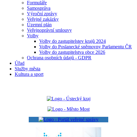
Formuláře
Samospráva
Výroční zprávy
Veřejné zakázky
Územní plán
Veřejnoprávní smlouvy
Volby
Volby do zastupitelstev krajů 2024
Volby do Poslanecké sněmovny Parlamentu ČR
Volby do zastupitelstva obce 2026
Ochrana osobních údajů - GDPR
Úřad
Služby města
Kultura a sport