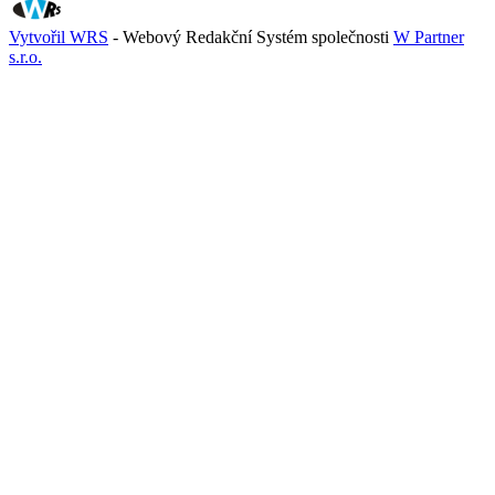
Vytvořil WRS
- Webový Redakční Systém společnosti
W Partner
s.r.o.