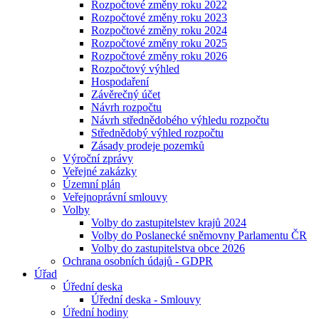
Rozpočtové změny roku 2022
Rozpočtové změny roku 2023
Rozpočtové změny roku 2024
Rozpočtové změny roku 2025
Rozpočtové změny roku 2026
Rozpočtový výhled
Hospodaření
Závěrečný účet
Návrh rozpočtu
Návrh střednědobého výhledu rozpočtu
Střednědobý výhled rozpočtu
Zásady prodeje pozemků
Výroční zprávy
Veřejné zakázky
Územní plán
Veřejnoprávní smlouvy
Volby
Volby do zastupitelstev krajů 2024
Volby do Poslanecké sněmovny Parlamentu ČR
Volby do zastupitelstva obce 2026
Ochrana osobních údajů - GDPR
Úřad
Úřední deska
Úřední deska - Smlouvy
Úřední hodiny