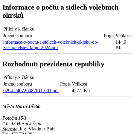
Informace o počtu a sídlech volebních
okrsků
Přílohy k článku
Jméno souboru
Popis
Velikost
informace-o-poctu-a-sidlech-volebnich-okrsku-do-
144.9
zastupitelstev-kraju-2024.pdf
Kb
Rozhodnutí prezidenta republiky
Přílohy k článku
Jméno souboru
Popis
Velikost
0294-240726082611-001.pdf
427.5 Kb
Město Horní Jiřetín
Potoční 15/1
435 43 Horní Jiřetín
Starosta:
Ing. Vladimír Buřt