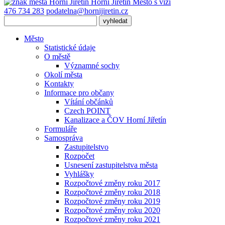
Horní Jiřetín
Město s vizí
476 734 283
podatelna@hornijiretin.cz
Město
Statistické údaje
O městě
Významné sochy
Okolí města
Kontakty
Informace pro občany
Vítání občánků
Czech POINT
Kanalizace a ČOV Horní Jiřetín
Formuláře
Samospráva
Zastupitelstvo
Rozpočet
Usnesení zastupitelstva města
Vyhlášky
Rozpočtové změny roku 2017
Rozpočtové změny roku 2018
Rozpočtové změny roku 2019
Rozpočtové změny roku 2020
Rozpočtové změny roku 2021