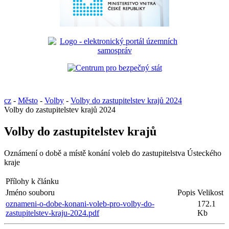
cz
-
Město
-
Volby
-
Volby do zastupitelstev krajů 2024
Volby do zastupitelstev krajů 2024
Volby do zastupitelstev krajů
Oznámení o době a místě konání voleb do zastupitelstva Ústeckého
kraje
Přílohy k článku
Jméno souboru
Popis
Velikost
oznameni-o-dobe-konani-voleb-pro-volby-do-
172.1
zastupitelstev-kraju-2024.pdf
Kb