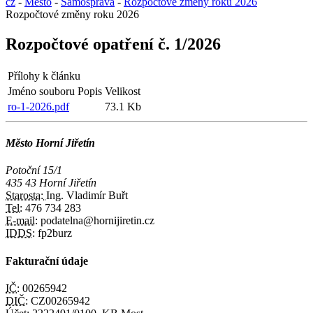
cz
-
Město
-
Samospráva
-
Rozpočtové změny roku 2026
Rozpočtové změny roku 2026
Rozpočtové opatření č. 1/2026
Přílohy k článku
Jméno souboru
Popis
Velikost
ro-1-2026.pdf
73.1 Kb
Město Horní Jiřetín
Potoční 15/1
435 43 Horní Jiřetín
Starosta:
Ing. Vladimír Buřt
Tel:
476 734 283
E-mail:
podatelna@hornijiretin.cz
IDDS:
fp2burz
Fakturační údaje
IČ:
00265942
DIČ:
CZ00265942