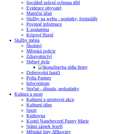
Sociálně právní ochrana dětí
Evidence obyvatel
Matriční úřad
Služby na webu - poplatky, formuláře
Povinné informace
E-podatelna
Krizové řízení
Služby města
Školství
Městská policie
Zdravotnictví
Sběrný dvůr
Stavba sídla firmy
Dobrovolní hasiči
Pošta Partner
Infocentrum
Stočné - úhrada, nedoplatky
Kultura a sport
Kulturní a sportovní akce
Kulturní dům
Sport
Knihovna
Kostel Nanebevzetí Panny Marie
Státní zámek Jezeří
Městské listy Jiříkoviny