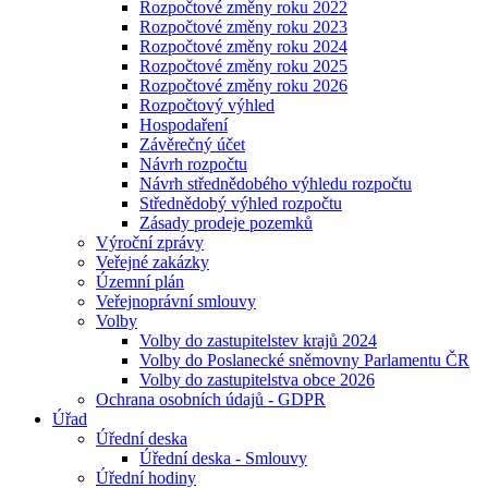
Rozpočtové změny roku 2022
Rozpočtové změny roku 2023
Rozpočtové změny roku 2024
Rozpočtové změny roku 2025
Rozpočtové změny roku 2026
Rozpočtový výhled
Hospodaření
Závěrečný účet
Návrh rozpočtu
Návrh střednědobého výhledu rozpočtu
Střednědobý výhled rozpočtu
Zásady prodeje pozemků
Výroční zprávy
Veřejné zakázky
Územní plán
Veřejnoprávní smlouvy
Volby
Volby do zastupitelstev krajů 2024
Volby do Poslanecké sněmovny Parlamentu ČR
Volby do zastupitelstva obce 2026
Ochrana osobních údajů - GDPR
Úřad
Úřední deska
Úřední deska - Smlouvy
Úřední hodiny