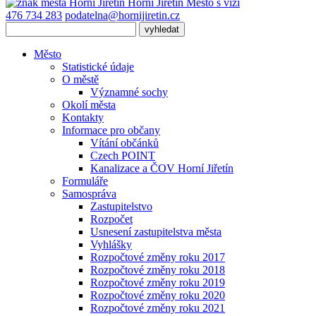
Horní Jiřetín
Město s vizí
476 734 283
podatelna@hornijiretin.cz
Město
Statistické údaje
O městě
Významné sochy
Okolí města
Kontakty
Informace pro občany
Vítání občánků
Czech POINT
Kanalizace a ČOV Horní Jiřetín
Formuláře
Samospráva
Zastupitelstvo
Rozpočet
Usnesení zastupitelstva města
Vyhlášky
Rozpočtové změny roku 2017
Rozpočtové změny roku 2018
Rozpočtové změny roku 2019
Rozpočtové změny roku 2020
Rozpočtové změny roku 2021