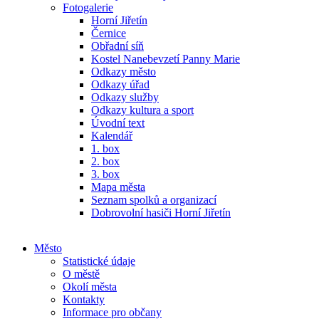
Fotogalerie
Horní Jiřetín
Černice
Obřadní síň
Kostel Nanebevzetí Panny Marie
Odkazy město
Odkazy úřad
Odkazy služby
Odkazy kultura a sport
Úvodní text
Kalendář
1. box
2. box
3. box
Mapa města
Seznam spolků a organizací
Dobrovolní hasiči Horní Jiřetín
Město
Statistické údaje
O městě
Okolí města
Kontakty
Informace pro občany