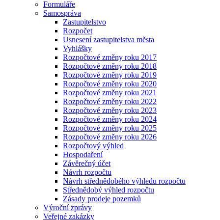
Formuláře
Samospráva
Zastupitelstvo
Rozpočet
Usnesení zastupitelstva města
Vyhlášky
Rozpočtové změny roku 2017
Rozpočtové změny roku 2018
Rozpočtové změny roku 2019
Rozpočtové změny roku 2020
Rozpočtové změny roku 2021
Rozpočtové změny roku 2022
Rozpočtové změny roku 2023
Rozpočtové změny roku 2024
Rozpočtové změny roku 2025
Rozpočtové změny roku 2026
Rozpočtový výhled
Hospodaření
Závěrečný účet
Návrh rozpočtu
Návrh střednědobého výhledu rozpočtu
Střednědobý výhled rozpočtu
Zásady prodeje pozemků
Výroční zprávy
Veřejné zakázky