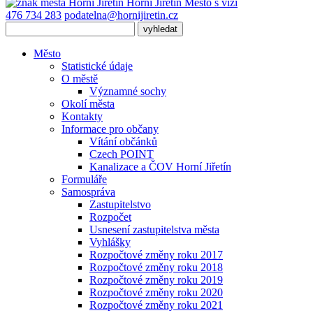
Horní Jiřetín
Město s vizí
476 734 283
podatelna@hornijiretin.cz
Město
Statistické údaje
O městě
Významné sochy
Okolí města
Kontakty
Informace pro občany
Vítání občánků
Czech POINT
Kanalizace a ČOV Horní Jiřetín
Formuláře
Samospráva
Zastupitelstvo
Rozpočet
Usnesení zastupitelstva města
Vyhlášky
Rozpočtové změny roku 2017
Rozpočtové změny roku 2018
Rozpočtové změny roku 2019
Rozpočtové změny roku 2020
Rozpočtové změny roku 2021