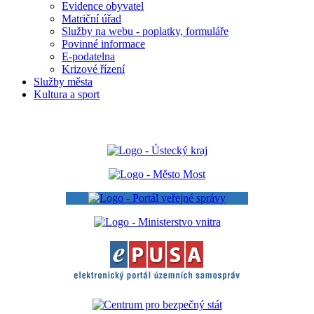
Evidence obyvatel
Matriční úřad
Služby na webu - poplatky, formuláře
Povinné informace
E-podatelna
Krizové řízení
Služby města
Kultura a sport