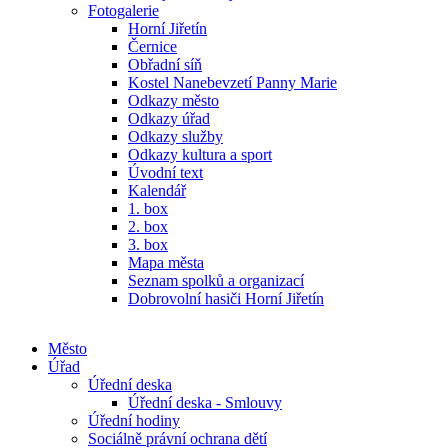
Fotogalerie
Horní Jiřetín
Černice
Obřadní síň
Kostel Nanebevzetí Panny Marie
Odkazy město
Odkazy úřad
Odkazy služby
Odkazy kultura a sport
Úvodní text
Kalendář
1. box
2. box
3. box
Mapa města
Seznam spolků a organizací
Dobrovolní hasiči Horní Jiřetín
Město
Úřad
Úřední deska
Úřední deska - Smlouvy
Úřední hodiny
Sociálně právní ochrana dětí