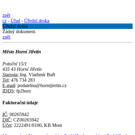
zpět
cz
-
Úřad
-
Úřední deska
Úřední deska
Žádný dokument.
zpět
Město Horní Jiřetín
Potoční 15/1
435 43 Horní Jiřetín
Starosta:
Ing. Vladimír Buřt
Tel:
476 734 283
E-mail:
podatelna@hornijiretin.cz
IDDS:
fp2burz
Fakturační údaje
IČ:
00265942
DIČ:
CZ00265942
Účet:
2222491/0100, KB Most