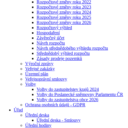
Rozpočtové změny roku 2022
Rozpočtové změny roku 2023
Rozpočtové změny roku 2024
Rozpočtové změny roku 2025
Rozpočtové změny roku 2026
Rozpočtový výhled
Hospodaření
Závěrečný účet
Návrh rozpočtu
Návrh střednědobého výhledu rozpočtu
Střednědobý výhled rozpočtu
Zásady prodeje pozemků
Výroční zprávy
Veřejné zakázky
Územní plán
Veřejnoprávní smlouvy
Volby
Volby do zastupitelstev krajů 2024
Volby do Poslanecké sněmovny Parlamentu ČR
Volby do zastupitelstva obce 2026
Ochrana osobních údajů - GDPR
Úřad
Úřední deska
Úřední deska - Smlouvy
Úřední hodiny