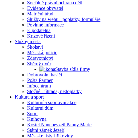
Sociálně právní ochrana dětí
Evidence obyvatel
Matriční úřad
Služby na webu - poplatky, formuláře
Povinné informace
E-podatelna
Krizové řízení
Služby města
Školství
Městská policie
Zdravotnictví
Sběrný dvůr
Stavba sídla firmy
Dobrovolní hasiči
Pošta Partner
Infocentrum
Stočné - úhrada, nedoplatky
Kultura a sport
Kulturní a sportovní akce
Kulturní dům
Sport
Knihovna
Kostel Nanebevzetí Panny Marie
Státní zámek Jezeří
Městské listy Jiříkoviny