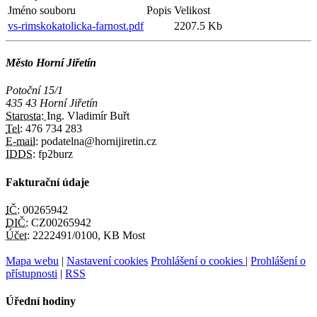
Jméno souboru
Popis
Velikost
vs-rimskokatolicka-farnost.pdf
2207.5 Kb
Město Horní Jiřetín
Potoční 15/1
435 43 Horní Jiřetín
Starosta:
Ing. Vladimír Buřt
Tel:
476 734 283
E-mail:
podatelna@hornijiretin.cz
IDDS:
fp2burz
Fakturační údaje
IČ:
00265942
DIČ:
CZ00265942
Účet:
2222491/0100, KB Most
Mapa webu
|
Nastavení cookies
Prohlášení o cookies
|
Prohlášení o
přístupnosti
|
RSS
Úřední hodiny