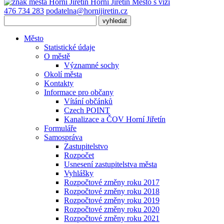
Horní Jiřetín
Město s vizí
476 734 283
podatelna@hornijiretin.cz
Město
Statistické údaje
O městě
Významné sochy
Okolí města
Kontakty
Informace pro občany
Vítání občánků
Czech POINT
Kanalizace a ČOV Horní Jiřetín
Formuláře
Samospráva
Zastupitelstvo
Rozpočet
Usnesení zastupitelstva města
Vyhlášky
Rozpočtové změny roku 2017
Rozpočtové změny roku 2018
Rozpočtové změny roku 2019
Rozpočtové změny roku 2020
Rozpočtové změny roku 2021