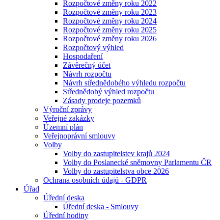
Rozpočtové změny roku 2022
Rozpočtové změny roku 2023
Rozpočtové změny roku 2024
Rozpočtové změny roku 2025
Rozpočtové změny roku 2026
Rozpočtový výhled
Hospodaření
Závěrečný účet
Návrh rozpočtu
Návrh střednědobého výhledu rozpočtu
Střednědobý výhled rozpočtu
Zásady prodeje pozemků
Výroční zprávy
Veřejné zakázky
Územní plán
Veřejnoprávní smlouvy
Volby
Volby do zastupitelstev krajů 2024
Volby do Poslanecké sněmovny Parlamentu ČR
Volby do zastupitelstva obce 2026
Ochrana osobních údajů - GDPR
Úřad
Úřední deska
Úřední deska - Smlouvy
Úřední hodiny