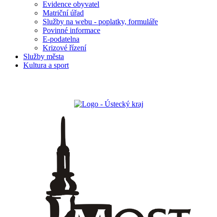
Evidence obyvatel
Matriční úřad
Služby na webu - poplatky, formuláře
Povinné informace
E-podatelna
Krizové řízení
Služby města
Kultura a sport