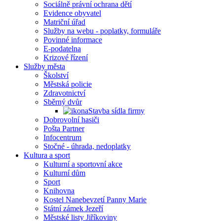
Sociálně právní ochrana dětí
Evidence obyvatel
Matriční úřad
Služby na webu - poplatky, formuláře
Povinné informace
E-podatelna
Krizové řízení
Služby města
Školství
Městská policie
Zdravotnictví
Sběrný dvůr
Stavba sídla firmy
Dobrovolní hasiči
Pošta Partner
Infocentrum
Stočné - úhrada, nedoplatky
Kultura a sport
Kulturní a sportovní akce
Kulturní dům
Sport
Knihovna
Kostel Nanebevzetí Panny Marie
Státní zámek Jezeří
Městské listy Jiříkoviny