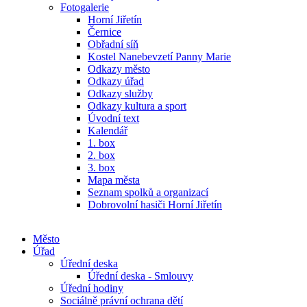
Fotogalerie
Horní Jiřetín
Černice
Obřadní síň
Kostel Nanebevzetí Panny Marie
Odkazy město
Odkazy úřad
Odkazy služby
Odkazy kultura a sport
Úvodní text
Kalendář
1. box
2. box
3. box
Mapa města
Seznam spolků a organizací
Dobrovolní hasiči Horní Jiřetín
Město
Úřad
Úřední deska
Úřední deska - Smlouvy
Úřední hodiny
Sociálně právní ochrana dětí