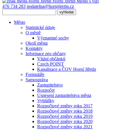
Horní Jiřetín
Město s vizí
476 734 283
podatelna@hornijiretin.cz
Město
Statistické údaje
O městě
Významné sochy
Okolí města
Kontakty
Informace pro občany
Vítání občánků
Czech POINT
Kanalizace a ČOV Horní Jiřetín
Formuláře
Samospráva
Zastupitelstvo
Rozpočet
Usnesení zastupitelstva města
Vyhlášky
Rozpočtové změny roku 2017
Rozpočtové změny roku 2018
Rozpočtové změny roku 2019
Rozpočtové změny roku 2020
Rozpočtové změny roku 2021