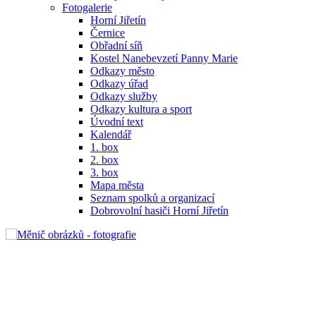
Fotogalerie
Horní Jiřetín
Černice
Obřadní síň
Kostel Nanebevzetí Panny Marie
Odkazy město
Odkazy úřad
Odkazy služby
Odkazy kultura a sport
Úvodní text
Kalendář
1. box
2. box
3. box
Mapa města
Seznam spolků a organizací
Dobrovolní hasiči Horní Jiřetín