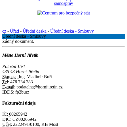
cz
-
Úřad
-
Úřední deska
-
Úřední deska - Smlouvy
Úřední deska - Smlouvy
Žádný dokument.
Město Horní Jiřetín
Potoční 15/1
435 43 Horní Jiřetín
Starosta:
Ing. Vladimír Buřt
Tel:
476 734 283
E-mail:
podatelna@hornijiretin.cz
IDDS:
fp2burz
Fakturační údaje
IČ:
00265942
DIČ:
CZ00265942
Účet:
2222491/0100, KB Most