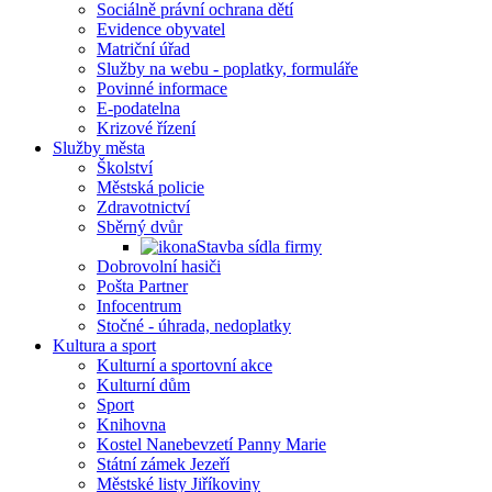
Sociálně právní ochrana dětí
Evidence obyvatel
Matriční úřad
Služby na webu - poplatky, formuláře
Povinné informace
E-podatelna
Krizové řízení
Služby města
Školství
Městská policie
Zdravotnictví
Sběrný dvůr
Stavba sídla firmy
Dobrovolní hasiči
Pošta Partner
Infocentrum
Stočné - úhrada, nedoplatky
Kultura a sport
Kulturní a sportovní akce
Kulturní dům
Sport
Knihovna
Kostel Nanebevzetí Panny Marie
Státní zámek Jezeří
Městské listy Jiříkoviny