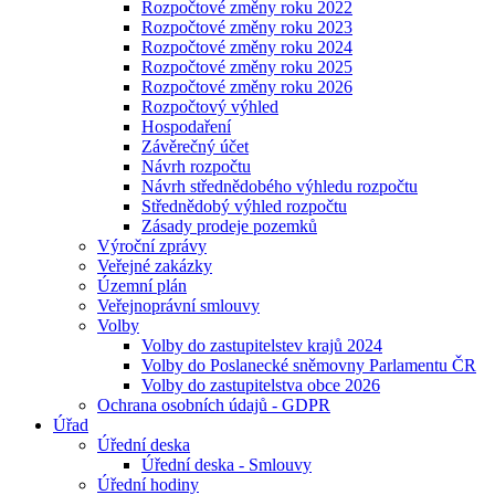
Rozpočtové změny roku 2022
Rozpočtové změny roku 2023
Rozpočtové změny roku 2024
Rozpočtové změny roku 2025
Rozpočtové změny roku 2026
Rozpočtový výhled
Hospodaření
Závěrečný účet
Návrh rozpočtu
Návrh střednědobého výhledu rozpočtu
Střednědobý výhled rozpočtu
Zásady prodeje pozemků
Výroční zprávy
Veřejné zakázky
Územní plán
Veřejnoprávní smlouvy
Volby
Volby do zastupitelstev krajů 2024
Volby do Poslanecké sněmovny Parlamentu ČR
Volby do zastupitelstva obce 2026
Ochrana osobních údajů - GDPR
Úřad
Úřední deska
Úřední deska - Smlouvy
Úřední hodiny