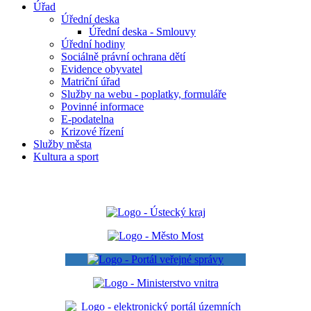
Úřad
Úřední deska
Úřední deska - Smlouvy
Úřední hodiny
Sociálně právní ochrana dětí
Evidence obyvatel
Matriční úřad
Služby na webu - poplatky, formuláře
Povinné informace
E-podatelna
Krizové řízení
Služby města
Kultura a sport