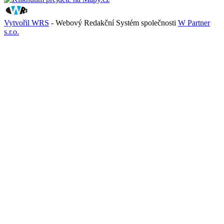
Vytvořil WRS
- Webový Redakční Systém společnosti
W Partner
s.r.o.