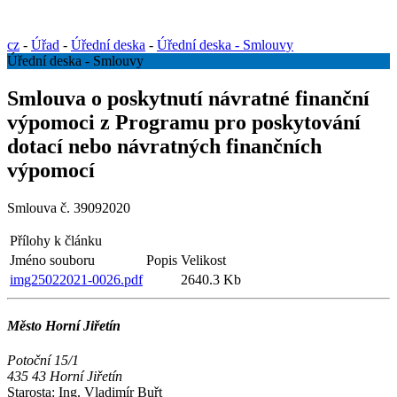
cz
-
Úřad
-
Úřední deska
-
Úřední deska - Smlouvy
Úřední deska - Smlouvy
Smlouva o poskytnutí návratné finanční
výpomoci z Programu pro poskytování
dotací nebo návratných finančních
výpomocí
Smlouva č. 39092020
Přílohy k článku
Jméno souboru
Popis
Velikost
img25022021-0026.pdf
2640.3 Kb
Město Horní Jiřetín
Potoční 15/1
435 43 Horní Jiřetín
Starosta:
Ing. Vladimír Buřt