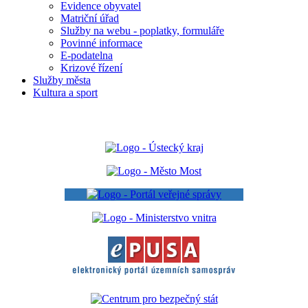
Evidence obyvatel
Matriční úřad
Služby na webu - poplatky, formuláře
Povinné informace
E-podatelna
Krizové řízení
Služby města
Kultura a sport