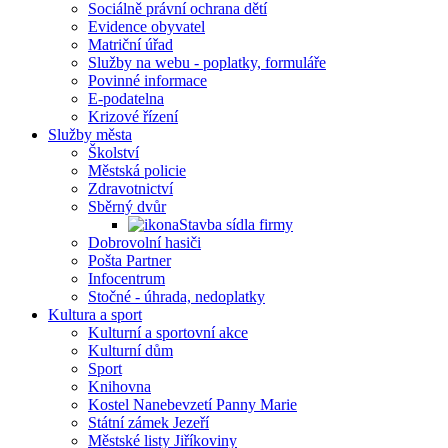
Sociálně právní ochrana dětí
Evidence obyvatel
Matriční úřad
Služby na webu - poplatky, formuláře
Povinné informace
E-podatelna
Krizové řízení
Služby města
Školství
Městská policie
Zdravotnictví
Sběrný dvůr
Stavba sídla firmy
Dobrovolní hasiči
Pošta Partner
Infocentrum
Stočné - úhrada, nedoplatky
Kultura a sport
Kulturní a sportovní akce
Kulturní dům
Sport
Knihovna
Kostel Nanebevzetí Panny Marie
Státní zámek Jezeří
Městské listy Jiříkoviny