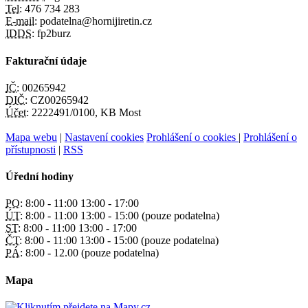
Tel:
476 734 283
E-mail:
podatelna@hornijiretin.cz
IDDS:
fp2burz
Fakturační údaje
IČ:
00265942
DIČ:
CZ00265942
Účet:
2222491/0100, KB Most
Mapa webu
|
Nastavení cookies
Prohlášení o cookies
|
Prohlášení o
přístupnosti
|
RSS
Úřední hodiny
PO:
8:00 - 11:00 13:00 - 17:00
ÚT:
8:00 - 11:00 13:00 - 15:00 (pouze podatelna)
ST:
8:00 - 11:00 13:00 - 17:00
ČT:
8:00 - 11:00 13:00 - 15:00 (pouze podatelna)
PÁ:
8:00 - 12.00 (pouze podatelna)
Mapa