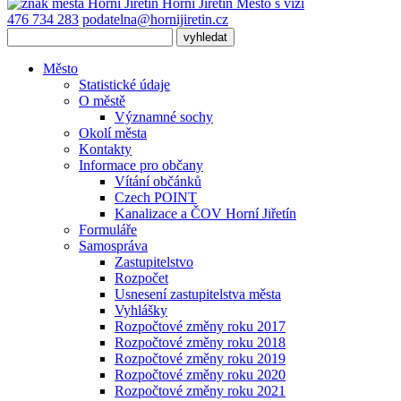
Horní Jiřetín
Město s vizí
476 734 283
podatelna@hornijiretin.cz
Město
Statistické údaje
O městě
Významné sochy
Okolí města
Kontakty
Informace pro občany
Vítání občánků
Czech POINT
Kanalizace a ČOV Horní Jiřetín
Formuláře
Samospráva
Zastupitelstvo
Rozpočet
Usnesení zastupitelstva města
Vyhlášky
Rozpočtové změny roku 2017
Rozpočtové změny roku 2018
Rozpočtové změny roku 2019
Rozpočtové změny roku 2020
Rozpočtové změny roku 2021