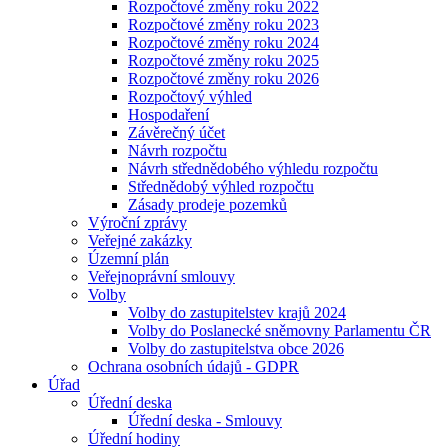
Rozpočtové změny roku 2022
Rozpočtové změny roku 2023
Rozpočtové změny roku 2024
Rozpočtové změny roku 2025
Rozpočtové změny roku 2026
Rozpočtový výhled
Hospodaření
Závěrečný účet
Návrh rozpočtu
Návrh střednědobého výhledu rozpočtu
Střednědobý výhled rozpočtu
Zásady prodeje pozemků
Výroční zprávy
Veřejné zakázky
Územní plán
Veřejnoprávní smlouvy
Volby
Volby do zastupitelstev krajů 2024
Volby do Poslanecké sněmovny Parlamentu ČR
Volby do zastupitelstva obce 2026
Ochrana osobních údajů - GDPR
Úřad
Úřední deska
Úřední deska - Smlouvy
Úřední hodiny