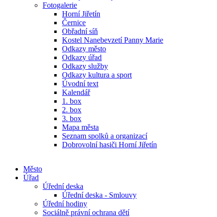
Fotogalerie
Horní Jiřetín
Černice
Obřadní síň
Kostel Nanebevzetí Panny Marie
Odkazy město
Odkazy úřad
Odkazy služby
Odkazy kultura a sport
Úvodní text
Kalendář
1. box
2. box
3. box
Mapa města
Seznam spolků a organizací
Dobrovolní hasiči Horní Jiřetín
Město
Úřad
Úřední deska
Úřední deska - Smlouvy
Úřední hodiny
Sociálně právní ochrana dětí