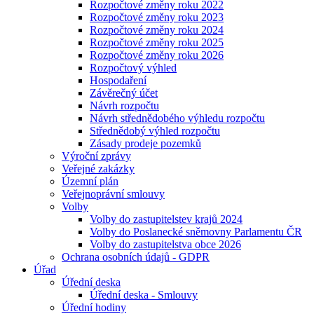
Rozpočtové změny roku 2022
Rozpočtové změny roku 2023
Rozpočtové změny roku 2024
Rozpočtové změny roku 2025
Rozpočtové změny roku 2026
Rozpočtový výhled
Hospodaření
Závěrečný účet
Návrh rozpočtu
Návrh střednědobého výhledu rozpočtu
Střednědobý výhled rozpočtu
Zásady prodeje pozemků
Výroční zprávy
Veřejné zakázky
Územní plán
Veřejnoprávní smlouvy
Volby
Volby do zastupitelstev krajů 2024
Volby do Poslanecké sněmovny Parlamentu ČR
Volby do zastupitelstva obce 2026
Ochrana osobních údajů - GDPR
Úřad
Úřední deska
Úřední deska - Smlouvy
Úřední hodiny