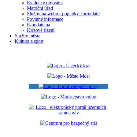
Evidence obyvatel
Matriční úřad
Služby na webu - poplatky, formuláře
Povinné informace
E-podatelna
Krizové řízení
Služby města
Kultura a sport