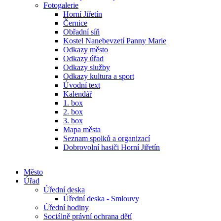
Fotogalerie
Horní Jiřetín
Černice
Obřadní síň
Kostel Nanebevzetí Panny Marie
Odkazy město
Odkazy úřad
Odkazy služby
Odkazy kultura a sport
Úvodní text
Kalendář
1. box
2. box
3. box
Mapa města
Seznam spolků a organizací
Dobrovolní hasiči Horní Jiřetín
Město
Úřad
Úřední deska
Úřední deska - Smlouvy
Úřední hodiny
Sociálně právní ochrana dětí