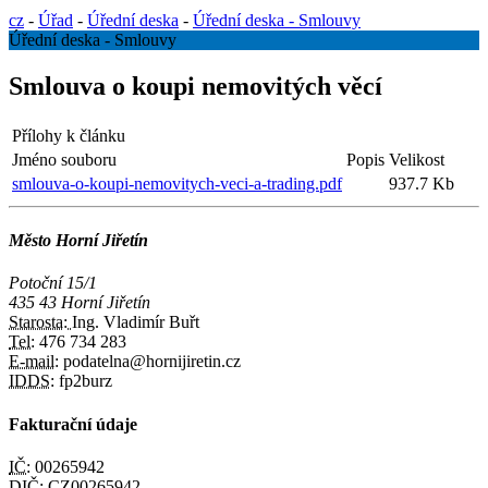
cz
-
Úřad
-
Úřední deska
-
Úřední deska - Smlouvy
Úřední deska - Smlouvy
Smlouva o koupi nemovitých věcí
Přílohy k článku
Jméno souboru
Popis
Velikost
smlouva-o-koupi-nemovitych-veci-a-trading.pdf
937.7 Kb
Město Horní Jiřetín
Potoční 15/1
435 43 Horní Jiřetín
Starosta:
Ing. Vladimír Buřt
Tel:
476 734 283
E-mail:
podatelna@hornijiretin.cz
IDDS:
fp2burz
Fakturační údaje
IČ:
00265942
DIČ:
CZ00265942