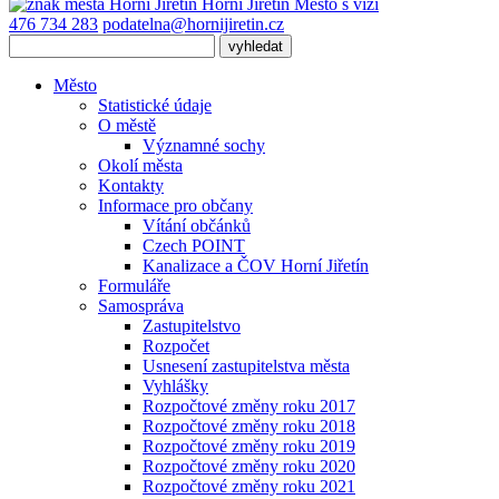
Horní Jiřetín
Město s vizí
476 734 283
podatelna@hornijiretin.cz
Město
Statistické údaje
O městě
Významné sochy
Okolí města
Kontakty
Informace pro občany
Vítání občánků
Czech POINT
Kanalizace a ČOV Horní Jiřetín
Formuláře
Samospráva
Zastupitelstvo
Rozpočet
Usnesení zastupitelstva města
Vyhlášky
Rozpočtové změny roku 2017
Rozpočtové změny roku 2018
Rozpočtové změny roku 2019
Rozpočtové změny roku 2020
Rozpočtové změny roku 2021