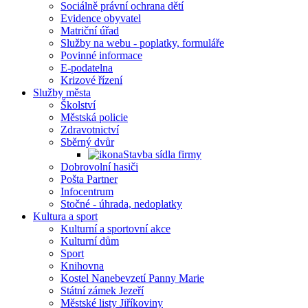
Sociálně právní ochrana dětí
Evidence obyvatel
Matriční úřad
Služby na webu - poplatky, formuláře
Povinné informace
E-podatelna
Krizové řízení
Služby města
Školství
Městská policie
Zdravotnictví
Sběrný dvůr
Stavba sídla firmy
Dobrovolní hasiči
Pošta Partner
Infocentrum
Stočné - úhrada, nedoplatky
Kultura a sport
Kulturní a sportovní akce
Kulturní dům
Sport
Knihovna
Kostel Nanebevzetí Panny Marie
Státní zámek Jezeří
Městské listy Jiříkoviny