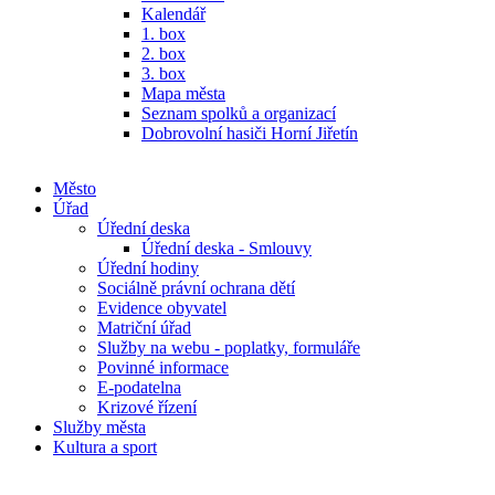
Kalendář
1. box
2. box
3. box
Mapa města
Seznam spolků a organizací
Dobrovolní hasiči Horní Jiřetín
Město
Úřad
Úřední deska
Úřední deska - Smlouvy
Úřední hodiny
Sociálně právní ochrana dětí
Evidence obyvatel
Matriční úřad
Služby na webu - poplatky, formuláře
Povinné informace
E-podatelna
Krizové řízení
Služby města
Kultura a sport