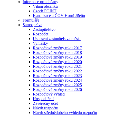
Informace pro občany
Vítání občánků
Czech POINT
Kanalizace a ČOV Horní Jiřetín
Formuláře
Samospráva
Zastupitelstvo
Rozpočet
Usnesení zastupitelstva města
Vyhlášky
Rozpočtové změny roku 2017
Rozpočtové změny roku 2018
Rozpočtové změny roku 2019
Rozpočtové změny roku 2020
Rozpočtové změny roku 2021
Rozpočtové změny roku 2022
Rozpočtové změny roku 2023
Rozpočtové změny roku 2024
Rozpočtové změny roku 2025
Rozpočtové změny roku 2026
Rozpočtový výhled
Hospodaření
Závěrečný účet
Návrh rozpočtu
Návrh střednědobého výhledu rozpočtu