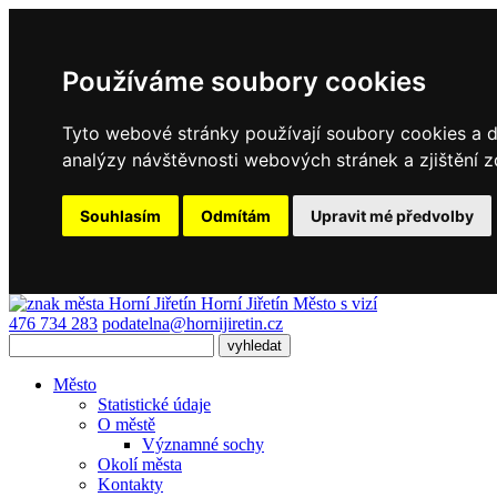
Používáme soubory cookies
Tyto webové stránky používají soubory cookies a da
analýzy návštěvnosti webových stránek a zjištění z
Souhlasím
Odmítám
Upravit mé předvolby
Horní Jiřetín
Město s vizí
476 734 283
podatelna@hornijiretin.cz
Město
Statistické údaje
O městě
Významné sochy
Okolí města
Kontakty