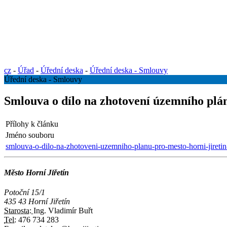
cz
-
Úřad
-
Úřední deska
-
Úřední deska - Smlouvy
Úřední deska - Smlouvy
Smlouva o dílo na zhotovení územního plá
Přílohy k článku
Jméno souboru
smlouva-o-dilo-na-zhotoveni-uzemniho-planu-pro-mesto-horni-jiretin
Město Horní Jiřetín
Potoční 15/1
435 43 Horní Jiřetín
Starosta:
Ing. Vladimír Buřt
Tel:
476 734 283