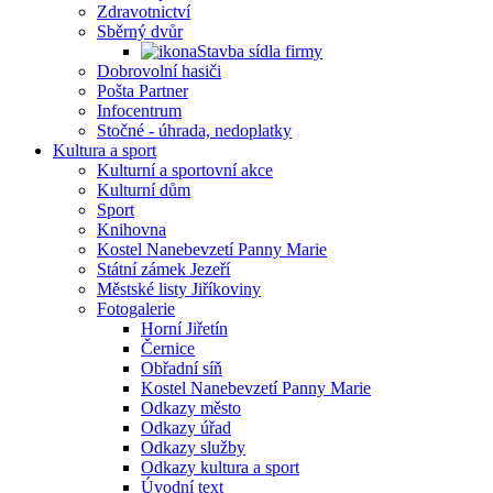
Zdravotnictví
Sběrný dvůr
Stavba sídla firmy
Dobrovolní hasiči
Pošta Partner
Infocentrum
Stočné - úhrada, nedoplatky
Kultura a sport
Kulturní a sportovní akce
Kulturní dům
Sport
Knihovna
Kostel Nanebevzetí Panny Marie
Státní zámek Jezeří
Městské listy Jiříkoviny
Fotogalerie
Horní Jiřetín
Černice
Obřadní síň
Kostel Nanebevzetí Panny Marie
Odkazy město
Odkazy úřad
Odkazy služby
Odkazy kultura a sport
Úvodní text