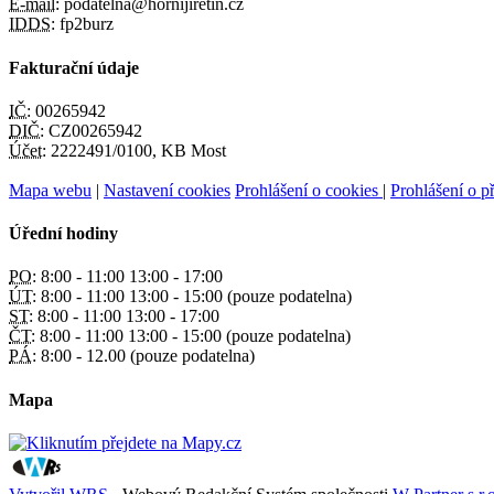
E-mail:
podatelna@hornijiretin.cz
IDDS:
fp2burz
Fakturační údaje
IČ:
00265942
DIČ:
CZ00265942
Účet:
2222491/0100, KB Most
Mapa webu
|
Nastavení cookies
Prohlášení o cookies
|
Prohlášení o př
Úřední hodiny
PO:
8:00 - 11:00 13:00 - 17:00
ÚT:
8:00 - 11:00 13:00 - 15:00 (pouze podatelna)
ST:
8:00 - 11:00 13:00 - 17:00
ČT:
8:00 - 11:00 13:00 - 15:00 (pouze podatelna)
PÁ:
8:00 - 12.00 (pouze podatelna)
Mapa