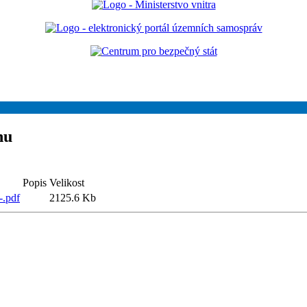
nu
Popis
Velikost
-.pdf
2125.6 Kb