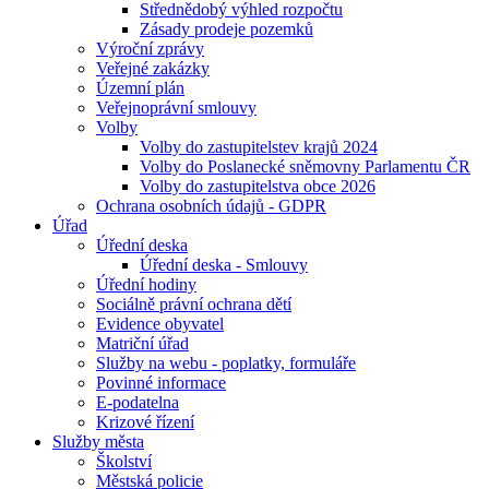
Střednědobý výhled rozpočtu
Zásady prodeje pozemků
Výroční zprávy
Veřejné zakázky
Územní plán
Veřejnoprávní smlouvy
Volby
Volby do zastupitelstev krajů 2024
Volby do Poslanecké sněmovny Parlamentu ČR
Volby do zastupitelstva obce 2026
Ochrana osobních údajů - GDPR
Úřad
Úřední deska
Úřední deska - Smlouvy
Úřední hodiny
Sociálně právní ochrana dětí
Evidence obyvatel
Matriční úřad
Služby na webu - poplatky, formuláře
Povinné informace
E-podatelna
Krizové řízení
Služby města
Školství
Městská policie