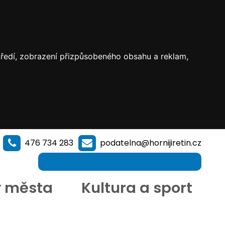
středí, zobrazení přizpůsobeného obsahu a reklam,
476 734 283
podatelna@hornijiretin.cz
y města
Kultura a sport