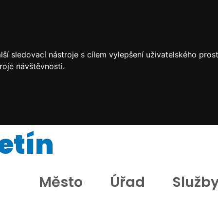
ší sledovací nástroje s cílem vylepšení uživatelského pro
roje návštěvnosti.
etín
Město
Úřad
Služb