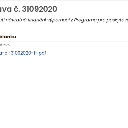
va č. 31092020
utí návratné finanční výpomoci z Programu pro poskyto
 článku
uboru
-c.-31092020-1-.pdf