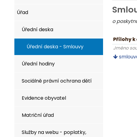
Smlou
Úřad
o poskytn
Úřední deska
Přílohy k
Úřední deska - Smlouvy
Jméno so
smlouva
Úřední hodiny
Sociálně právní ochrana dětí
Evidence obyvatel
Matriční úřad
Služby na webu - poplatky,