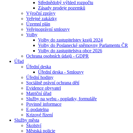
Střednědobý výhled rozpočtu
Zásady prodeje pozemků
Výroční zprávy
Veřejné zakázky
Územní plán
Veřejnoprávní smlouvy
Volby
Volby do zastupitelstev krajů 2024
Volby do Poslanecké sněmovny Parlamentu ČR
Volby do zastupitelstva obce 2026
Ochrana osobních údajů - GDPR
Úřad
Úřední deska
Úřední deska - Smlouvy
Úřední hodiny
Sociálně právní ochrana dětí
Evidence obyvatel
Matriční úřad
Služby na webu - poplatky, formuláře
Povinné informace
E-podatelna
Krizové řízení
Služby města
Školství
Městská policie