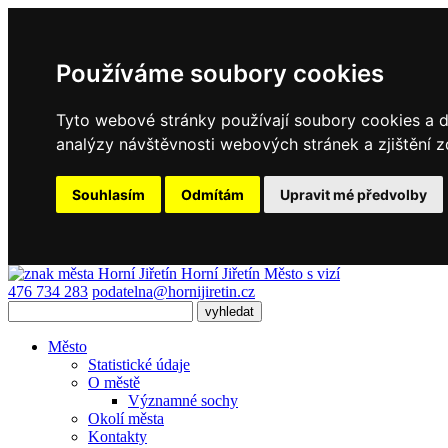
Používáme soubory cookies
Tyto webové stránky používají soubory cookies a da
analýzy návštěvnosti webových stránek a zjištění z
Souhlasím
Odmítám
Upravit mé předvolby
Horní Jiřetín
Město s vizí
476 734 283
podatelna@hornijiretin.cz
Město
Statistické údaje
O městě
Významné sochy
Okolí města
Kontakty