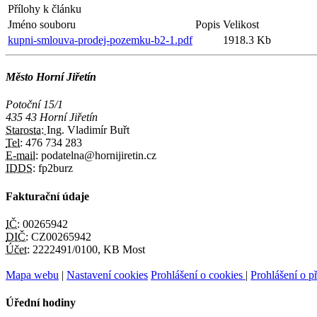
Přílohy k článku
Jméno souboru
Popis
Velikost
kupni-smlouva-prodej-pozemku-b2-1.pdf
1918.3 Kb
Město Horní Jiřetín
Potoční 15/1
435 43 Horní Jiřetín
Starosta:
Ing. Vladimír Buřt
Tel:
476 734 283
E-mail:
podatelna@hornijiretin.cz
IDDS:
fp2burz
Fakturační údaje
IČ:
00265942
DIČ:
CZ00265942
Účet:
2222491/0100, KB Most
Mapa webu
|
Nastavení cookies
Prohlášení o cookies
|
Prohlášení o př
Úřední hodiny