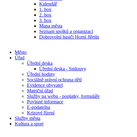
Kalendář
1. box
2. box
3. box
Mapa města
Seznam spolků a organizací
Dobrovolní hasiči Horní Jiřetín
Město
Úřad
Úřední deska
Úřední deska - Smlouvy
Úřední hodiny
Sociálně právní ochrana dětí
Evidence obyvatel
Matriční úřad
Služby na webu - poplatky, formuláře
Povinné informace
E-podatelna
Krizové řízení
Služby města
Kultura a sport