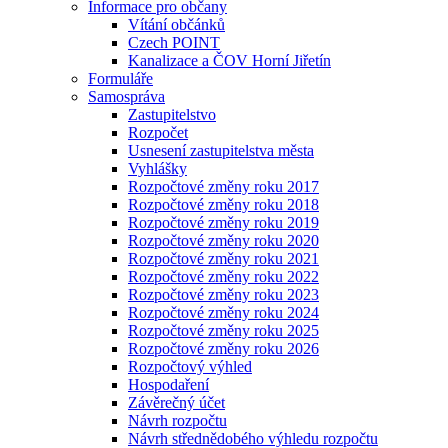
Informace pro občany
Vítání občánků
Czech POINT
Kanalizace a ČOV Horní Jiřetín
Formuláře
Samospráva
Zastupitelstvo
Rozpočet
Usnesení zastupitelstva města
Vyhlášky
Rozpočtové změny roku 2017
Rozpočtové změny roku 2018
Rozpočtové změny roku 2019
Rozpočtové změny roku 2020
Rozpočtové změny roku 2021
Rozpočtové změny roku 2022
Rozpočtové změny roku 2023
Rozpočtové změny roku 2024
Rozpočtové změny roku 2025
Rozpočtové změny roku 2026
Rozpočtový výhled
Hospodaření
Závěrečný účet
Návrh rozpočtu
Návrh střednědobého výhledu rozpočtu