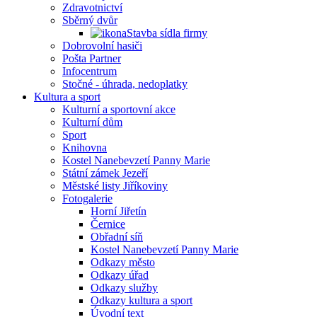
Zdravotnictví
Sběrný dvůr
Stavba sídla firmy
Dobrovolní hasiči
Pošta Partner
Infocentrum
Stočné - úhrada, nedoplatky
Kultura a sport
Kulturní a sportovní akce
Kulturní dům
Sport
Knihovna
Kostel Nanebevzetí Panny Marie
Státní zámek Jezeří
Městské listy Jiříkoviny
Fotogalerie
Horní Jiřetín
Černice
Obřadní síň
Kostel Nanebevzetí Panny Marie
Odkazy město
Odkazy úřad
Odkazy služby
Odkazy kultura a sport
Úvodní text