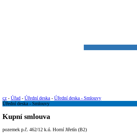
cz
-
Úřad
-
Úřední deska
-
Úřední deska - Smlouvy
Úřední deska - Smlouvy
Kupní smlouva
pozemek p.č. 462/12 k.ú. Horní Jiřetín (B2)