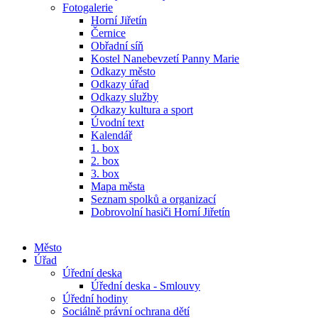
Fotogalerie
Horní Jiřetín
Černice
Obřadní síň
Kostel Nanebevzetí Panny Marie
Odkazy město
Odkazy úřad
Odkazy služby
Odkazy kultura a sport
Úvodní text
Kalendář
1. box
2. box
3. box
Mapa města
Seznam spolků a organizací
Dobrovolní hasiči Horní Jiřetín
Město
Úřad
Úřední deska
Úřední deska - Smlouvy
Úřední hodiny
Sociálně právní ochrana dětí