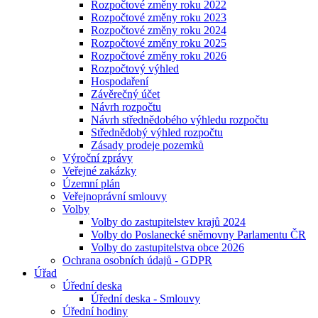
Rozpočtové změny roku 2022
Rozpočtové změny roku 2023
Rozpočtové změny roku 2024
Rozpočtové změny roku 2025
Rozpočtové změny roku 2026
Rozpočtový výhled
Hospodaření
Závěrečný účet
Návrh rozpočtu
Návrh střednědobého výhledu rozpočtu
Střednědobý výhled rozpočtu
Zásady prodeje pozemků
Výroční zprávy
Veřejné zakázky
Územní plán
Veřejnoprávní smlouvy
Volby
Volby do zastupitelstev krajů 2024
Volby do Poslanecké sněmovny Parlamentu ČR
Volby do zastupitelstva obce 2026
Ochrana osobních údajů - GDPR
Úřad
Úřední deska
Úřední deska - Smlouvy
Úřední hodiny