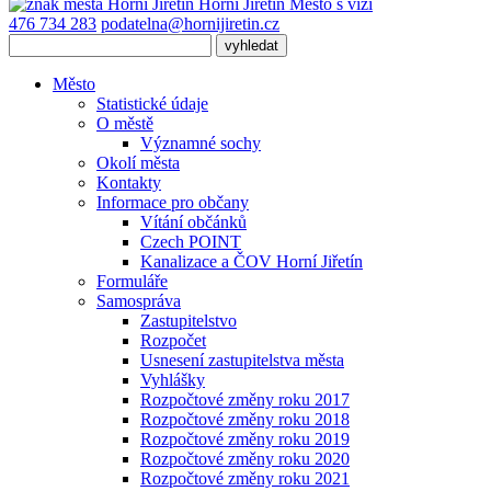
Horní Jiřetín
Město s vizí
476 734 283
podatelna@hornijiretin.cz
Město
Statistické údaje
O městě
Významné sochy
Okolí města
Kontakty
Informace pro občany
Vítání občánků
Czech POINT
Kanalizace a ČOV Horní Jiřetín
Formuláře
Samospráva
Zastupitelstvo
Rozpočet
Usnesení zastupitelstva města
Vyhlášky
Rozpočtové změny roku 2017
Rozpočtové změny roku 2018
Rozpočtové změny roku 2019
Rozpočtové změny roku 2020
Rozpočtové změny roku 2021