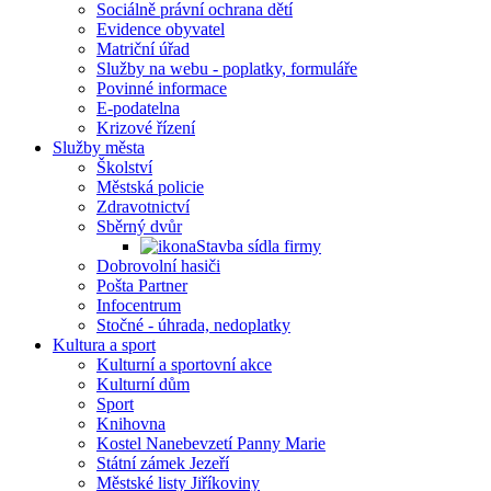
Sociálně právní ochrana dětí
Evidence obyvatel
Matriční úřad
Služby na webu - poplatky, formuláře
Povinné informace
E-podatelna
Krizové řízení
Služby města
Školství
Městská policie
Zdravotnictví
Sběrný dvůr
Stavba sídla firmy
Dobrovolní hasiči
Pošta Partner
Infocentrum
Stočné - úhrada, nedoplatky
Kultura a sport
Kulturní a sportovní akce
Kulturní dům
Sport
Knihovna
Kostel Nanebevzetí Panny Marie
Státní zámek Jezeří
Městské listy Jiříkoviny