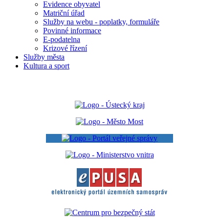
Evidence obyvatel
Matriční úřad
Služby na webu - poplatky, formuláře
Povinné informace
E-podatelna
Krizové řízení
Služby města
Kultura a sport