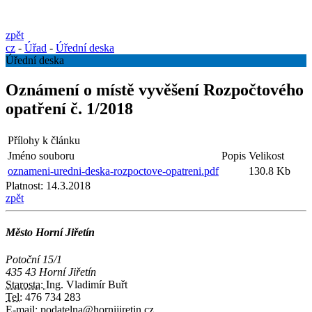
zpět
cz
-
Úřad
-
Úřední deska
Úřední deska
Oznámení o místě vyvěšení Rozpočtového
opatření č. 1/2018
Přílohy k článku
Jméno souboru
Popis
Velikost
oznameni-uredni-deska-rozpoctove-opatreni.pdf
130.8 Kb
Platnost:
14.3.2018
zpět
Město Horní Jiřetín
Potoční 15/1
435 43 Horní Jiřetín
Starosta:
Ing. Vladimír Buřt
Tel:
476 734 283
E-mail:
podatelna@hornijiretin.cz