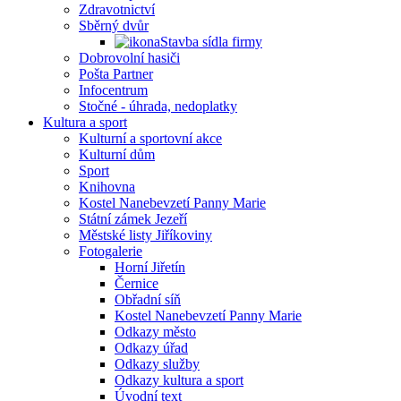
Zdravotnictví
Sběrný dvůr
Stavba sídla firmy
Dobrovolní hasiči
Pošta Partner
Infocentrum
Stočné - úhrada, nedoplatky
Kultura a sport
Kulturní a sportovní akce
Kulturní dům
Sport
Knihovna
Kostel Nanebevzetí Panny Marie
Státní zámek Jezeří
Městské listy Jiříkoviny
Fotogalerie
Horní Jiřetín
Černice
Obřadní síň
Kostel Nanebevzetí Panny Marie
Odkazy město
Odkazy úřad
Odkazy služby
Odkazy kultura a sport
Úvodní text