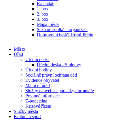
Kalendář
1. box
2. box
3. box
Mapa města
Seznam spolků a organizací
Dobrovolní hasiči Horní Jiřetín
Město
Úřad
Úřední deska
Úřední deska - Smlouvy
Úřední hodiny
Sociálně právní ochrana dětí
Evidence obyvatel
Matriční úřad
Služby na webu - poplatky, formuláře
Povinné informace
E-podatelna
Krizové řízení
Služby města
Kultura a sport