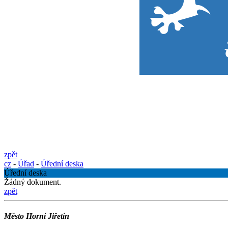
zpět
cz
-
Úřad
-
Úřední deska
Úřední deska
Žádný dokument.
zpět
Město Horní Jiřetín