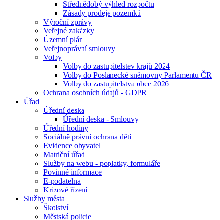
Střednědobý výhled rozpočtu
Zásady prodeje pozemků
Výroční zprávy
Veřejné zakázky
Územní plán
Veřejnoprávní smlouvy
Volby
Volby do zastupitelstev krajů 2024
Volby do Poslanecké sněmovny Parlamentu ČR
Volby do zastupitelstva obce 2026
Ochrana osobních údajů - GDPR
Úřad
Úřední deska
Úřední deska - Smlouvy
Úřední hodiny
Sociálně právní ochrana dětí
Evidence obyvatel
Matriční úřad
Služby na webu - poplatky, formuláře
Povinné informace
E-podatelna
Krizové řízení
Služby města
Školství
Městská policie