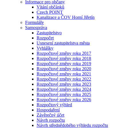
Informace pro občany
Vítání občánků
Czech POINT
Kanalizace a ČOV Horní Jiřetín
Formuláře
Samospráva
Zastupitelstvo
Rozpočet
Usnesení zastupitelstva města
Vyhlášky
Rozpočtové změny roku 2017
Rozpočtové změny roku 2018
Rozpočtové změny roku 2019
Rozpočtové změny roku 2020
Rozpočtové změny roku 2021
Rozpočtové změny roku 2022
Rozpočtové změny roku 2023
Rozpočtové změny roku 2024
Rozpočtové změny roku 2025
Rozpočtové změny roku 2026
Rozpočtový výhled
Hospodaření
Závěrečný účet
Návrh rozpočtu
Návrh střednědobého výhledu rozpočtu