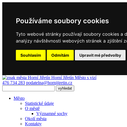
Používáme soubory cookies
Tyto webové stránky používají soubory cookies a da
analýzy návštěvnosti webových stránek a zjištění z
Souhlasím
Odmítám
Upravit mé předvolby
Horní Jiřetín
Město s vizí
476 734 283
podatelna@hornijiretin.cz
Město
Statistické údaje
O městě
Významné sochy
Okolí města
Kontakty