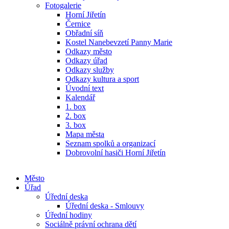
Fotogalerie
Horní Jiřetín
Černice
Obřadní síň
Kostel Nanebevzetí Panny Marie
Odkazy město
Odkazy úřad
Odkazy služby
Odkazy kultura a sport
Úvodní text
Kalendář
1. box
2. box
3. box
Mapa města
Seznam spolků a organizací
Dobrovolní hasiči Horní Jiřetín
Město
Úřad
Úřední deska
Úřední deska - Smlouvy
Úřední hodiny
Sociálně právní ochrana dětí