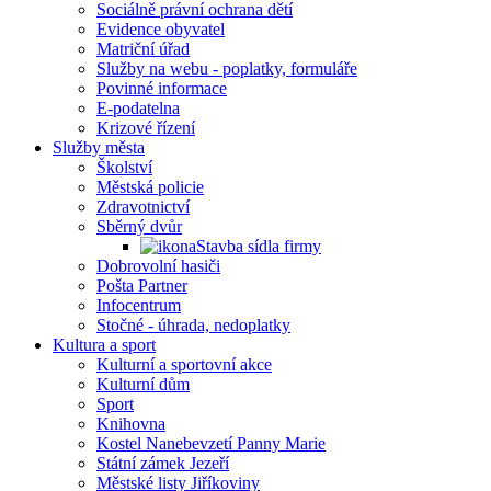
Sociálně právní ochrana dětí
Evidence obyvatel
Matriční úřad
Služby na webu - poplatky, formuláře
Povinné informace
E-podatelna
Krizové řízení
Služby města
Školství
Městská policie
Zdravotnictví
Sběrný dvůr
Stavba sídla firmy
Dobrovolní hasiči
Pošta Partner
Infocentrum
Stočné - úhrada, nedoplatky
Kultura a sport
Kulturní a sportovní akce
Kulturní dům
Sport
Knihovna
Kostel Nanebevzetí Panny Marie
Státní zámek Jezeří
Městské listy Jiříkoviny