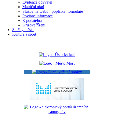
Evidence obyvatel
Matriční úřad
Služby na webu - poplatky, formuláře
Povinné informace
E-podatelna
Krizové řízení
Služby města
Kultura a sport