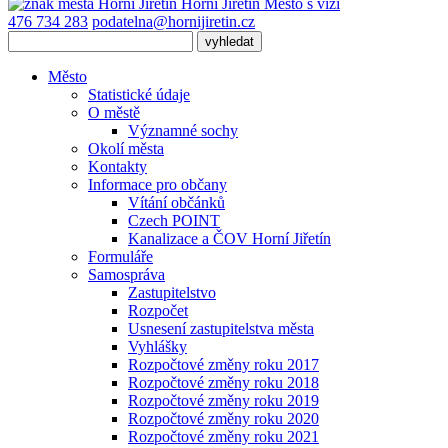
Horní Jiřetín
Město s vizí
476 734 283
podatelna@hornijiretin.cz
Město
Statistické údaje
O městě
Významné sochy
Okolí města
Kontakty
Informace pro občany
Vítání občánků
Czech POINT
Kanalizace a ČOV Horní Jiřetín
Formuláře
Samospráva
Zastupitelstvo
Rozpočet
Usnesení zastupitelstva města
Vyhlášky
Rozpočtové změny roku 2017
Rozpočtové změny roku 2018
Rozpočtové změny roku 2019
Rozpočtové změny roku 2020
Rozpočtové změny roku 2021