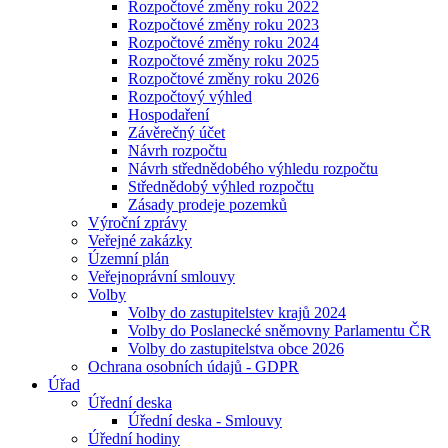
Rozpočtové změny roku 2022
Rozpočtové změny roku 2023
Rozpočtové změny roku 2024
Rozpočtové změny roku 2025
Rozpočtové změny roku 2026
Rozpočtový výhled
Hospodaření
Závěrečný účet
Návrh rozpočtu
Návrh střednědobého výhledu rozpočtu
Střednědobý výhled rozpočtu
Zásady prodeje pozemků
Výroční zprávy
Veřejné zakázky
Územní plán
Veřejnoprávní smlouvy
Volby
Volby do zastupitelstev krajů 2024
Volby do Poslanecké sněmovny Parlamentu ČR
Volby do zastupitelstva obce 2026
Ochrana osobních údajů - GDPR
Úřad
Úřední deska
Úřední deska - Smlouvy
Úřední hodiny