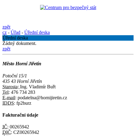
zpět
cz
-
Úřad
-
Úřední deska
Úřední deska
Žádný dokument.
zpět
Město Horní Jiřetín
Potoční 15/1
435 43 Horní Jiřetín
Starosta:
Ing. Vladimír Buřt
Tel:
476 734 283
E-mail:
podatelna@hornijiretin.cz
IDDS:
fp2burz
Fakturační údaje
IČ:
00265942
DIČ:
CZ00265942