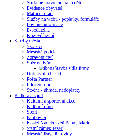
Sociálně právní ochrana dětí
Evidence obyvatel
Matriční úřad
Služby na webu - poplatky, formuláře
Povinné informace
E-podatelna
Krizové řízení
Služby města
Školství
Městská policie
Zdravotnictví
Sběrný dvůr
Stavba sídla firmy
Dobrovolní hasiči
Pošta Partner
Infocentrum
Stočné - úhrada, nedoplatky
Kultura a sport
Kulturní a sportovní akce
Kulturní dům
Sport
Knihovna
Kostel Nanebevzetí Panny Marie
Státní zámek Jezeří
Městské listy Jiříkoviny