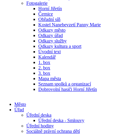
Fotogalerie
Horní Jiřetín
Černice
Obřadní síň
Kostel Nanebevzetí Panny Marie
Odkazy město
Odkazy úřad
Odkazy služby
Odkazy kultura a sport
Úvodní text
Kalendář
1. box
2. box
3. box
Mapa města
Seznam spolků a organizací
Dobrovolní hasiči Horní Jiřetín
Město
Úřad
Úřední deska
Úřední deska - Smlouvy
Úřední hodiny
Sociálně právní ochrana dětí