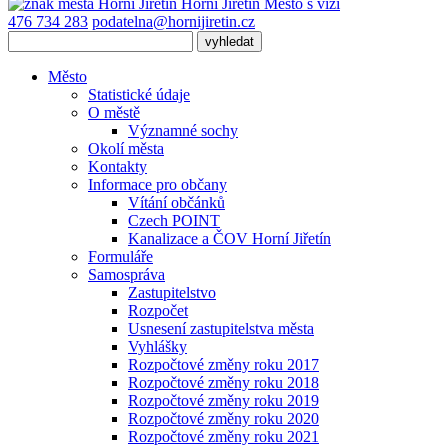
Horní Jiřetín
Město s vizí
476 734 283
podatelna@hornijiretin.cz
Město
Statistické údaje
O městě
Významné sochy
Okolí města
Kontakty
Informace pro občany
Vítání občánků
Czech POINT
Kanalizace a ČOV Horní Jiřetín
Formuláře
Samospráva
Zastupitelstvo
Rozpočet
Usnesení zastupitelstva města
Vyhlášky
Rozpočtové změny roku 2017
Rozpočtové změny roku 2018
Rozpočtové změny roku 2019
Rozpočtové změny roku 2020
Rozpočtové změny roku 2021