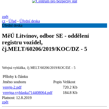
zpět
cz
-
Úřad
-
Úřední deska
Úřední deska
MěÚ Litvínov, odbor SE - oddělení
registru vozidel,
čj.MELT/60206/2019/KOC/DZ - 5
Veřejná vyhláška, čj.MELT/60206/2019/KOC/DZ - 5
Přílohy k článku
Jméno souboru
Popis
Velikost
verejn-2.pdf
720.2 Kb
verejna-vyhlaska714408064.pdf
184.8 Kb
Platnost:
12.8.2019
zpět