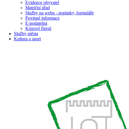
Evidence obyvatel
Matriční úřad
Služby na webu - poplatky, formuláře
Povinné informace
E-podatelna
Krizové řízení
Služby města
Kultura a sport