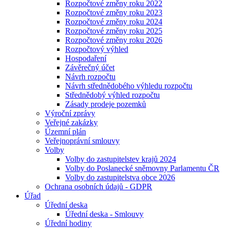
Rozpočtové změny roku 2022
Rozpočtové změny roku 2023
Rozpočtové změny roku 2024
Rozpočtové změny roku 2025
Rozpočtové změny roku 2026
Rozpočtový výhled
Hospodaření
Závěrečný účet
Návrh rozpočtu
Návrh střednědobého výhledu rozpočtu
Střednědobý výhled rozpočtu
Zásady prodeje pozemků
Výroční zprávy
Veřejné zakázky
Územní plán
Veřejnoprávní smlouvy
Volby
Volby do zastupitelstev krajů 2024
Volby do Poslanecké sněmovny Parlamentu ČR
Volby do zastupitelstva obce 2026
Ochrana osobních údajů - GDPR
Úřad
Úřední deska
Úřední deska - Smlouvy
Úřední hodiny