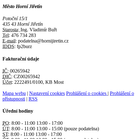
Město Horní Jiřetín
Potoční 15/1
435 43 Horní Jiřetín
Starosta:
Ing. Vladimír Buřt
Tel:
476 734 283
E-mail:
podatelna@hornijiretin.cz
IDDS:
fp2burz
Fakturační údaje
IČ:
00265942
DIČ:
CZ00265942
Účet:
2222491/0100, KB Most
Mapa webu
|
Nastavení cookies
Prohlášení o cookies
|
Prohlášení o
přístupnosti
|
RSS
Úřední hodiny
PO:
8:00 - 11:00 13:00 - 17:00
ÚT:
8:00 - 11:00 13:00 - 15:00 (pouze podatelna)
ST:
8:00 - 11:00 13:00 - 17:00