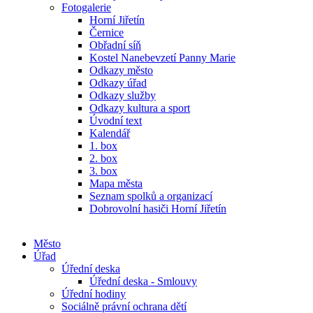
Fotogalerie
Horní Jiřetín
Černice
Obřadní síň
Kostel Nanebevzetí Panny Marie
Odkazy město
Odkazy úřad
Odkazy služby
Odkazy kultura a sport
Úvodní text
Kalendář
1. box
2. box
3. box
Mapa města
Seznam spolků a organizací
Dobrovolní hasiči Horní Jiřetín
Město
Úřad
Úřední deska
Úřední deska - Smlouvy
Úřední hodiny
Sociálně právní ochrana dětí