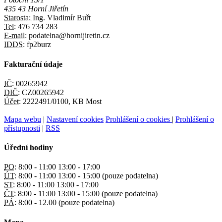
435 43 Horní Jiřetín
Starosta:
Ing. Vladimír Buřt
Tel:
476 734 283
E-mail:
podatelna@hornijiretin.cz
IDDS:
fp2burz
Fakturační údaje
IČ:
00265942
DIČ:
CZ00265942
Účet:
2222491/0100, KB Most
Mapa webu
|
Nastavení cookies
Prohlášení o cookies
|
Prohlášení o
přístupnosti
|
RSS
Úřední hodiny
PO:
8:00 - 11:00 13:00 - 17:00
ÚT:
8:00 - 11:00 13:00 - 15:00 (pouze podatelna)
ST:
8:00 - 11:00 13:00 - 17:00
ČT:
8:00 - 11:00 13:00 - 15:00 (pouze podatelna)
PÁ:
8:00 - 12.00 (pouze podatelna)