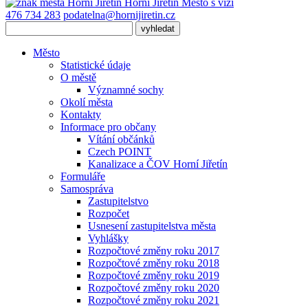
Horní Jiřetín
Město s vizí
476 734 283
podatelna@hornijiretin.cz
Město
Statistické údaje
O městě
Významné sochy
Okolí města
Kontakty
Informace pro občany
Vítání občánků
Czech POINT
Kanalizace a ČOV Horní Jiřetín
Formuláře
Samospráva
Zastupitelstvo
Rozpočet
Usnesení zastupitelstva města
Vyhlášky
Rozpočtové změny roku 2017
Rozpočtové změny roku 2018
Rozpočtové změny roku 2019
Rozpočtové změny roku 2020
Rozpočtové změny roku 2021