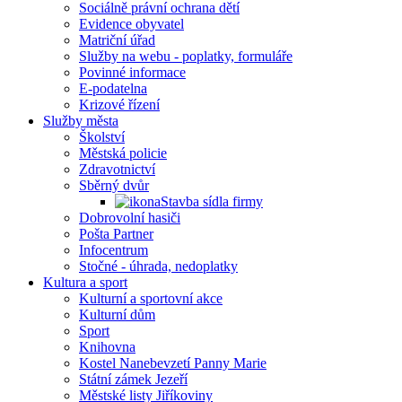
Sociálně právní ochrana dětí
Evidence obyvatel
Matriční úřad
Služby na webu - poplatky, formuláře
Povinné informace
E-podatelna
Krizové řízení
Služby města
Školství
Městská policie
Zdravotnictví
Sběrný dvůr
Stavba sídla firmy
Dobrovolní hasiči
Pošta Partner
Infocentrum
Stočné - úhrada, nedoplatky
Kultura a sport
Kulturní a sportovní akce
Kulturní dům
Sport
Knihovna
Kostel Nanebevzetí Panny Marie
Státní zámek Jezeří
Městské listy Jiříkoviny