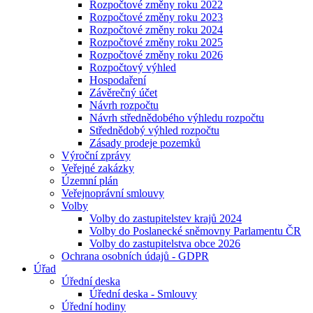
Rozpočtové změny roku 2022
Rozpočtové změny roku 2023
Rozpočtové změny roku 2024
Rozpočtové změny roku 2025
Rozpočtové změny roku 2026
Rozpočtový výhled
Hospodaření
Závěrečný účet
Návrh rozpočtu
Návrh střednědobého výhledu rozpočtu
Střednědobý výhled rozpočtu
Zásady prodeje pozemků
Výroční zprávy
Veřejné zakázky
Územní plán
Veřejnoprávní smlouvy
Volby
Volby do zastupitelstev krajů 2024
Volby do Poslanecké sněmovny Parlamentu ČR
Volby do zastupitelstva obce 2026
Ochrana osobních údajů - GDPR
Úřad
Úřední deska
Úřední deska - Smlouvy
Úřední hodiny