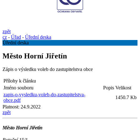
zpět
cz
-
Úřad
-
Úřední deska
Úřední deska
Město Horní Jiřetín
Zápis o výsledku voleb do zastupitelstva obce
Přílohy k článku
Jméno souboru
Popis
Velikost
zapis-o-vysledku-voleb-do-zastupitelstva-
1450.7 Kb
obce.pdf
Platnost:
24.9.2022
zpět
Město Horní Jiřetín
Potoční 15/1