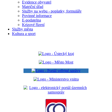
Evidence obyvatel
Matriční úřad
Služby na webu - poplatky, formuláře
Povinné informace
E-podatelna
Krizové řízení
Služby města
Kultura a sport