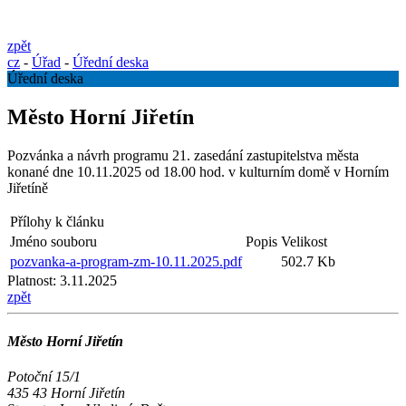
zpět
cz
-
Úřad
-
Úřední deska
Úřední deska
Město Horní Jiřetín
Pozvánka a návrh programu 21. zasedání zastupitelstva města
konané dne 10.11.2025 od 18.00 hod. v kulturním domě v Horním
Jiřetíně
Přílohy k článku
Jméno souboru
Popis
Velikost
pozvanka-a-program-zm-10.11.2025.pdf
502.7 Kb
Platnost:
3.11.2025
zpět
Město Horní Jiřetín
Potoční 15/1
435 43 Horní Jiřetín