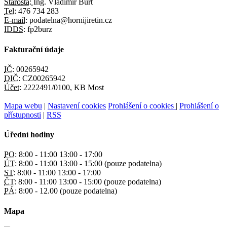
Starosta:
Ing. Vladimír Buřt
Tel:
476 734 283
E-mail:
podatelna@hornijiretin.cz
IDDS:
fp2burz
Fakturační údaje
IČ:
00265942
DIČ:
CZ00265942
Účet:
2222491/0100, KB Most
Mapa webu
|
Nastavení cookies
Prohlášení o cookies
|
Prohlášení o
přístupnosti
|
RSS
Úřední hodiny
PO:
8:00 - 11:00 13:00 - 17:00
ÚT:
8:00 - 11:00 13:00 - 15:00 (pouze podatelna)
ST:
8:00 - 11:00 13:00 - 17:00
ČT:
8:00 - 11:00 13:00 - 15:00 (pouze podatelna)
PÁ:
8:00 - 12.00 (pouze podatelna)
Mapa