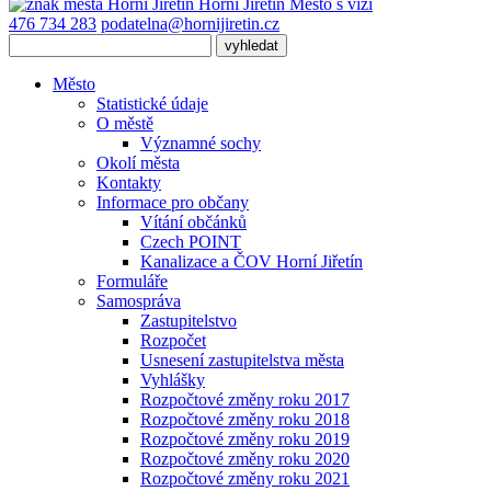
Horní Jiřetín
Město s vizí
476 734 283
podatelna@hornijiretin.cz
Město
Statistické údaje
O městě
Významné sochy
Okolí města
Kontakty
Informace pro občany
Vítání občánků
Czech POINT
Kanalizace a ČOV Horní Jiřetín
Formuláře
Samospráva
Zastupitelstvo
Rozpočet
Usnesení zastupitelstva města
Vyhlášky
Rozpočtové změny roku 2017
Rozpočtové změny roku 2018
Rozpočtové změny roku 2019
Rozpočtové změny roku 2020
Rozpočtové změny roku 2021