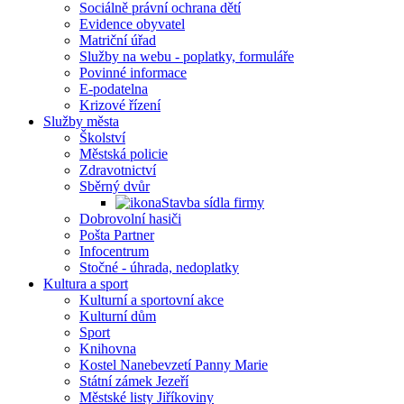
Sociálně právní ochrana dětí
Evidence obyvatel
Matriční úřad
Služby na webu - poplatky, formuláře
Povinné informace
E-podatelna
Krizové řízení
Služby města
Školství
Městská policie
Zdravotnictví
Sběrný dvůr
Stavba sídla firmy
Dobrovolní hasiči
Pošta Partner
Infocentrum
Stočné - úhrada, nedoplatky
Kultura a sport
Kulturní a sportovní akce
Kulturní dům
Sport
Knihovna
Kostel Nanebevzetí Panny Marie
Státní zámek Jezeří
Městské listy Jiříkoviny