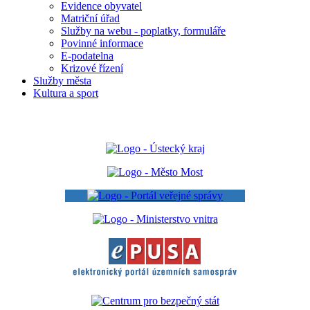
Evidence obyvatel
Matriční úřad
Služby na webu - poplatky, formuláře
Povinné informace
E-podatelna
Krizové řízení
Služby města
Kultura a sport