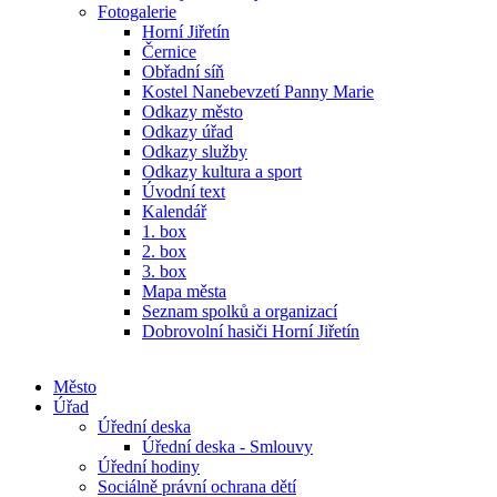
Fotogalerie
Horní Jiřetín
Černice
Obřadní síň
Kostel Nanebevzetí Panny Marie
Odkazy město
Odkazy úřad
Odkazy služby
Odkazy kultura a sport
Úvodní text
Kalendář
1. box
2. box
3. box
Mapa města
Seznam spolků a organizací
Dobrovolní hasiči Horní Jiřetín
Město
Úřad
Úřední deska
Úřední deska - Smlouvy
Úřední hodiny
Sociálně právní ochrana dětí