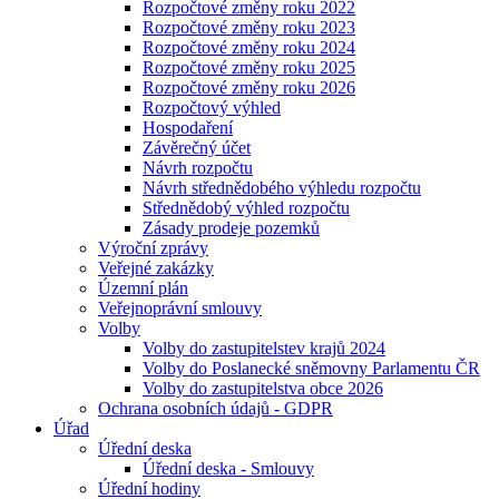
Rozpočtové změny roku 2022
Rozpočtové změny roku 2023
Rozpočtové změny roku 2024
Rozpočtové změny roku 2025
Rozpočtové změny roku 2026
Rozpočtový výhled
Hospodaření
Závěrečný účet
Návrh rozpočtu
Návrh střednědobého výhledu rozpočtu
Střednědobý výhled rozpočtu
Zásady prodeje pozemků
Výroční zprávy
Veřejné zakázky
Územní plán
Veřejnoprávní smlouvy
Volby
Volby do zastupitelstev krajů 2024
Volby do Poslanecké sněmovny Parlamentu ČR
Volby do zastupitelstva obce 2026
Ochrana osobních údajů - GDPR
Úřad
Úřední deska
Úřední deska - Smlouvy
Úřední hodiny