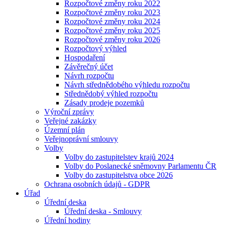
Rozpočtové změny roku 2022
Rozpočtové změny roku 2023
Rozpočtové změny roku 2024
Rozpočtové změny roku 2025
Rozpočtové změny roku 2026
Rozpočtový výhled
Hospodaření
Závěrečný účet
Návrh rozpočtu
Návrh střednědobého výhledu rozpočtu
Střednědobý výhled rozpočtu
Zásady prodeje pozemků
Výroční zprávy
Veřejné zakázky
Územní plán
Veřejnoprávní smlouvy
Volby
Volby do zastupitelstev krajů 2024
Volby do Poslanecké sněmovny Parlamentu ČR
Volby do zastupitelstva obce 2026
Ochrana osobních údajů - GDPR
Úřad
Úřední deska
Úřední deska - Smlouvy
Úřední hodiny