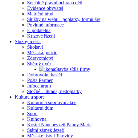
Sociálně právní ochrana dětí
Evidence obyvatel
Matriční úřad
Služby na webu - poplatky, formuláře
Povinné informace
E-podatelna
Krizové řízení
Služby města
Školství
Městská policie
Zdravotnictví
Sběrný dvůr
Stavba sídla firmy
Dobrovolní hasiči
Pošta Partner
Infocentrum
Stočné - úhrada, nedoplatky
Kultura a sport
Kulturní a sportovní akce
Kulturní dům
Sport
Knihovna
Kostel Nanebevzetí Panny Marie
Státní zámek Jezeří
Městské listy Jiříkoviny