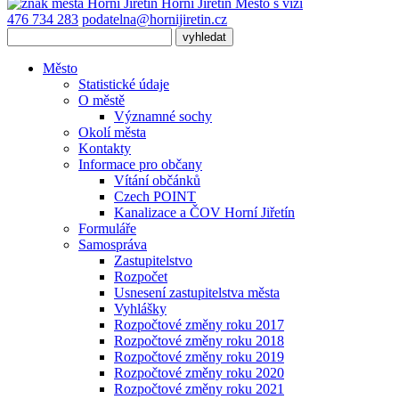
Horní Jiřetín
Město s vizí
476 734 283
podatelna@hornijiretin.cz
Město
Statistické údaje
O městě
Významné sochy
Okolí města
Kontakty
Informace pro občany
Vítání občánků
Czech POINT
Kanalizace a ČOV Horní Jiřetín
Formuláře
Samospráva
Zastupitelstvo
Rozpočet
Usnesení zastupitelstva města
Vyhlášky
Rozpočtové změny roku 2017
Rozpočtové změny roku 2018
Rozpočtové změny roku 2019
Rozpočtové změny roku 2020
Rozpočtové změny roku 2021