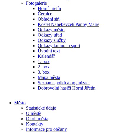
Fotogalerie
Horní Jiřetín
Černice
Obřadní síň
Kostel Nanebevzetí Panny Marie
Odkazy město
Odkazy úřad
Odkazy služby
Odkazy kultura a sport
Úvodní text
Kalendář
1. box
2. box
3. box
Mapa města
Seznam spolků a organizací
Dobrovolní hasiči Horní Jiřetín
Město
Statistické údaje
O městě
Okolí města
Kontakty
Informace pro občany