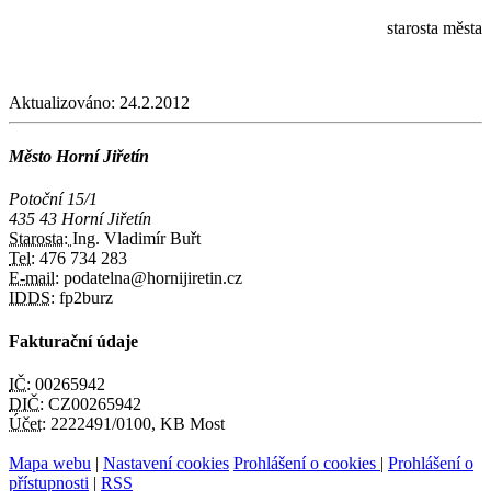
starosta města
Aktualizováno:
24.2.2012
Město Horní Jiřetín
Potoční 15/1
435 43 Horní Jiřetín
Starosta:
Ing. Vladimír Buřt
Tel:
476 734 283
E-mail:
podatelna@hornijiretin.cz
IDDS:
fp2burz
Fakturační údaje
IČ:
00265942
DIČ:
CZ00265942
Účet:
2222491/0100, KB Most
Mapa webu
|
Nastavení cookies
Prohlášení o cookies
|
Prohlášení o
přístupnosti
|
RSS