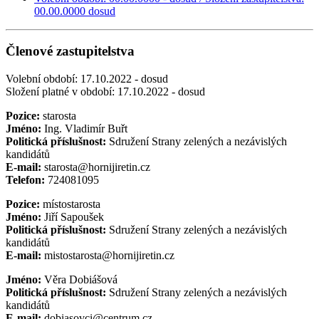
00.00.0000 dosud
Členové zastupitelstva
Volební období: 17.10.2022 - dosud
Složení platné v období: 17.10.2022 - dosud
Pozice:
starosta
Jméno:
Ing. Vladimír Buřt
Politická příslušnost:
Sdružení Strany zelených a nezávislých
kandidátů
E-mail:
starosta@hornijiretin.cz
Telefon:
724081095
Pozice:
místostarosta
Jméno:
Jiří Sapoušek
Politická příslušnost:
Sdružení Strany zelených a nezávislých
kandidátů
E-mail:
mistostarosta@hornijiretin.cz
Jméno:
Věra Dobiášová
Politická příslušnost:
Sdružení Strany zelených a nezávislých
kandidátů
E-mail:
dobiasovci@centrum.cz