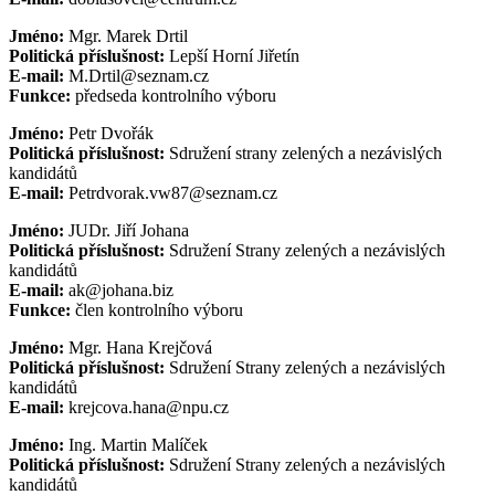
Jméno:
Mgr. Marek Drtil
Politická příslušnost:
Lepší Horní Jiřetín
E-mail:
M.Drtil@seznam.cz
Funkce:
předseda kontrolního výboru
Jméno:
Petr Dvořák
Politická příslušnost:
Sdružení strany zelených a nezávislých
kandidátů
E-mail:
Petrdvorak.vw87@seznam.cz
Jméno:
JUDr. Jiří Johana
Politická příslušnost:
Sdružení Strany zelených a nezávislých
kandidátů
E-mail:
ak@johana.biz
Funkce:
člen kontrolního výboru
Jméno:
Mgr. Hana Krejčová
Politická příslušnost:
Sdružení Strany zelených a nezávislých
kandidátů
E-mail:
krejcova.hana@npu.cz
Jméno:
Ing. Martin Malíček
Politická příslušnost:
Sdružení Strany zelených a nezávislých
kandidátů