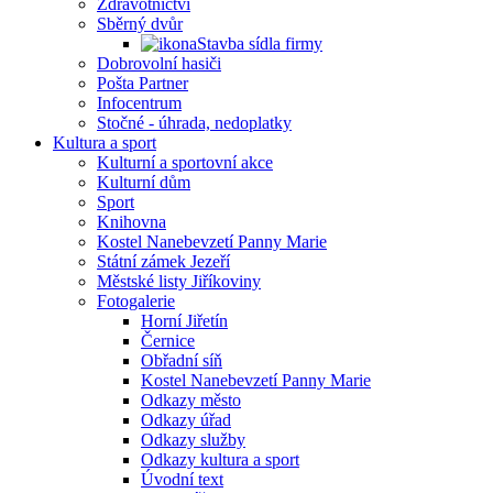
Zdravotnictví
Sběrný dvůr
Stavba sídla firmy
Dobrovolní hasiči
Pošta Partner
Infocentrum
Stočné - úhrada, nedoplatky
Kultura a sport
Kulturní a sportovní akce
Kulturní dům
Sport
Knihovna
Kostel Nanebevzetí Panny Marie
Státní zámek Jezeří
Městské listy Jiříkoviny
Fotogalerie
Horní Jiřetín
Černice
Obřadní síň
Kostel Nanebevzetí Panny Marie
Odkazy město
Odkazy úřad
Odkazy služby
Odkazy kultura a sport
Úvodní text