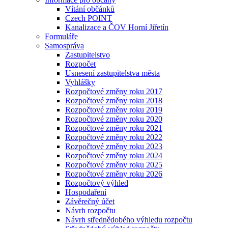
Vítání občánků
Czech POINT
Kanalizace a ČOV Horní Jiřetín
Formuláře
Samospráva
Zastupitelstvo
Rozpočet
Usnesení zastupitelstva města
Vyhlášky
Rozpočtové změny roku 2017
Rozpočtové změny roku 2018
Rozpočtové změny roku 2019
Rozpočtové změny roku 2020
Rozpočtové změny roku 2021
Rozpočtové změny roku 2022
Rozpočtové změny roku 2023
Rozpočtové změny roku 2024
Rozpočtové změny roku 2025
Rozpočtové změny roku 2026
Rozpočtový výhled
Hospodaření
Závěrečný účet
Návrh rozpočtu
Návrh střednědobého výhledu rozpočtu