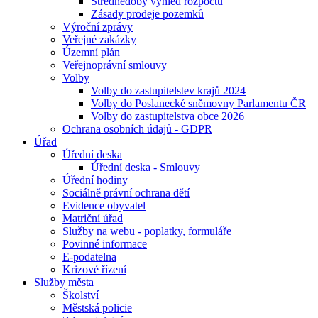
Střednědobý výhled rozpočtu
Zásady prodeje pozemků
Výroční zprávy
Veřejné zakázky
Územní plán
Veřejnoprávní smlouvy
Volby
Volby do zastupitelstev krajů 2024
Volby do Poslanecké sněmovny Parlamentu ČR
Volby do zastupitelstva obce 2026
Ochrana osobních údajů - GDPR
Úřad
Úřední deska
Úřední deska - Smlouvy
Úřední hodiny
Sociálně právní ochrana dětí
Evidence obyvatel
Matriční úřad
Služby na webu - poplatky, formuláře
Povinné informace
E-podatelna
Krizové řízení
Služby města
Školství
Městská policie