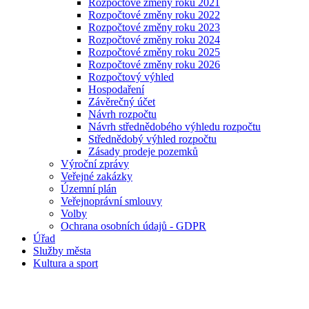
Rozpočtové změny roku 2021
Rozpočtové změny roku 2022
Rozpočtové změny roku 2023
Rozpočtové změny roku 2024
Rozpočtové změny roku 2025
Rozpočtové změny roku 2026
Rozpočtový výhled
Hospodaření
Závěrečný účet
Návrh rozpočtu
Návrh střednědobého výhledu rozpočtu
Střednědobý výhled rozpočtu
Zásady prodeje pozemků
Výroční zprávy
Veřejné zakázky
Územní plán
Veřejnoprávní smlouvy
Volby
Ochrana osobních údajů - GDPR
Úřad
Služby města
Kultura a sport