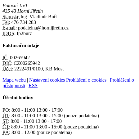
Potoční 15/1
435 43 Horní Jiřetín
Starosta:
Ing. Vladimír Buřt
Tel:
476 734 283
E-mail:
podatelna@hornijiretin.cz
IDDS:
fp2burz
Fakturační údaje
IČ:
00265942
DIČ:
CZ00265942
Účet:
2222491/0100, KB Most
Mapa webu
|
Nastavení cookies
Prohlášení o cookies
|
Prohlášení o
přístupnosti
|
RSS
Úřední hodiny
PO:
8:00 - 11:00 13:00 - 17:00
ÚT:
8:00 - 11:00 13:00 - 15:00 (pouze podatelna)
ST:
8:00 - 11:00 13:00 - 17:00
ČT:
8:00 - 11:00 13:00 - 15:00 (pouze podatelna)
PÁ:
8:00 - 12.00 (pouze podatelna)