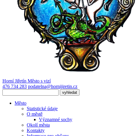
Horní Jiřetín
Město s vizí
476 734 283
podatelna@hornijiretin.cz
Město
Statistické údaje
O městě
Významné sochy
Okolí města
Kontakty
Informace pro občany