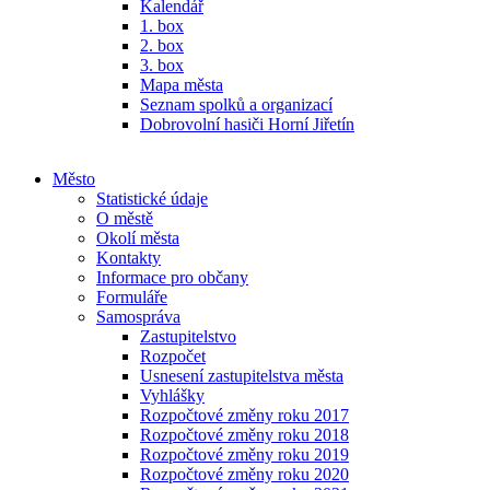
Kalendář
1. box
2. box
3. box
Mapa města
Seznam spolků a organizací
Dobrovolní hasiči Horní Jiřetín
Město
Statistické údaje
O městě
Okolí města
Kontakty
Informace pro občany
Formuláře
Samospráva
Zastupitelstvo
Rozpočet
Usnesení zastupitelstva města
Vyhlášky
Rozpočtové změny roku 2017
Rozpočtové změny roku 2018
Rozpočtové změny roku 2019
Rozpočtové změny roku 2020