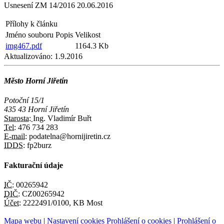
Usnesení ZM 14/2016 20.06.2016
Přílohy k článku
Jméno souboru
Popis
Velikost
img467.pdf
1164.3 Kb
Aktualizováno:
1.9.2016
Město Horní Jiřetín
Potoční 15/1
435 43 Horní Jiřetín
Starosta:
Ing. Vladimír Buřt
Tel:
476 734 283
E-mail:
podatelna@hornijiretin.cz
IDDS:
fp2burz
Fakturační údaje
IČ:
00265942
DIČ:
CZ00265942
Účet:
2222491/0100, KB Most
Mapa webu
|
Nastavení cookies
Prohlášení o cookies
|
Prohlášení o