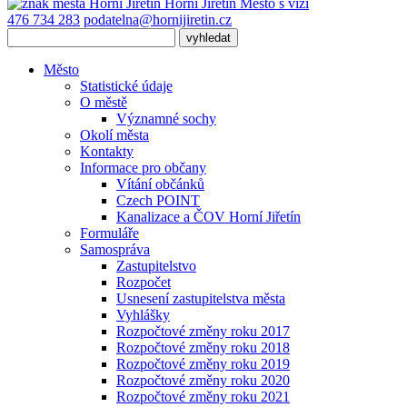
Horní Jiřetín
Město s vizí
476 734 283
podatelna@hornijiretin.cz
Město
Statistické údaje
O městě
Významné sochy
Okolí města
Kontakty
Informace pro občany
Vítání občánků
Czech POINT
Kanalizace a ČOV Horní Jiřetín
Formuláře
Samospráva
Zastupitelstvo
Rozpočet
Usnesení zastupitelstva města
Vyhlášky
Rozpočtové změny roku 2017
Rozpočtové změny roku 2018
Rozpočtové změny roku 2019
Rozpočtové změny roku 2020
Rozpočtové změny roku 2021