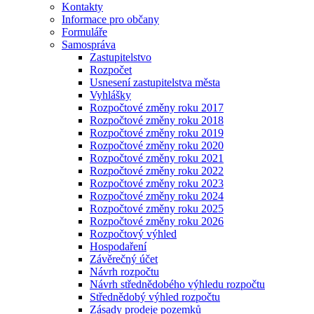
Kontakty
Informace pro občany
Formuláře
Samospráva
Zastupitelstvo
Rozpočet
Usnesení zastupitelstva města
Vyhlášky
Rozpočtové změny roku 2017
Rozpočtové změny roku 2018
Rozpočtové změny roku 2019
Rozpočtové změny roku 2020
Rozpočtové změny roku 2021
Rozpočtové změny roku 2022
Rozpočtové změny roku 2023
Rozpočtové změny roku 2024
Rozpočtové změny roku 2025
Rozpočtové změny roku 2026
Rozpočtový výhled
Hospodaření
Závěrečný účet
Návrh rozpočtu
Návrh střednědobého výhledu rozpočtu
Střednědobý výhled rozpočtu
Zásady prodeje pozemků