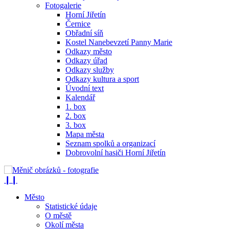
Fotogalerie
Horní Jiřetín
Černice
Obřadní síň
Kostel Nanebevzetí Panny Marie
Odkazy město
Odkazy úřad
Odkazy služby
Odkazy kultura a sport
Úvodní text
Kalendář
1. box
2. box
3. box
Mapa města
Seznam spolků a organizací
Dobrovolní hasiči Horní Jiřetín
❙❙
Město
Statistické údaje
O městě
Okolí města