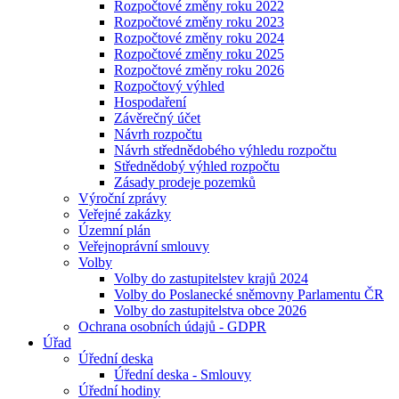
Rozpočtové změny roku 2022
Rozpočtové změny roku 2023
Rozpočtové změny roku 2024
Rozpočtové změny roku 2025
Rozpočtové změny roku 2026
Rozpočtový výhled
Hospodaření
Závěrečný účet
Návrh rozpočtu
Návrh střednědobého výhledu rozpočtu
Střednědobý výhled rozpočtu
Zásady prodeje pozemků
Výroční zprávy
Veřejné zakázky
Územní plán
Veřejnoprávní smlouvy
Volby
Volby do zastupitelstev krajů 2024
Volby do Poslanecké sněmovny Parlamentu ČR
Volby do zastupitelstva obce 2026
Ochrana osobních údajů - GDPR
Úřad
Úřední deska
Úřední deska - Smlouvy
Úřední hodiny