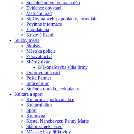
Sociálně právní ochrana dětí
Evidence obyvatel
Matriční úřad
Služby na webu - poplatky, formuláře
Povinné informace
E-podatelna
Krizové řízení
Služby města
Školství
Městská policie
Zdravotnictví
Sběrný dvůr
Stavba sídla firmy
Dobrovolní hasiči
Pošta Partner
Infocentrum
Stočné - úhrada, nedoplatky
Kultura a sport
Kulturní a sportovní akce
Kulturní dům
Sport
Knihovna
Kostel Nanebevzetí Panny Marie
Státní zámek Jezeří
Městské listy Jiříkoviny