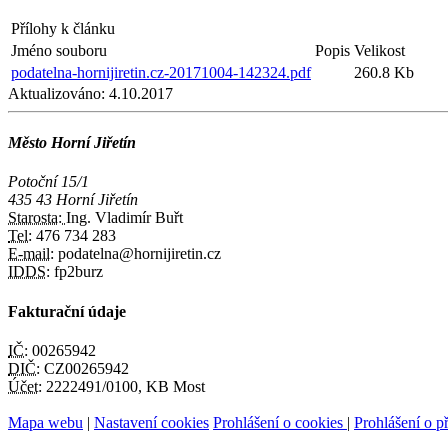
Přílohy k článku
Jméno souboru
Popis
Velikost
podatelna-hornijiretin.cz-20171004-142324.pdf
260.8 Kb
Aktualizováno:
4.10.2017
Město Horní Jiřetín
Potoční 15/1
435 43 Horní Jiřetín
Starosta:
Ing. Vladimír Buřt
Tel:
476 734 283
E-mail:
podatelna@hornijiretin.cz
IDDS:
fp2burz
Fakturační údaje
IČ:
00265942
DIČ:
CZ00265942
Účet:
2222491/0100, KB Most
Mapa webu
|
Nastavení cookies
Prohlášení o cookies
|
Prohlášení o př