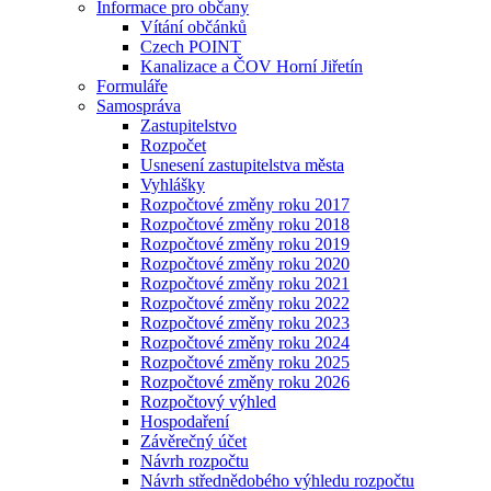
Informace pro občany
Vítání občánků
Czech POINT
Kanalizace a ČOV Horní Jiřetín
Formuláře
Samospráva
Zastupitelstvo
Rozpočet
Usnesení zastupitelstva města
Vyhlášky
Rozpočtové změny roku 2017
Rozpočtové změny roku 2018
Rozpočtové změny roku 2019
Rozpočtové změny roku 2020
Rozpočtové změny roku 2021
Rozpočtové změny roku 2022
Rozpočtové změny roku 2023
Rozpočtové změny roku 2024
Rozpočtové změny roku 2025
Rozpočtové změny roku 2026
Rozpočtový výhled
Hospodaření
Závěrečný účet
Návrh rozpočtu
Návrh střednědobého výhledu rozpočtu