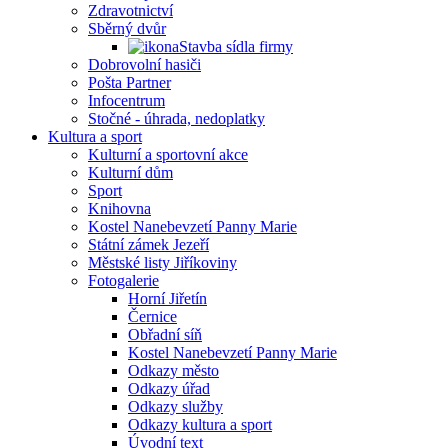
Zdravotnictví
Sběrný dvůr
Stavba sídla firmy
Dobrovolní hasiči
Pošta Partner
Infocentrum
Stočné - úhrada, nedoplatky
Kultura a sport
Kulturní a sportovní akce
Kulturní dům
Sport
Knihovna
Kostel Nanebevzetí Panny Marie
Státní zámek Jezeří
Městské listy Jiříkoviny
Fotogalerie
Horní Jiřetín
Černice
Obřadní síň
Kostel Nanebevzetí Panny Marie
Odkazy město
Odkazy úřad
Odkazy služby
Odkazy kultura a sport
Úvodní text