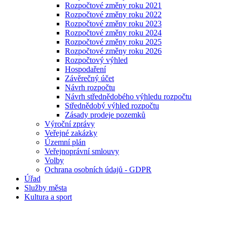
Rozpočtové změny roku 2021
Rozpočtové změny roku 2022
Rozpočtové změny roku 2023
Rozpočtové změny roku 2024
Rozpočtové změny roku 2025
Rozpočtové změny roku 2026
Rozpočtový výhled
Hospodaření
Závěrečný účet
Návrh rozpočtu
Návrh střednědobého výhledu rozpočtu
Střednědobý výhled rozpočtu
Zásady prodeje pozemků
Výroční zprávy
Veřejné zakázky
Územní plán
Veřejnoprávní smlouvy
Volby
Ochrana osobních údajů - GDPR
Úřad
Služby města
Kultura a sport