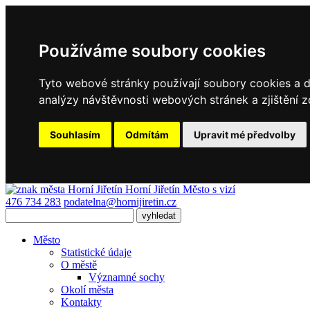
Používáme soubory cookies
Tyto webové stránky používají soubory cookies a da
analýzy návštěvnosti webových stránek a zjištění z
Souhlasím
Odmítám
Upravit mé předvolby
Horní Jiřetín
Město s vizí
476 734 283
podatelna@hornijiretin.cz
Město
Statistické údaje
O městě
Významné sochy
Okolí města
Kontakty