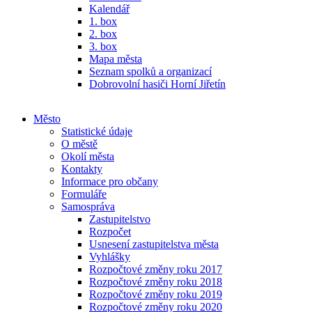
Kalendář
1. box
2. box
3. box
Mapa města
Seznam spolků a organizací
Dobrovolní hasiči Horní Jiřetín
Město
Statistické údaje
O městě
Okolí města
Kontakty
Informace pro občany
Formuláře
Samospráva
Zastupitelstvo
Rozpočet
Usnesení zastupitelstva města
Vyhlášky
Rozpočtové změny roku 2017
Rozpočtové změny roku 2018
Rozpočtové změny roku 2019
Rozpočtové změny roku 2020