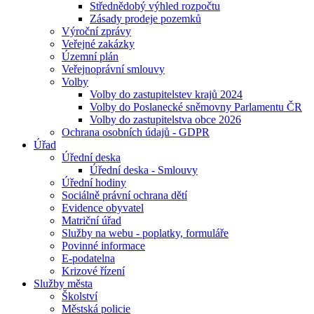
Střednědobý výhled rozpočtu
Zásady prodeje pozemků
Výroční zprávy
Veřejné zakázky
Územní plán
Veřejnoprávní smlouvy
Volby
Volby do zastupitelstev krajů 2024
Volby do Poslanecké sněmovny Parlamentu ČR
Volby do zastupitelstva obce 2026
Ochrana osobních údajů - GDPR
Úřad
Úřední deska
Úřední deska - Smlouvy
Úřední hodiny
Sociálně právní ochrana dětí
Evidence obyvatel
Matriční úřad
Služby na webu - poplatky, formuláře
Povinné informace
E-podatelna
Krizové řízení
Služby města
Školství
Městská policie