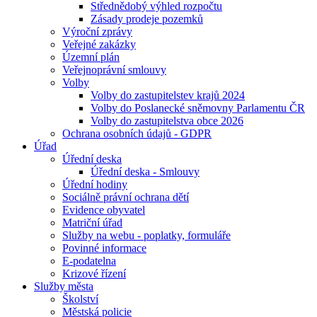
Střednědobý výhled rozpočtu
Zásady prodeje pozemků
Výroční zprávy
Veřejné zakázky
Územní plán
Veřejnoprávní smlouvy
Volby
Volby do zastupitelstev krajů 2024
Volby do Poslanecké sněmovny Parlamentu ČR
Volby do zastupitelstva obce 2026
Ochrana osobních údajů - GDPR
Úřad
Úřední deska
Úřední deska - Smlouvy
Úřední hodiny
Sociálně právní ochrana dětí
Evidence obyvatel
Matriční úřad
Služby na webu - poplatky, formuláře
Povinné informace
E-podatelna
Krizové řízení
Služby města
Školství
Městská policie