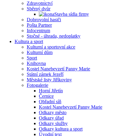
Zdravotnictví
Sběrný dvůr
Stavba sídla firmy
Dobrovolní hasiči
Pošta Partner
Infocentrum
Stočné - úhrada, nedoplatky
Kultura a sport
Kulturní a sportovní akce
Kulturní dům
Sport
Knihovna
Kostel Nanebevzetí Panny Marie
Státní zámek Jezeří
Městské listy Jiříkoviny
Fotogalerie
Horní Jiřetín
Černice
Obřadní síň
Kostel Nanebevzetí Panny Marie
Odkazy město
Odkazy úřad
Odkazy služby
Odkazy kultura a sport
Úvodní text