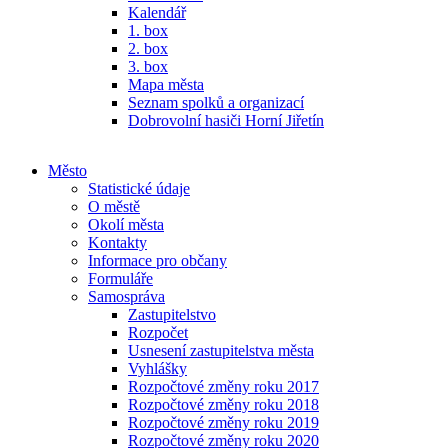
Kalendář
1. box
2. box
3. box
Mapa města
Seznam spolků a organizací
Dobrovolní hasiči Horní Jiřetín
Město
Statistické údaje
O městě
Okolí města
Kontakty
Informace pro občany
Formuláře
Samospráva
Zastupitelstvo
Rozpočet
Usnesení zastupitelstva města
Vyhlášky
Rozpočtové změny roku 2017
Rozpočtové změny roku 2018
Rozpočtové změny roku 2019
Rozpočtové změny roku 2020