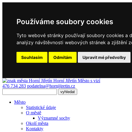
Používáme soubory cookies
Tyto webové stránky používají soubory cookies a da
analýzy návštěvnosti webových stránek a zjištění z
Souhlasím
Odmítám
Upravit mé předvolby
Horní Jiřetín
Město s vizí
476 734 283
podatelna@hornijiretin.cz
Město
Statistické údaje
O městě
Významné sochy
Okolí města
Kontakty