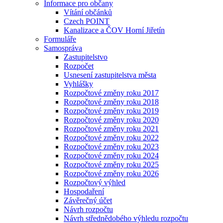
Informace pro občany
Vítání občánků
Czech POINT
Kanalizace a ČOV Horní Jiřetín
Formuláře
Samospráva
Zastupitelstvo
Rozpočet
Usnesení zastupitelstva města
Vyhlášky
Rozpočtové změny roku 2017
Rozpočtové změny roku 2018
Rozpočtové změny roku 2019
Rozpočtové změny roku 2020
Rozpočtové změny roku 2021
Rozpočtové změny roku 2022
Rozpočtové změny roku 2023
Rozpočtové změny roku 2024
Rozpočtové změny roku 2025
Rozpočtové změny roku 2026
Rozpočtový výhled
Hospodaření
Závěrečný účet
Návrh rozpočtu
Návrh střednědobého výhledu rozpočtu