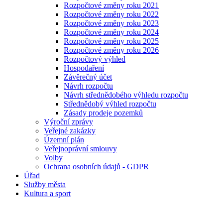
Rozpočtové změny roku 2021
Rozpočtové změny roku 2022
Rozpočtové změny roku 2023
Rozpočtové změny roku 2024
Rozpočtové změny roku 2025
Rozpočtové změny roku 2026
Rozpočtový výhled
Hospodaření
Závěrečný účet
Návrh rozpočtu
Návrh střednědobého výhledu rozpočtu
Střednědobý výhled rozpočtu
Zásady prodeje pozemků
Výroční zprávy
Veřejné zakázky
Územní plán
Veřejnoprávní smlouvy
Volby
Ochrana osobních údajů - GDPR
Úřad
Služby města
Kultura a sport