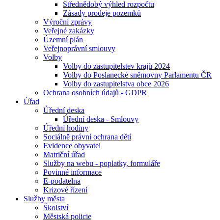
Střednědobý výhled rozpočtu
Zásady prodeje pozemků
Výroční zprávy
Veřejné zakázky
Územní plán
Veřejnoprávní smlouvy
Volby
Volby do zastupitelstev krajů 2024
Volby do Poslanecké sněmovny Parlamentu ČR
Volby do zastupitelstva obce 2026
Ochrana osobních údajů - GDPR
Úřad
Úřední deska
Úřední deska - Smlouvy
Úřední hodiny
Sociálně právní ochrana dětí
Evidence obyvatel
Matriční úřad
Služby na webu - poplatky, formuláře
Povinné informace
E-podatelna
Krizové řízení
Služby města
Školství
Městská policie