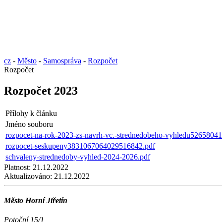
cz
-
Město
-
Samospráva
-
Rozpočet
Rozpočet
Rozpočet 2023
Přílohy k článku
Jméno souboru
rozpocet-na-rok-2023-zs-navrh-vc.-strednedobeho-vyhledu52658041
rozpocet-seskupeny3831067064029516842.pdf
schvaleny-strednedoby-vyhled-2024-2026.pdf
Platnost:
21.12.2022
Aktualizováno:
21.12.2022
Město Horní Jiřetín
Potoční 15/1