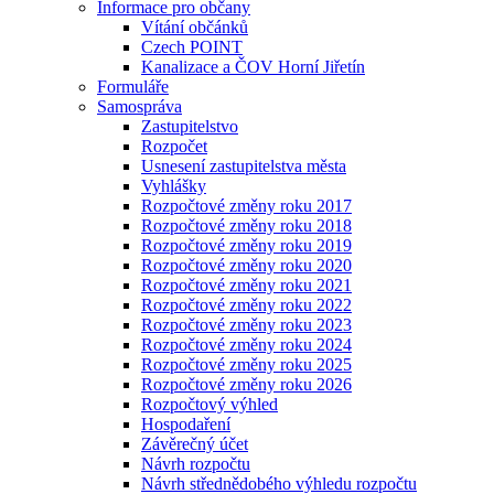
Informace pro občany
Vítání občánků
Czech POINT
Kanalizace a ČOV Horní Jiřetín
Formuláře
Samospráva
Zastupitelstvo
Rozpočet
Usnesení zastupitelstva města
Vyhlášky
Rozpočtové změny roku 2017
Rozpočtové změny roku 2018
Rozpočtové změny roku 2019
Rozpočtové změny roku 2020
Rozpočtové změny roku 2021
Rozpočtové změny roku 2022
Rozpočtové změny roku 2023
Rozpočtové změny roku 2024
Rozpočtové změny roku 2025
Rozpočtové změny roku 2026
Rozpočtový výhled
Hospodaření
Závěrečný účet
Návrh rozpočtu
Návrh střednědobého výhledu rozpočtu