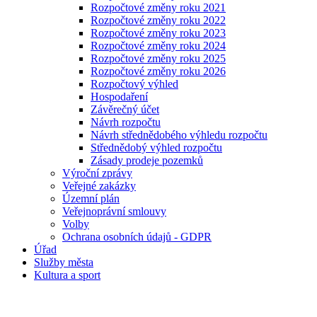
Rozpočtové změny roku 2021
Rozpočtové změny roku 2022
Rozpočtové změny roku 2023
Rozpočtové změny roku 2024
Rozpočtové změny roku 2025
Rozpočtové změny roku 2026
Rozpočtový výhled
Hospodaření
Závěrečný účet
Návrh rozpočtu
Návrh střednědobého výhledu rozpočtu
Střednědobý výhled rozpočtu
Zásady prodeje pozemků
Výroční zprávy
Veřejné zakázky
Územní plán
Veřejnoprávní smlouvy
Volby
Ochrana osobních údajů - GDPR
Úřad
Služby města
Kultura a sport