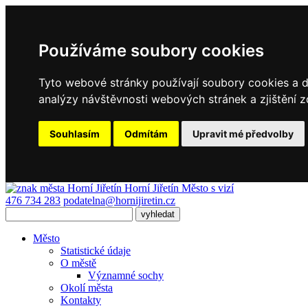
Používáme soubory cookies
Tyto webové stránky používají soubory cookies a da
analýzy návštěvnosti webových stránek a zjištění z
Souhlasím
Odmítám
Upravit mé předvolby
Horní Jiřetín
Město s vizí
476 734 283
podatelna@hornijiretin.cz
Město
Statistické údaje
O městě
Významné sochy
Okolí města
Kontakty