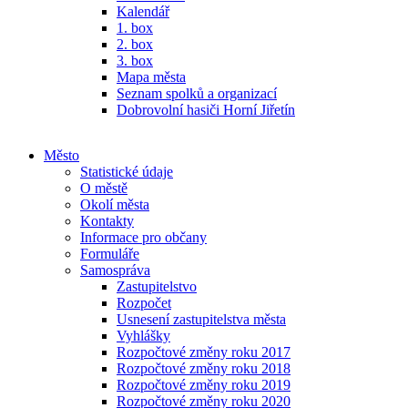
Kalendář
1. box
2. box
3. box
Mapa města
Seznam spolků a organizací
Dobrovolní hasiči Horní Jiřetín
Město
Statistické údaje
O městě
Okolí města
Kontakty
Informace pro občany
Formuláře
Samospráva
Zastupitelstvo
Rozpočet
Usnesení zastupitelstva města
Vyhlášky
Rozpočtové změny roku 2017
Rozpočtové změny roku 2018
Rozpočtové změny roku 2019
Rozpočtové změny roku 2020