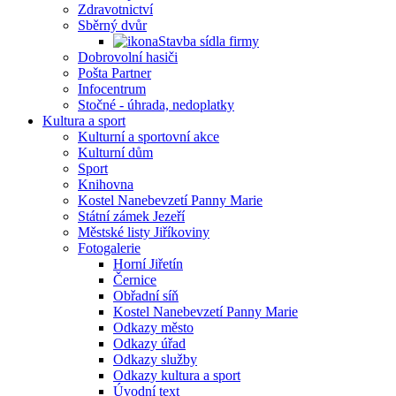
Zdravotnictví
Sběrný dvůr
Stavba sídla firmy
Dobrovolní hasiči
Pošta Partner
Infocentrum
Stočné - úhrada, nedoplatky
Kultura a sport
Kulturní a sportovní akce
Kulturní dům
Sport
Knihovna
Kostel Nanebevzetí Panny Marie
Státní zámek Jezeří
Městské listy Jiříkoviny
Fotogalerie
Horní Jiřetín
Černice
Obřadní síň
Kostel Nanebevzetí Panny Marie
Odkazy město
Odkazy úřad
Odkazy služby
Odkazy kultura a sport
Úvodní text