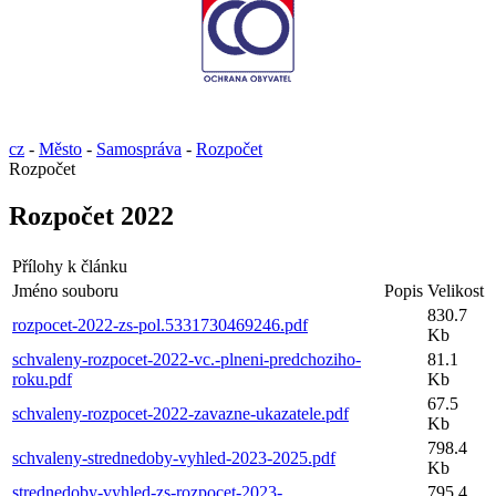
cz
-
Město
-
Samospráva
-
Rozpočet
Rozpočet
Rozpočet 2022
Přílohy k článku
Jméno souboru
Popis
Velikost
830.7
rozpocet-2022-zs-pol.5331730469246.pdf
Kb
schvaleny-rozpocet-2022-vc.-plneni-predchoziho-
81.1
roku.pdf
Kb
67.5
schvaleny-rozpocet-2022-zavazne-ukazatele.pdf
Kb
798.4
schvaleny-strednedoby-vyhled-2023-2025.pdf
Kb
strednedoby-vyhled-zs-rozpocet-2023-
795.4