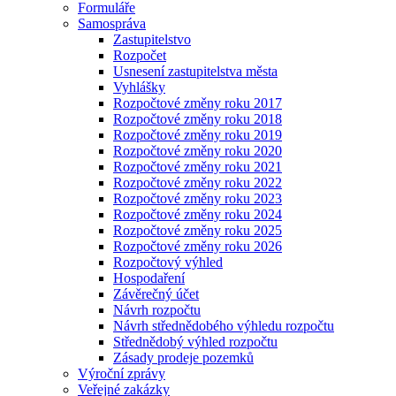
Formuláře
Samospráva
Zastupitelstvo
Rozpočet
Usnesení zastupitelstva města
Vyhlášky
Rozpočtové změny roku 2017
Rozpočtové změny roku 2018
Rozpočtové změny roku 2019
Rozpočtové změny roku 2020
Rozpočtové změny roku 2021
Rozpočtové změny roku 2022
Rozpočtové změny roku 2023
Rozpočtové změny roku 2024
Rozpočtové změny roku 2025
Rozpočtové změny roku 2026
Rozpočtový výhled
Hospodaření
Závěrečný účet
Návrh rozpočtu
Návrh střednědobého výhledu rozpočtu
Střednědobý výhled rozpočtu
Zásady prodeje pozemků
Výroční zprávy
Veřejné zakázky