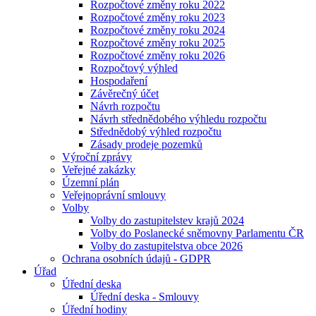
Rozpočtové změny roku 2022
Rozpočtové změny roku 2023
Rozpočtové změny roku 2024
Rozpočtové změny roku 2025
Rozpočtové změny roku 2026
Rozpočtový výhled
Hospodaření
Závěrečný účet
Návrh rozpočtu
Návrh střednědobého výhledu rozpočtu
Střednědobý výhled rozpočtu
Zásady prodeje pozemků
Výroční zprávy
Veřejné zakázky
Územní plán
Veřejnoprávní smlouvy
Volby
Volby do zastupitelstev krajů 2024
Volby do Poslanecké sněmovny Parlamentu ČR
Volby do zastupitelstva obce 2026
Ochrana osobních údajů - GDPR
Úřad
Úřední deska
Úřední deska - Smlouvy
Úřední hodiny