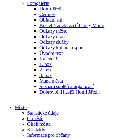
Fotogalerie
Horní Jiřetín
Černice
Obřadní síň
Kostel Nanebevzetí Panny Marie
Odkazy město
Odkazy úřad
Odkazy služby
Odkazy kultura a sport
Úvodní text
Kalendář
1. box
2. box
3. box
Mapa města
Seznam spolků a organizací
Dobrovolní hasiči Horní Jiřetín
Město
Statistické údaje
O městě
Okolí města
Kontakty
Informace pro občany