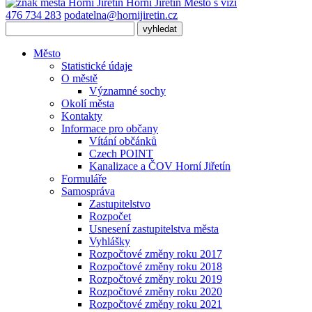
Horní Jiřetín
Město s vizí
476 734 283
podatelna@hornijiretin.cz
Město
Statistické údaje
O městě
Významné sochy
Okolí města
Kontakty
Informace pro občany
Vítání občánků
Czech POINT
Kanalizace a ČOV Horní Jiřetín
Formuláře
Samospráva
Zastupitelstvo
Rozpočet
Usnesení zastupitelstva města
Vyhlášky
Rozpočtové změny roku 2017
Rozpočtové změny roku 2018
Rozpočtové změny roku 2019
Rozpočtové změny roku 2020
Rozpočtové změny roku 2021