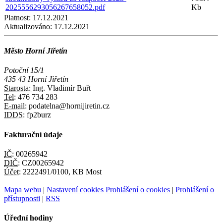
2025556293056267658052.pdf
Kb
Platnost:
17.12.2021
Aktualizováno:
17.12.2021
Město Horní Jiřetín
Potoční 15/1
435 43 Horní Jiřetín
Starosta:
Ing. Vladimír Buřt
Tel:
476 734 283
E-mail:
podatelna@hornijiretin.cz
IDDS:
fp2burz
Fakturační údaje
IČ:
00265942
DIČ:
CZ00265942
Účet:
2222491/0100, KB Most
Mapa webu
|
Nastavení cookies
Prohlášení o cookies
|
Prohlášení o
přístupnosti
|
RSS
Úřední hodiny