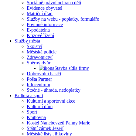
Sociálně právní ochrana dětí
Evidence obyvatel
Matriční úřad
Služby na webu - poplatky, formuláře
Povinné informace
E-podatelna
Krizové řízení
Služby města
Školství
Městská policie
Zdravotnictví
Sběrný dvůr
Stavba sídla firmy
Dobrovolní hasiči
Pošta Partner
Infocentrum
Stočné - úhrada, nedoplatky
Kultura a sport
Kulturní a sportovní akce
Kulturní dům
Sport
Knihovna
Kostel Nanebevzetí Panny Marie
Státní zámek Jezeří
Městské listy Jiříkoviny