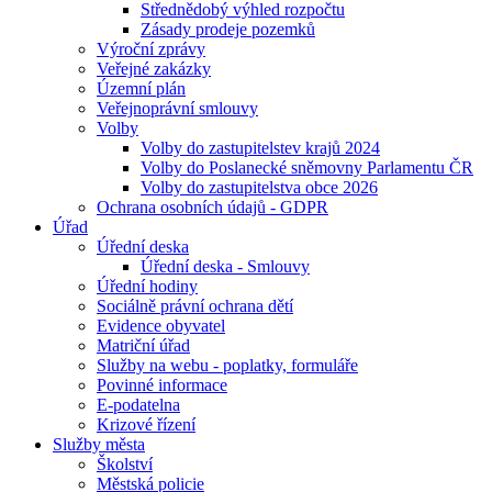
Střednědobý výhled rozpočtu
Zásady prodeje pozemků
Výroční zprávy
Veřejné zakázky
Územní plán
Veřejnoprávní smlouvy
Volby
Volby do zastupitelstev krajů 2024
Volby do Poslanecké sněmovny Parlamentu ČR
Volby do zastupitelstva obce 2026
Ochrana osobních údajů - GDPR
Úřad
Úřední deska
Úřední deska - Smlouvy
Úřední hodiny
Sociálně právní ochrana dětí
Evidence obyvatel
Matriční úřad
Služby na webu - poplatky, formuláře
Povinné informace
E-podatelna
Krizové řízení
Služby města
Školství
Městská policie