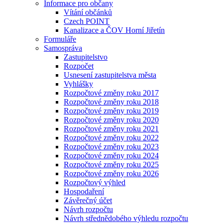
Informace pro občany
Vítání občánků
Czech POINT
Kanalizace a ČOV Horní Jiřetín
Formuláře
Samospráva
Zastupitelstvo
Rozpočet
Usnesení zastupitelstva města
Vyhlášky
Rozpočtové změny roku 2017
Rozpočtové změny roku 2018
Rozpočtové změny roku 2019
Rozpočtové změny roku 2020
Rozpočtové změny roku 2021
Rozpočtové změny roku 2022
Rozpočtové změny roku 2023
Rozpočtové změny roku 2024
Rozpočtové změny roku 2025
Rozpočtové změny roku 2026
Rozpočtový výhled
Hospodaření
Závěrečný účet
Návrh rozpočtu
Návrh střednědobého výhledu rozpočtu