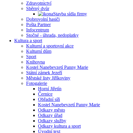
Zdravotnictví
Sběrný dvůr
Stavba sídla firmy
Dobrovolní hasiči
Pošta Partner
Infocentrum
Stočné - úhrada, nedoplatky
Kultura a sport
Kulturní a sportovní akce
Kulturní dům
Sport
Knihovna
Kostel Nanebevzetí Panny Marie
Státní zámek Jezeří
Městské listy Jiříkoviny
Fotogalerie
Horní Jiřetín
Černice
Obřadní síň
Kostel Nanebevzetí Panny Marie
Odkazy město
Odkazy úřad
Odkazy služby
Odkazy kultura a sport
Úvodní text