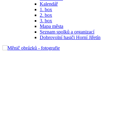
Kalendář
1. box
2. box
3. box
Mapa města
Seznam spolků a organizací
Dobrovolní hasiči Horní Jiřetín