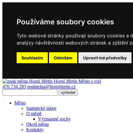
Používáme soubory cookies
Tyto webové stránky používají soubory cookies a da
analýzy návštěvnosti webových stránek a zjištění z
Souhlasím
Odmítám
Upravit mé předvolby
Horní Jiřetín
Město s vizí
476 734 283
podatelna@hornijiretin.cz
Město
Statistické údaje
O městě
Významné sochy
Okolí města
Kontakty