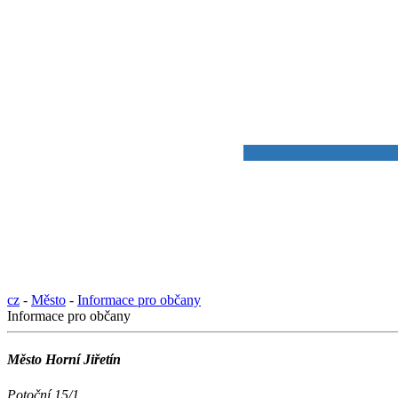
cz
-
Město
-
Informace pro občany
Informace pro občany
Město Horní Jiřetín
Potoční 15/1