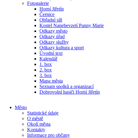
Fotogalerie
Horní Jiřetín
Černice
Obřadní síň
Kostel Nanebevzetí Panny Marie
Odkazy město
Odkazy úřad
Odkazy služby
Odkazy kultura a sport
Úvodní text
Kalendář
1. box
2. box
3. box
Mapa města
Seznam spolků a organizací
Dobrovolní hasiči Horní Jiřetín
Město
Statistické údaje
O městě
Okolí města
Kontakty
Informace pro občany