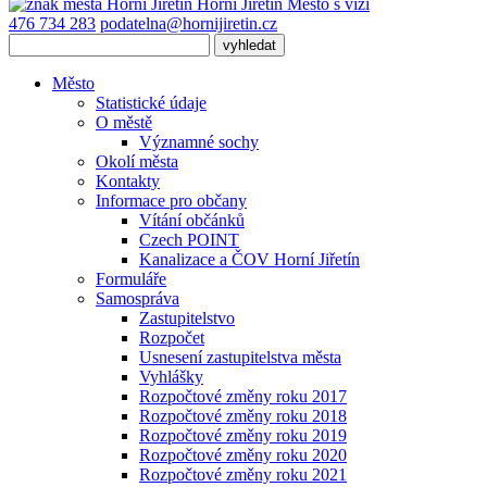
Horní Jiřetín
Město s vizí
476 734 283
podatelna@hornijiretin.cz
Město
Statistické údaje
O městě
Významné sochy
Okolí města
Kontakty
Informace pro občany
Vítání občánků
Czech POINT
Kanalizace a ČOV Horní Jiřetín
Formuláře
Samospráva
Zastupitelstvo
Rozpočet
Usnesení zastupitelstva města
Vyhlášky
Rozpočtové změny roku 2017
Rozpočtové změny roku 2018
Rozpočtové změny roku 2019
Rozpočtové změny roku 2020
Rozpočtové změny roku 2021