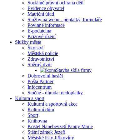
Sociálně právní ochrana dětí
Evidence obyvatel
Matriční úřad
Služby na webu - poplatky, formuláře
Povinné informace
E-podatelna
Krizové řízení
Služby města
Školství
Městská policie
Zdravotnictví
Sběrný dvůr
Stavba sídla firmy
Dobrovolní hasiči
Pošta Partner
Infocentrum
Stočné - úhrada, nedoplatky
Kultura a sport
Kulturní a sportovní akce
Kulturní dům
Sport
Knihovna
Kostel Nanebevzetí Panny Marie
Státní zámek Jezeří
Městské listy Jiříkoviny