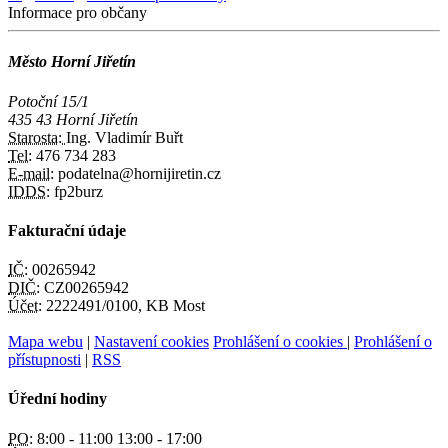
Informace pro občany
Město Horní Jiřetín
Potoční 15/1
435 43 Horní Jiřetín
Starosta:
Ing. Vladimír Buřt
Tel:
476 734 283
E-mail:
podatelna@hornijiretin.cz
IDDS:
fp2burz
Fakturační údaje
IČ:
00265942
DIČ:
CZ00265942
Účet:
2222491/0100, KB Most
Mapa webu
|
Nastavení cookies
Prohlášení o cookies
|
Prohlášení o
přístupnosti
|
RSS
Úřední hodiny
PO:
8:00 - 11:00 13:00 - 17:00