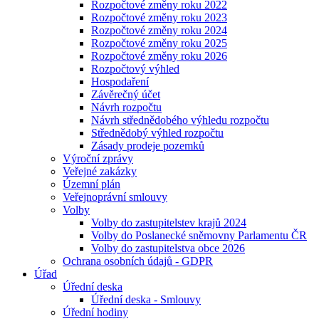
Rozpočtové změny roku 2022
Rozpočtové změny roku 2023
Rozpočtové změny roku 2024
Rozpočtové změny roku 2025
Rozpočtové změny roku 2026
Rozpočtový výhled
Hospodaření
Závěrečný účet
Návrh rozpočtu
Návrh střednědobého výhledu rozpočtu
Střednědobý výhled rozpočtu
Zásady prodeje pozemků
Výroční zprávy
Veřejné zakázky
Územní plán
Veřejnoprávní smlouvy
Volby
Volby do zastupitelstev krajů 2024
Volby do Poslanecké sněmovny Parlamentu ČR
Volby do zastupitelstva obce 2026
Ochrana osobních údajů - GDPR
Úřad
Úřední deska
Úřední deska - Smlouvy
Úřední hodiny