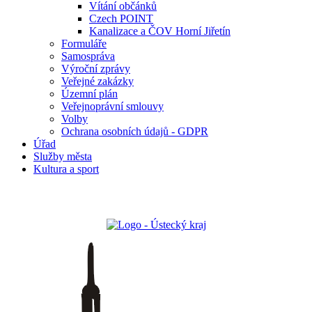
Vítání občánků
Czech POINT
Kanalizace a ČOV Horní Jiřetín
Formuláře
Samospráva
Výroční zprávy
Veřejné zakázky
Územní plán
Veřejnoprávní smlouvy
Volby
Ochrana osobních údajů - GDPR
Úřad
Služby města
Kultura a sport