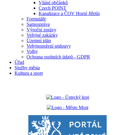
Vítání občánků
Czech POINT
Kanalizace a ČOV Horní Jiřetín
Formuláře
Samospráva
Výroční zprávy
Veřejné zakázky
Územní plán
Veřejnoprávní smlouvy
Volby
Ochrana osobních údajů - GDPR
Úřad
Služby města
Kultura a sport