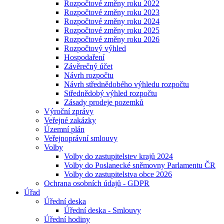
Rozpočtové změny roku 2022
Rozpočtové změny roku 2023
Rozpočtové změny roku 2024
Rozpočtové změny roku 2025
Rozpočtové změny roku 2026
Rozpočtový výhled
Hospodaření
Závěrečný účet
Návrh rozpočtu
Návrh střednědobého výhledu rozpočtu
Střednědobý výhled rozpočtu
Zásady prodeje pozemků
Výroční zprávy
Veřejné zakázky
Územní plán
Veřejnoprávní smlouvy
Volby
Volby do zastupitelstev krajů 2024
Volby do Poslanecké sněmovny Parlamentu ČR
Volby do zastupitelstva obce 2026
Ochrana osobních údajů - GDPR
Úřad
Úřední deska
Úřední deska - Smlouvy
Úřední hodiny