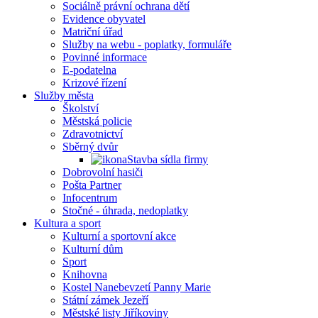
Sociálně právní ochrana dětí
Evidence obyvatel
Matriční úřad
Služby na webu - poplatky, formuláře
Povinné informace
E-podatelna
Krizové řízení
Služby města
Školství
Městská policie
Zdravotnictví
Sběrný dvůr
Stavba sídla firmy
Dobrovolní hasiči
Pošta Partner
Infocentrum
Stočné - úhrada, nedoplatky
Kultura a sport
Kulturní a sportovní akce
Kulturní dům
Sport
Knihovna
Kostel Nanebevzetí Panny Marie
Státní zámek Jezeří
Městské listy Jiříkoviny