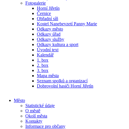
Fotogalerie
Horní Jiřetín
Černice
Obřadní síň
Kostel Nanebevzetí Panny Marie
Odkazy město
Odkazy úřad
Odkazy služby
Odkazy kultura a sport
Úvodní text
Kalendář
1. box
2. box
3. box
Mapa města
Seznam spolků a organizací
Dobrovolní hasiči Horní Jiřetín
Město
Statistické údaje
O městě
Okolí města
Kontakty
Informace pro občany