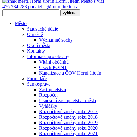
Horní Jiřetín
Město s vizí
476 734 283
podatelna@hornijiretin.cz
Město
Statistické údaje
O městě
Významné sochy
Okolí města
Kontakty
Informace pro občany
Vítání občánků
Czech POINT
Kanalizace a ČOV Horní Jiřetín
Formuláře
Samospráva
Zastupitelstvo
Rozpočet
Usnesení zastupitelstva města
Vyhlášky
Rozpočtové změny roku 2017
Rozpočtové změny roku 2018
Rozpočtové změny roku 2019
Rozpočtové změny roku 2020
Rozpočtové změny roku 2021