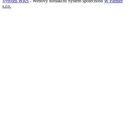
Vytvořil WRS
- Webový Redakční Systém společnosti
W Partner
s.r.o.