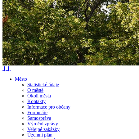
❙❙
Město
Statistické údaje
O městě
Okolí města
Kontakty
Informace pro občany
Formuláře
Samospráva
Výroční zprávy
Veřejné zakázky
Územní plán