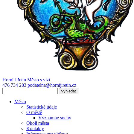
Horní Jiřetín
Město s vizí
476 734 283
podatelna@hornijiretin.cz
Město
Statistické údaje
O městě
Významné sochy
Okolí města
Kontakty
Informace pro občany