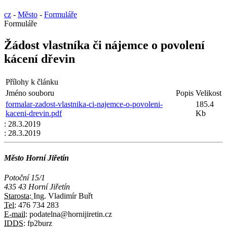
cz
-
Město
-
Formuláře
Formuláře
Žádost vlastníka či nájemce o povolení
kácení dřevin
Přílohy k článku
Jméno souboru
Popis
Velikost
formalar-zadost-vlastnika-ci-najemce-o-povoleni-
185.4
kaceni-drevin.pdf
Kb
:
28.3.2019
:
28.3.2019
Město Horní Jiřetín
Potoční 15/1
435 43 Horní Jiřetín
Starosta:
Ing. Vladimír Buřt
Tel:
476 734 283
E-mail:
podatelna@hornijiretin.cz
IDDS:
fp2burz