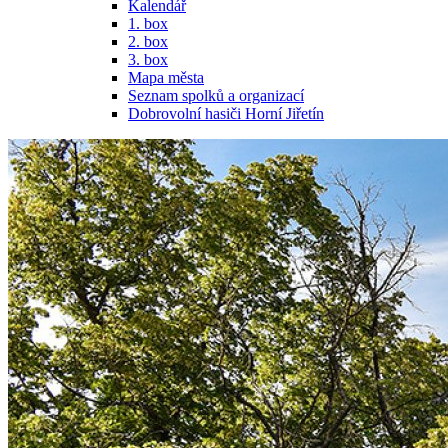
Kalendář
1. box
2. box
3. box
Mapa města
Seznam spolků a organizací
Dobrovolní hasiči Horní Jiřetín