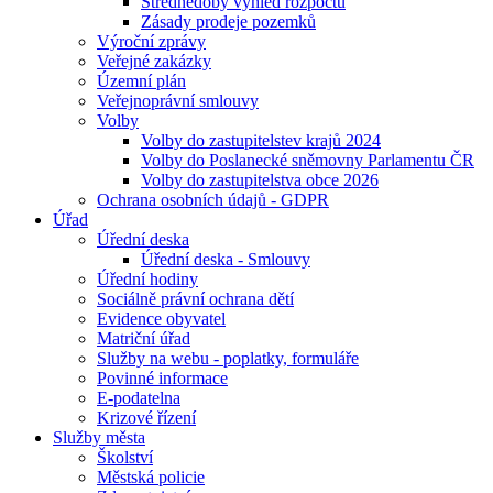
Střednědobý výhled rozpočtu
Zásady prodeje pozemků
Výroční zprávy
Veřejné zakázky
Územní plán
Veřejnoprávní smlouvy
Volby
Volby do zastupitelstev krajů 2024
Volby do Poslanecké sněmovny Parlamentu ČR
Volby do zastupitelstva obce 2026
Ochrana osobních údajů - GDPR
Úřad
Úřední deska
Úřední deska - Smlouvy
Úřední hodiny
Sociálně právní ochrana dětí
Evidence obyvatel
Matriční úřad
Služby na webu - poplatky, formuláře
Povinné informace
E-podatelna
Krizové řízení
Služby města
Školství
Městská policie