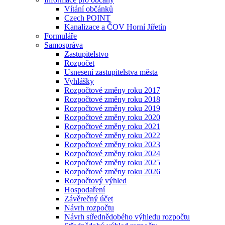
Vítání občánků
Czech POINT
Kanalizace a ČOV Horní Jiřetín
Formuláře
Samospráva
Zastupitelstvo
Rozpočet
Usnesení zastupitelstva města
Vyhlášky
Rozpočtové změny roku 2017
Rozpočtové změny roku 2018
Rozpočtové změny roku 2019
Rozpočtové změny roku 2020
Rozpočtové změny roku 2021
Rozpočtové změny roku 2022
Rozpočtové změny roku 2023
Rozpočtové změny roku 2024
Rozpočtové změny roku 2025
Rozpočtové změny roku 2026
Rozpočtový výhled
Hospodaření
Závěrečný účet
Návrh rozpočtu
Návrh střednědobého výhledu rozpočtu