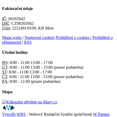
Fakturační údaje
IČ:
00265942
DIČ:
CZ00265942
Účet:
2222491/0100, KB Most
Mapa webu
|
Nastavení cookies
Prohlášení o cookies
|
Prohlášení o
přístupnosti
|
RSS
Úřední hodiny
PO:
8:00 - 11:00 13:00 - 17:00
ÚT:
8:00 - 11:00 13:00 - 15:00 (pouze podatelna)
ST:
8:00 - 11:00 13:00 - 17:00
ČT:
8:00 - 11:00 13:00 - 15:00 (pouze podatelna)
PÁ:
8:00 - 12.00 (pouze podatelna)
Mapa
Vytvořil WRS
- Webový Redakční Systém společnosti
W Partner