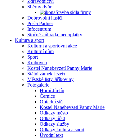
Zdravotnictví
Sběrný dvůr
Stavba sídla firmy
Dobrovolní hasiči
Pošta Partner
Infocentrum
Stočné - úhrada, nedoplatky
Kultura a sport
Kulturní a sportovní akce
Kulturní dům
Sport
Knihovna
Kostel Nanebevzetí Panny Marie
Státní zámek Jezeří
Městské listy Jiříkoviny
Fotogalerie
Horní Jiřetín
Černice
Obřadní síň
Kostel Nanebevzetí Panny Marie
Odkazy město
Odkazy úřad
Odkazy služby
Odkazy kultura a sport
Úvodní text