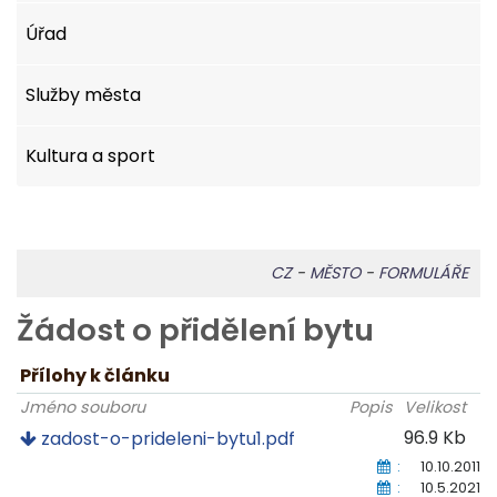
Úřad
Služby města
Kultura a sport
CZ
-
MĚSTO
-
FORMULÁŘE
Žádost o přidělení bytu
Přílohy k článku
Jméno souboru
Popis
Velikost
96.9 Kb
zadost-o-prideleni-bytu1.pdf
:
10.10.2011
:
10.5.2021