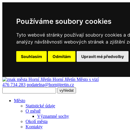
Používáme soubory cookies
Tyto webové stránky používají soubory cookies a da
analýzy návštěvnosti webových stránek a zjištění z
Souhlasím
Odmítám
Upravit mé předvolby
Horní Jiřetín
Město s vizí
476 734 283
podatelna@hornijiretin.cz
Město
Statistické údaje
O městě
Významné sochy
Okolí města
Kontakty