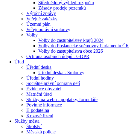
Střednědobý výhled rozpočtu
Zásady prodeje pozemků
Výroční zprávy
Veřejné zakázky
Územní plán
Veřejnoprávní smlouvy
Volby
Volby do zastupitelstev krajů 2024
Volby do Poslanecké sněmovny Parlamentu ČR
Volby do zastupitelstva obce 2026
Ochrana osobních údajů - GDPR
Úřad
Úřední deska
Úřední deska - Smlouvy
Úřední hodiny
Sociálně právní ochrana dětí
Evidence obyvatel
Matriční úřad
Služby na webu - poplatky, formuláře
Povinné informace
E-podatelna
Krizové řízení
Služby města
Školství
Městská policie