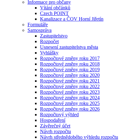
Informace pro občany
Vítání občánků
Czech POINT
Kanalizace a ČOV Horní Jiřetín
Formuláře
Samospráva
Zastupitelstvo
Rozpočet
Usnesení zastupitelstva města
Vyhlášky
Rozpočtové změny roku 2017
Rozpočtové změny roku 2018
Rozpočtové změny roku 2019
Rozpočtové změny roku 2020
Rozpočtové změny roku 2021
Rozpočtové změny roku 2022
Rozpočtové změny roku 2023
Rozpočtové změny roku 2024
Rozpočtové změny roku 2025
Rozpočtové změny roku 2026
Rozpočtový výhled
Hospodaření
Závěrečný účet
Návrh rozpočtu
Návrh střednědobého výhledu rozpočtu