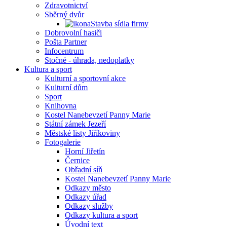
Zdravotnictví
Sběrný dvůr
Stavba sídla firmy
Dobrovolní hasiči
Pošta Partner
Infocentrum
Stočné - úhrada, nedoplatky
Kultura a sport
Kulturní a sportovní akce
Kulturní dům
Sport
Knihovna
Kostel Nanebevzetí Panny Marie
Státní zámek Jezeří
Městské listy Jiříkoviny
Fotogalerie
Horní Jiřetín
Černice
Obřadní síň
Kostel Nanebevzetí Panny Marie
Odkazy město
Odkazy úřad
Odkazy služby
Odkazy kultura a sport
Úvodní text