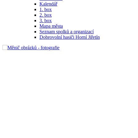
Kalendář
1. box
2. box
3. box
Mapa města
Seznam spolků a organizací
Dobrovolní hasiči Horní Jiřetín