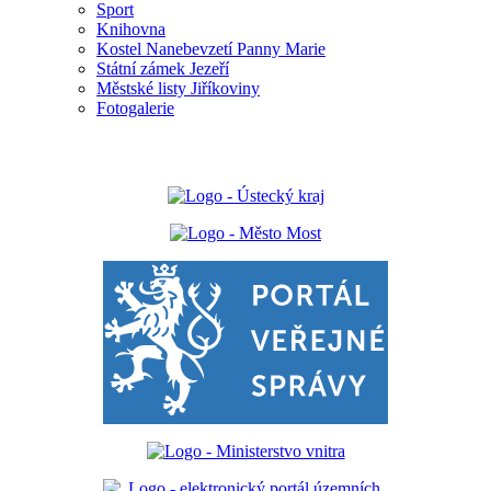
Sport
Knihovna
Kostel Nanebevzetí Panny Marie
Státní zámek Jezeří
Městské listy Jiříkoviny
Fotogalerie