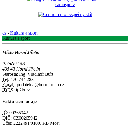
cz
-
Kultura a sport
Kultura a sport
Město Horní Jiřetín
Potoční 15/1
435 43 Horní Jiřetín
Starosta:
Ing. Vladimír Buřt
Tel:
476 734 283
E-mail:
podatelna@hornijiretin.cz
IDDS:
fp2burz
Fakturační údaje
IČ:
00265942
DIČ:
CZ00265942
Účet:
2222491/0100, KB Most