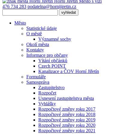
Horní Jiřetín
Město s vizí
476 734 283
podatelna@hornijiretin.cz
Město
Statistické údaje
O městě
Významné sochy
Okolí města
Kontakty
Informace pro občany
Vítání občánků
Czech POINT
Kanalizace a ČOV Horní Jiřetín
Formuláře
Samospráva
Zastupitelstvo
Rozpočet
Usnesení zastupitelstva města
Vyhlášky
Rozpočtové změny roku 2017
Rozpočtové změny roku 2018
Rozpočtové změny roku 2019
Rozpočtové změny roku 2020
Rozpočtové změny roku 2021