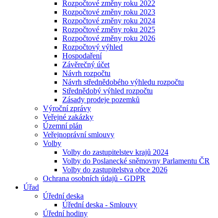
Rozpočtové změny roku 2022
Rozpočtové změny roku 2023
Rozpočtové změny roku 2024
Rozpočtové změny roku 2025
Rozpočtové změny roku 2026
Rozpočtový výhled
Hospodaření
Závěrečný účet
Návrh rozpočtu
Návrh střednědobého výhledu rozpočtu
Střednědobý výhled rozpočtu
Zásady prodeje pozemků
Výroční zprávy
Veřejné zakázky
Územní plán
Veřejnoprávní smlouvy
Volby
Volby do zastupitelstev krajů 2024
Volby do Poslanecké sněmovny Parlamentu ČR
Volby do zastupitelstva obce 2026
Ochrana osobních údajů - GDPR
Úřad
Úřední deska
Úřední deska - Smlouvy
Úřední hodiny