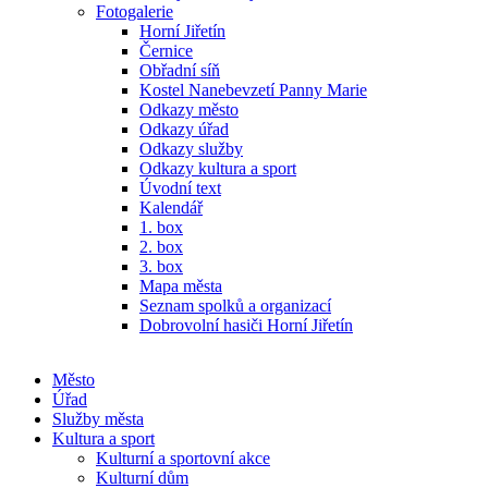
Fotogalerie
Horní Jiřetín
Černice
Obřadní síň
Kostel Nanebevzetí Panny Marie
Odkazy město
Odkazy úřad
Odkazy služby
Odkazy kultura a sport
Úvodní text
Kalendář
1. box
2. box
3. box
Mapa města
Seznam spolků a organizací
Dobrovolní hasiči Horní Jiřetín
Město
Úřad
Služby města
Kultura a sport
Kulturní a sportovní akce
Kulturní dům