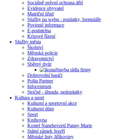
Sociálně právní ochrana dětí
Evidence obyvatel
Matriční úřad
Služby na webu - poplatky, formuláře
Povinné informace
E-podatelna
Krizové řízení
Služby města
Školství
Městská policie
Zdravotnictví
Sběrný dvůr
Stavba sídla firmy
Dobrovolní hasiči
Pošta Partner
Infocentrum
Stočné - úhrada, nedoplatky
Kultura a sport
Kulturní a sportovní akce
Kulturní dům
Sport
Knihovna
Kostel Nanebevzetí Panny Marie
Státní zámek Jezeří
Městské listy Jiříkoviny