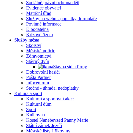
Sociálně právní ochrana dětí
Evidence obyvatel
Matriční úřad
Služby na webu - poplatky, formuláře
Povinné informace
E-podatelna
Krizové řízení
Služby města
Školství
Městská policie
Zdravotnictví
Sběrný dvůr
Stavba sídla firmy
Dobrovolní hasiči
Pošta Partner
Infocentrum
Stočné - úhrada, nedoplatky
Kultura a sport
Kulturní a sportovní akce
Kulturní dům
Sport
Knihovna
Kostel Nanebevzetí Panny Marie
Státní zámek Jezeří
Městské listy Jiříkoviny