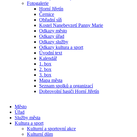
Fotogalerie
Horní Jiřetín
Černice
Obřadní síň
Kostel Nanebevzetí Panny Marie
Odkazy město
Odkazy úřad
Odkazy služby
Odkazy kultura a sport
Úvodní text
Kalendář
1. box
2. box
3. box
Mapa města
Seznam spolků a organizací
Dobrovolní hasiči Horní Jiřetín
Město
Úřad
Služby města
Kultura a sport
Kulturní a sportovní akce
Kulturní dům