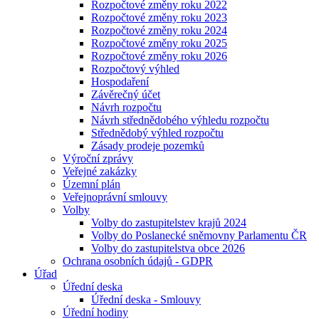
Rozpočtové změny roku 2022
Rozpočtové změny roku 2023
Rozpočtové změny roku 2024
Rozpočtové změny roku 2025
Rozpočtové změny roku 2026
Rozpočtový výhled
Hospodaření
Závěrečný účet
Návrh rozpočtu
Návrh střednědobého výhledu rozpočtu
Střednědobý výhled rozpočtu
Zásady prodeje pozemků
Výroční zprávy
Veřejné zakázky
Územní plán
Veřejnoprávní smlouvy
Volby
Volby do zastupitelstev krajů 2024
Volby do Poslanecké sněmovny Parlamentu ČR
Volby do zastupitelstva obce 2026
Ochrana osobních údajů - GDPR
Úřad
Úřední deska
Úřední deska - Smlouvy
Úřední hodiny