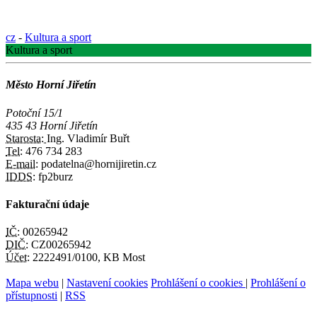
cz
-
Kultura a sport
Kultura a sport
Město Horní Jiřetín
Potoční 15/1
435 43 Horní Jiřetín
Starosta:
Ing. Vladimír Buřt
Tel:
476 734 283
E-mail:
podatelna@hornijiretin.cz
IDDS:
fp2burz
Fakturační údaje
IČ:
00265942
DIČ:
CZ00265942
Účet:
2222491/0100, KB Most
Mapa webu
|
Nastavení cookies
Prohlášení o cookies
|
Prohlášení o
přístupnosti
|
RSS