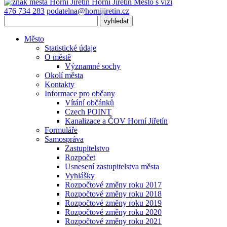
Horní Jiřetín
Město s vizí
476 734 283
podatelna@hornijiretin.cz
Město
Statistické údaje
O městě
Významné sochy
Okolí města
Kontakty
Informace pro občany
Vítání občánků
Czech POINT
Kanalizace a ČOV Horní Jiřetín
Formuláře
Samospráva
Zastupitelstvo
Rozpočet
Usnesení zastupitelstva města
Vyhlášky
Rozpočtové změny roku 2017
Rozpočtové změny roku 2018
Rozpočtové změny roku 2019
Rozpočtové změny roku 2020
Rozpočtové změny roku 2021