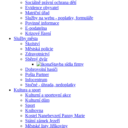
Sociálně právní ochrana dětí
Evidence obyvatel
Matriční úřad
Služby na webu - poplatky, formuláře
Povinné informace
E-podatelna
Krizové řízení
Služby města
Školství
Městská policie
Zdravotnictví
Sběrný dvůr
Stavba sídla firmy
Dobrovolní hasiči
Pošta Partner
Infocentrum
Stočné - úhrada, nedoplatky
Kultura a sport
Kulturní a sportovní akce
Kulturní dům
Sport
Knihovna
Kostel Nanebevzetí Panny Marie
Státní zámek Jezeří
Městské listy Jiříkoviny