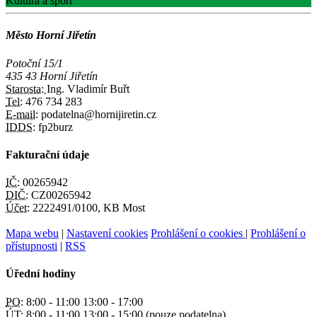
Kultura a sport
Město Horní Jiřetín
Potoční 15/1
435 43 Horní Jiřetín
Starosta:
Ing. Vladimír Buřt
Tel:
476 734 283
E-mail:
podatelna@hornijiretin.cz
IDDS:
fp2burz
Fakturační údaje
IČ:
00265942
DIČ:
CZ00265942
Účet:
2222491/0100, KB Most
Mapa webu
|
Nastavení cookies
Prohlášení o cookies
|
Prohlášení o
přístupnosti
|
RSS
Úřední hodiny
PO:
8:00 - 11:00 13:00 - 17:00
ÚT:
8:00 - 11:00 13:00 - 15:00 (pouze podatelna)