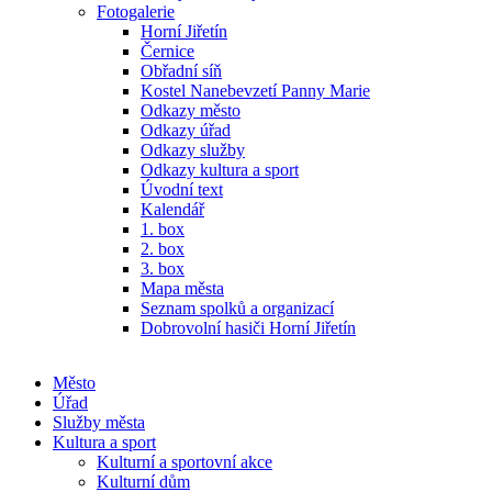
Fotogalerie
Horní Jiřetín
Černice
Obřadní síň
Kostel Nanebevzetí Panny Marie
Odkazy město
Odkazy úřad
Odkazy služby
Odkazy kultura a sport
Úvodní text
Kalendář
1. box
2. box
3. box
Mapa města
Seznam spolků a organizací
Dobrovolní hasiči Horní Jiřetín
Město
Úřad
Služby města
Kultura a sport
Kulturní a sportovní akce
Kulturní dům