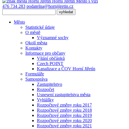
Horní Jiřetín
Město s vizí
476 734 283
podatelna@hornijiretin.cz
Město
Statistické údaje
O městě
Významné sochy
Okolí města
Kontakty
Informace pro občany
Vítání občánků
Czech POINT
Kanalizace a ČOV Horní Jiřetín
Formuláře
Samospráva
Zastupitelstvo
Rozpočet
Usnesení zastupitelstva města
Vyhlášky
Rozpočtové změny roku 2017
Rozpočtové změny roku 2018
Rozpočtové změny roku 2019
Rozpočtové změny roku 2020
Rozpočtové změny roku 2021