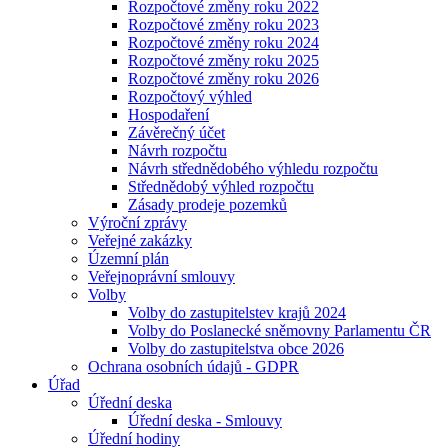
Rozpočtové změny roku 2022
Rozpočtové změny roku 2023
Rozpočtové změny roku 2024
Rozpočtové změny roku 2025
Rozpočtové změny roku 2026
Rozpočtový výhled
Hospodaření
Závěrečný účet
Návrh rozpočtu
Návrh střednědobého výhledu rozpočtu
Střednědobý výhled rozpočtu
Zásady prodeje pozemků
Výroční zprávy
Veřejné zakázky
Územní plán
Veřejnoprávní smlouvy
Volby
Volby do zastupitelstev krajů 2024
Volby do Poslanecké sněmovny Parlamentu ČR
Volby do zastupitelstva obce 2026
Ochrana osobních údajů - GDPR
Úřad
Úřední deska
Úřední deska - Smlouvy
Úřední hodiny