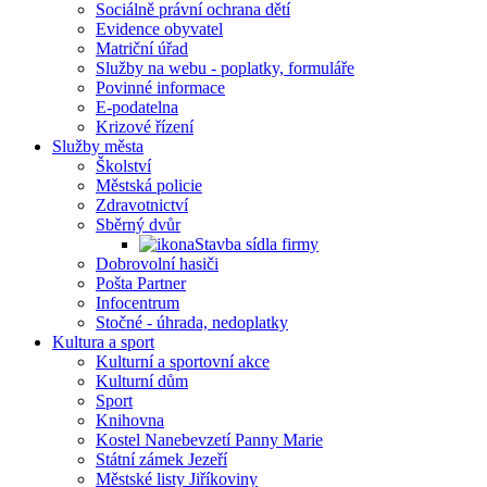
Sociálně právní ochrana dětí
Evidence obyvatel
Matriční úřad
Služby na webu - poplatky, formuláře
Povinné informace
E-podatelna
Krizové řízení
Služby města
Školství
Městská policie
Zdravotnictví
Sběrný dvůr
Stavba sídla firmy
Dobrovolní hasiči
Pošta Partner
Infocentrum
Stočné - úhrada, nedoplatky
Kultura a sport
Kulturní a sportovní akce
Kulturní dům
Sport
Knihovna
Kostel Nanebevzetí Panny Marie
Státní zámek Jezeří
Městské listy Jiříkoviny