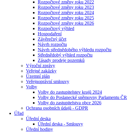
Rozpočtové změny roku 2022
Rozpočtové změny roku 2023
Rozpočtové změny roku 2024
Rozpočtové změny roku 2025
Rozpočtové změny roku 2026
Rozpočtový výhled
Hospodaření
Závěrečný účet
Návrh rozpočtu
Návrh střednědobého výhledu rozpočtu
Střednědobý výhled rozpočtu
Zásady prodeje pozemků
Výroční zprávy
Veřejné zakázky
Územní plán
Veřejnoprávní smlouvy
Volby
Volby do zastupitelstev krajů 2024
Volby do Poslanecké sněmovny Parlamentu ČR
Volby do zastupitelstva obce 2026
Ochrana osobních údajů - GDPR
Úřad
Úřední deska
Úřední deska - Smlouvy
Úřední hodiny