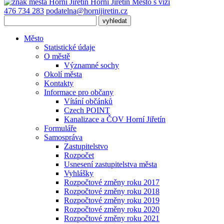
Horní Jiřetín
Město s vizí
476 734 283
podatelna@hornijiretin.cz
Město
Statistické údaje
O městě
Významné sochy
Okolí města
Kontakty
Informace pro občany
Vítání občánků
Czech POINT
Kanalizace a ČOV Horní Jiřetín
Formuláře
Samospráva
Zastupitelstvo
Rozpočet
Usnesení zastupitelstva města
Vyhlášky
Rozpočtové změny roku 2017
Rozpočtové změny roku 2018
Rozpočtové změny roku 2019
Rozpočtové změny roku 2020
Rozpočtové změny roku 2021