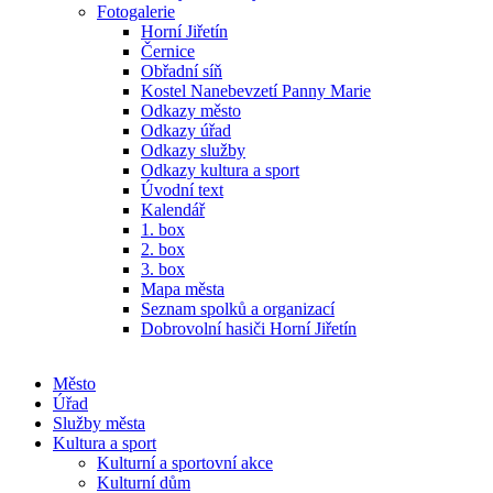
Fotogalerie
Horní Jiřetín
Černice
Obřadní síň
Kostel Nanebevzetí Panny Marie
Odkazy město
Odkazy úřad
Odkazy služby
Odkazy kultura a sport
Úvodní text
Kalendář
1. box
2. box
3. box
Mapa města
Seznam spolků a organizací
Dobrovolní hasiči Horní Jiřetín
Město
Úřad
Služby města
Kultura a sport
Kulturní a sportovní akce
Kulturní dům