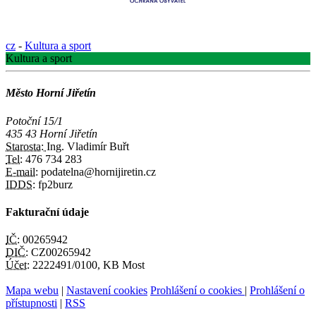
cz
-
Kultura a sport
Kultura a sport
Město Horní Jiřetín
Potoční 15/1
435 43 Horní Jiřetín
Starosta:
Ing. Vladimír Buřt
Tel:
476 734 283
E-mail:
podatelna@hornijiretin.cz
IDDS:
fp2burz
Fakturační údaje
IČ:
00265942
DIČ:
CZ00265942
Účet:
2222491/0100, KB Most
Mapa webu
|
Nastavení cookies
Prohlášení o cookies
|
Prohlášení o
přístupnosti
|
RSS