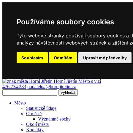
Používáme soubory cookies
Tyto webové stránky používají soubory cookies a da
analýzy návštěvnosti webových stránek a zjištění z
Souhlasím
Odmítám
Upravit mé předvolby
Horní Jiřetín
Město s vizí
476 734 283
podatelna@hornijiretin.cz
Město
Statistické údaje
O městě
Významné sochy
Okolí města
Kontakty