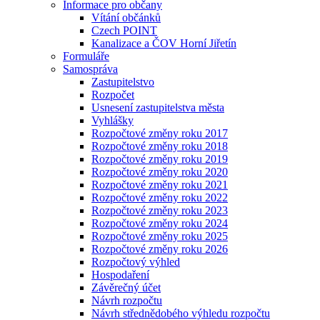
Informace pro občany
Vítání občánků
Czech POINT
Kanalizace a ČOV Horní Jiřetín
Formuláře
Samospráva
Zastupitelstvo
Rozpočet
Usnesení zastupitelstva města
Vyhlášky
Rozpočtové změny roku 2017
Rozpočtové změny roku 2018
Rozpočtové změny roku 2019
Rozpočtové změny roku 2020
Rozpočtové změny roku 2021
Rozpočtové změny roku 2022
Rozpočtové změny roku 2023
Rozpočtové změny roku 2024
Rozpočtové změny roku 2025
Rozpočtové změny roku 2026
Rozpočtový výhled
Hospodaření
Závěrečný účet
Návrh rozpočtu
Návrh střednědobého výhledu rozpočtu