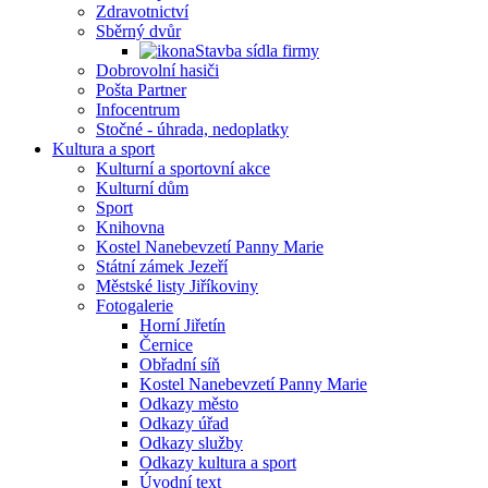
Zdravotnictví
Sběrný dvůr
Stavba sídla firmy
Dobrovolní hasiči
Pošta Partner
Infocentrum
Stočné - úhrada, nedoplatky
Kultura a sport
Kulturní a sportovní akce
Kulturní dům
Sport
Knihovna
Kostel Nanebevzetí Panny Marie
Státní zámek Jezeří
Městské listy Jiříkoviny
Fotogalerie
Horní Jiřetín
Černice
Obřadní síň
Kostel Nanebevzetí Panny Marie
Odkazy město
Odkazy úřad
Odkazy služby
Odkazy kultura a sport
Úvodní text