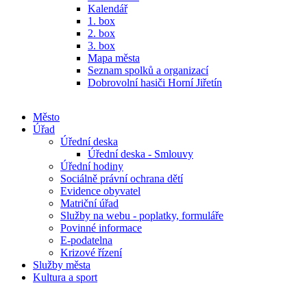
Kalendář
1. box
2. box
3. box
Mapa města
Seznam spolků a organizací
Dobrovolní hasiči Horní Jiřetín
Město
Úřad
Úřední deska
Úřední deska - Smlouvy
Úřední hodiny
Sociálně právní ochrana dětí
Evidence obyvatel
Matriční úřad
Služby na webu - poplatky, formuláře
Povinné informace
E-podatelna
Krizové řízení
Služby města
Kultura a sport