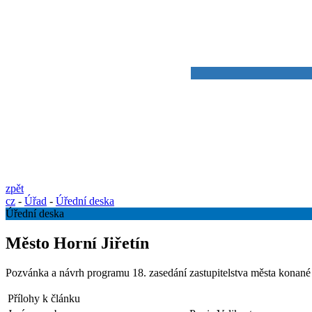
zpět
cz
-
Úřad
-
Úřední deska
Úřední deska
Město Horní Jiřetín
Pozvánka a návrh programu 18. zasedání zastupitelstva města konané
Přílohy k článku