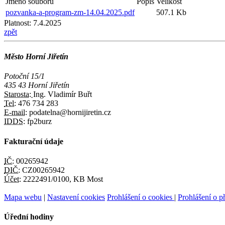
Jméno souboru
Popis
Velikost
pozvanka-a-program-zm-14.04.2025.pdf
507.1 Kb
Platnost:
7.4.2025
zpět
Město Horní Jiřetín
Potoční 15/1
435 43 Horní Jiřetín
Starosta:
Ing. Vladimír Buřt
Tel:
476 734 283
E-mail:
podatelna@hornijiretin.cz
IDDS:
fp2burz
Fakturační údaje
IČ:
00265942
DIČ:
CZ00265942
Účet:
2222491/0100, KB Most
Mapa webu
|
Nastavení cookies
Prohlášení o cookies
|
Prohlášení o př
Úřední hodiny