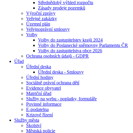
Střednědobý výhled rozpočtu
Zásady prodeje pozemků
Výroční zprávy
Veřejné zakázky
Územní plán
Veřejnoprávní smlouvy
Volby
Volby do zastupitelstev krajů 2024
Volby do Poslanecké sněmovny Parlamentu ČR
Volby do zastupitelstva obce 2026
Ochrana osobních údajů - GDPR
Úřad
Úřední deska
Úřední deska - Smlouvy
Úřední hodiny
Sociálně právní ochrana dětí
Evidence obyvatel
Matriční úřad
Služby na webu - poplatky, formuláře
Povinné informace
E-podatelna
Krizové řízení
Služby města
Školství
Městská policie