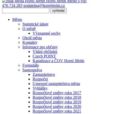
Horní Jiřetín
Město s vizí
476 734 283
podatelna@hornijiretin.cz
Město
Statistické údaje
O městě
Významné sochy
Okolí města
Kontakty
Informace pro občany
Vítání občánků
Czech POINT
Kanalizace a ČOV Horní Jiřetín
Formuláře
Samospráva
Zastupitelstvo
Rozpočet
Usnesení zastupitelstva města
Vyhlášky
Rozpočtové změny roku 2017
Rozpočtové změny roku 2018
Rozpočtové změny roku 2019
Rozpočtové změny roku 2020
Rozpočtové změny roku 2021