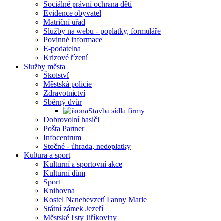
Sociálně právní ochrana dětí
Evidence obyvatel
Matriční úřad
Služby na webu - poplatky, formuláře
Povinné informace
E-podatelna
Krizové řízení
Služby města
Školství
Městská policie
Zdravotnictví
Sběrný dvůr
Stavba sídla firmy
Dobrovolní hasiči
Pošta Partner
Infocentrum
Stočné - úhrada, nedoplatky
Kultura a sport
Kulturní a sportovní akce
Kulturní dům
Sport
Knihovna
Kostel Nanebevzetí Panny Marie
Státní zámek Jezeří
Městské listy Jiříkoviny