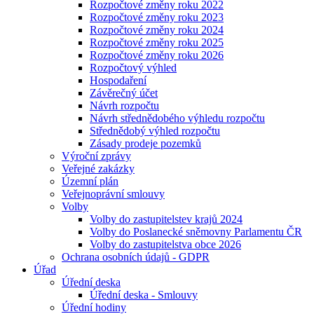
Rozpočtové změny roku 2022
Rozpočtové změny roku 2023
Rozpočtové změny roku 2024
Rozpočtové změny roku 2025
Rozpočtové změny roku 2026
Rozpočtový výhled
Hospodaření
Závěrečný účet
Návrh rozpočtu
Návrh střednědobého výhledu rozpočtu
Střednědobý výhled rozpočtu
Zásady prodeje pozemků
Výroční zprávy
Veřejné zakázky
Územní plán
Veřejnoprávní smlouvy
Volby
Volby do zastupitelstev krajů 2024
Volby do Poslanecké sněmovny Parlamentu ČR
Volby do zastupitelstva obce 2026
Ochrana osobních údajů - GDPR
Úřad
Úřední deska
Úřední deska - Smlouvy
Úřední hodiny