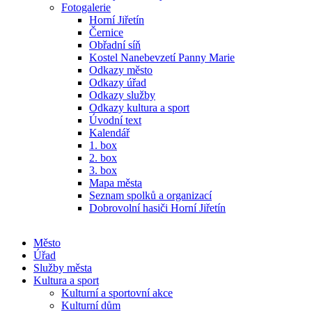
Fotogalerie
Horní Jiřetín
Černice
Obřadní síň
Kostel Nanebevzetí Panny Marie
Odkazy město
Odkazy úřad
Odkazy služby
Odkazy kultura a sport
Úvodní text
Kalendář
1. box
2. box
3. box
Mapa města
Seznam spolků a organizací
Dobrovolní hasiči Horní Jiřetín
Město
Úřad
Služby města
Kultura a sport
Kulturní a sportovní akce
Kulturní dům